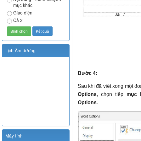
mục khác
Giao diện
Cả 2
Lịch Âm dương
Bước 4:
Sau khi đã viết xong một đ
Options
, chọn tiếp
mục P
Options
.
Máy tính