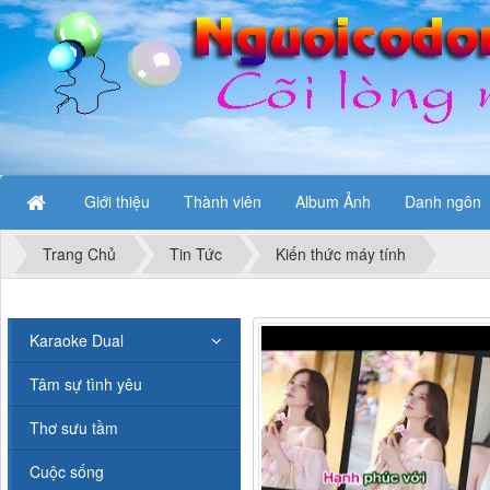
Giới thiệu
Thành viên
Album Ảnh
Danh ngôn
Trang Chủ
Tin Tức
Kiến thức máy tính
Karaoke Dual
Tâm sự tình yêu
Thơ sưu tầm
Cuộc sống