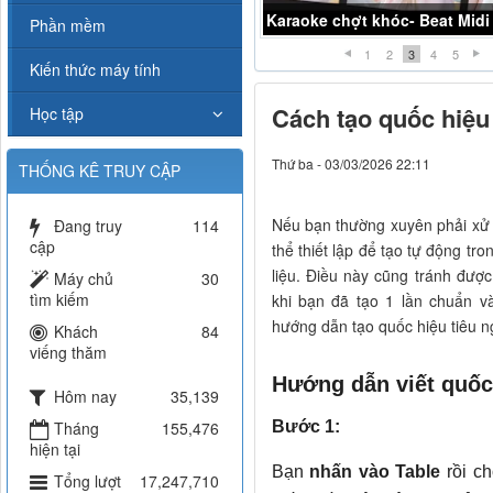
Karaoke chợt khóc- Beat Midi
Phần mềm
1
2
3
4
5
Kiến thức máy tính
Cách tạo quốc hiệu
Học tập
Thứ ba - 03/03/2026 22:11
THỐNG KÊ TRUY CẬP
Nếu bạn thường xuyên phải xử l
Đang truy
114
cập
thể thiết lập để tạo tự động tro
liệu. Điều này cũng tránh được
Máy chủ
30
tìm kiếm
khi bạn đã tạo 1 lần chuẩn v
hướng dẫn tạo quốc hiệu tiêu n
Khách
84
viếng thăm
Hướng dẫn viết quốc
Hôm nay
35,139
Tháng
155,476
Bước 1:
hiện tại
Bạn
nhấn vào Table
rồi ch
Tổng lượt
17,247,710