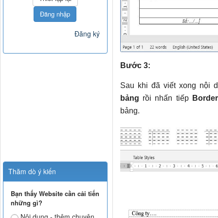
Đăng nhập
Đăng ký
Bước 3:
Sau khi đã viết xong nội 
bảng
rồi nhấn tiếp
Borde
bảng.
Thăm dò ý kiến
Bạn thấy Website cần cải tiến
những gì?
Nội dung - thêm chuyên