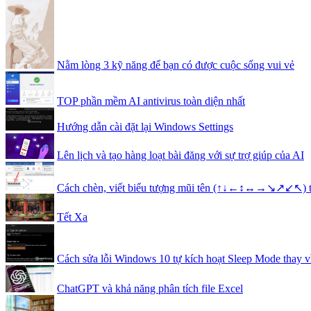
Nằm lòng 3 kỹ năng để bạn có được cuộc sống vui vẻ
TOP phần mềm AI antivirus toàn diện nhất
Hướng dẫn cài đặt lại Windows Settings
Lên lịch và tạo hàng loạt bài đăng với sự trợ giúp của AI
Cách chèn, viết biểu tượng mũi tên (↑↓←↕↔→↘↗↙↖) 
Tết Xa
Cách sửa lỗi Windows 10 tự kích hoạt Sleep Mode thay v
ChatGPT và khả năng phân tích file Excel