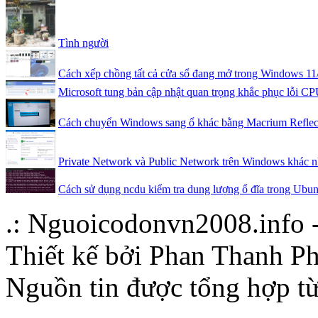
Tình người
Cách xếp chồng tất cả cửa sổ đang mở trong Windows 11
Microsoft tung bản cập nhật quan trọng khắc phục lỗi CPU
Cách chuyển Windows sang ổ khác bằng Macrium Reflec
Private Network và Public Network trên Windows khác nh
Cách sử dụng ncdu kiểm tra dung lượng ổ đĩa trong Ubun
.: Nguoicodonvn2008.info -
Thiết kế bởi Phan Thanh Ph
Nguồn tin được tổng hợp từ