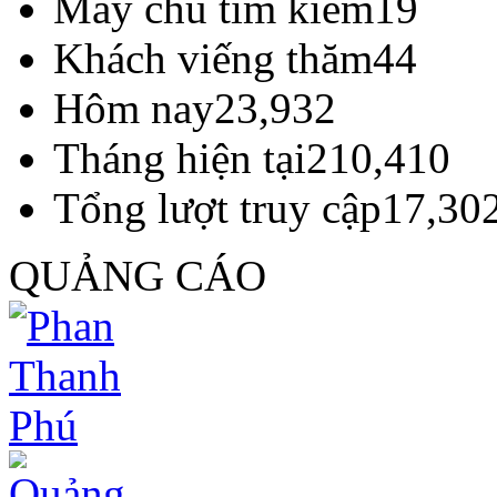
Máy chủ tìm kiếm
19
Khách viếng thăm
44
Hôm nay
23,932
Tháng hiện tại
210,410
Tổng lượt truy cập
17,30
QUẢNG CÁO