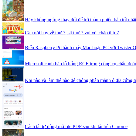
Hãy không ngừng thay đổi để trở thành phiên bản tốt nhất
Câu nói hay về thứ 7, stt thứ 7 vui vẻ, chào thứ 7
Biến Raspberry Pi thành máy Mac hoặc PC với Twister 
Microsoft cảnh báo lỗ hổng RCE trong công cụ chẩn đo
Khi nào và làm thế nào để chống phân mảnh ổ đĩa cứng t
Cách tắt tự động mở file PDF sau khi tải trên Chrome