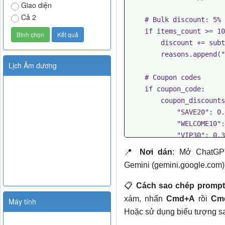
Giao diện
Cả 2
    # Bulk discount: 5% for 10+ items

    if items_count >= 10:

        discount += subtotal * 0.05

        reasons.append("Bulk discount: 5%")

Lịch Âm dương
    # Coupon codes

    if coupon_code:

        coupon_discounts = {

            "SAVE20": 0.20,

            "WELCOME10": 0.10,

            "VIP30": 0.30,

        }

📍
Nơi dán
: Mở ChatGPT
        rate = coupon_discounts.get(coupon_code.upper())

Gemini (gemini.google.com) 
        if rate:

            discount += subtotal * rate

📋
Cách sao chép prompt
            reasons.append(f"Coupon {coupon_code}: {int(rate*10
xám, nhấn
Cmd+A
rồi
Cm
Máy tính
0)}%")

Hoặc sử dụng biểu tượng sa