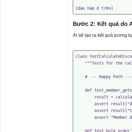
[dán hàm ở trên]
Bước 2: Kết quả do A
AI sẽ tạo ra kết quả tương tự
class TestCalculateDisco
    """Tests for the calculate_discount function."""

    # --- Happy Path ---

    def test_member_gets_10_percent_discount(self):

        result = calculate_discount(100.0, None, True, 1)

        assert result["discount"] == 10.0

        assert result["total"] == 90.0

        assert "Member discount: 10%" in result["reasons"]

    def test_bulk_order_gets_5_percent_for_10_plus_items(self):
