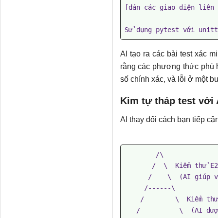
[dán các giao diện liên 
Sử dụng pytest với unitt
AI tạo ra các bài test xác 
rằng các phương thức phù 
số chính xác, và lỗi ở một 
Kim tự tháp test với 
AI thay đổi cách bạn tiếp cận
        /\

       /  \  Kiểm thử E2E

      /    \  (AI giúp viết, bạn thiết kế các tình huống)

     /------\

    /        \  Kiểm thử tích hợp

   /          \  (AI được tạo ra từ giao diện dịch vụ)
