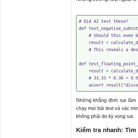
# Did AI test these?

def test_negative_subtot
    # Should this even be allowed? What's the expected behavior?

    result = calculate_discount(-50.0, None, True, 1)

    # This reveals a design question, not just a bug

def test_floating_point_
    result = calculate_discount(33.33, "SAVE20", True, 1)

    # 33.33 * 0.30 = 9.999... Does rounding work correctly?

Những khẳng định sai lầm k
chạy mọi bài test và xác mi
không phải do kỳ vọng sai.
Kiểm tra nhanh: Tìm 