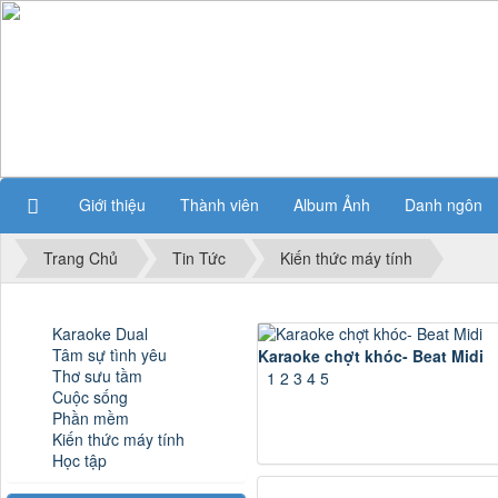
Giới thiệu
Thành viên
Album Ảnh
Danh ngôn
Trang Chủ
Tin Tức
Kiến thức máy tính
Karaoke Dual
Tâm sự tình yêu
Karaoke chợt khóc- Beat Midi
Thơ sưu tầm
1
2
3
4
5
Cuộc sống
Phần mềm
Kiến thức máy tính
Học tập