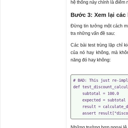
hệ thống này chính là điểm m
    # --- Edge Cases ---

Bước 3: Xem lại các 
    def test_zero_subtotal_returns_zero_discount(self):

Đừng tin tưởng một cách mù
        result = calculate_discount(0.0, "SAVE20", True, 10)

tra những vấn đề sau:
        assert result["discount"] == 0.0

        assert result["total"] == 0.0

Các bài test trùng lặp chỉ
của nó hay không, mà khô
    def test_invalid_coupon_code_ignored(self):

năng đó hay không:
        result = calculate_discount(100.0, "BOGUS", False, 1)

        assert result["discount"] == 0.0

# BAD: This just re-impl
    def test_coupon_case_insensitive(self):

def test_discount_calcul
        result = calculate_discount(100.0, "save20", False, 1)

    subtotal = 100.0

        assert result["discount"] == 20.0

    expected = subtotal * 0.10  # Just copying the source logic

    result = calculate_discount(subtotal, None, True, 1)

    def test_empty_string_coupon_treated_as_no_coupon(self):

        result = calculate_discount(100.0, "", False, 1)

Những trường hợp ngoại lệ 