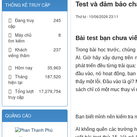
Test và đảm bảo ch
THỐNG KÊ TRUY CẬP
Thứ tư - 10/06/2026 23:11
Đang truy
245
cập
Máy chủ
8
Bài test bạn chưa viế
tìm kiếm
Khách
237
Trong bài học trước, chúng 
viếng thăm
AI. Giờ hãy xây dựng trên 
phát triển đều từng trải qua
Hôm nay
35,963
đầu vào, nó hoạt động, bạn
Tháng
187,520
thấy một lỗi. Đầu vào là gì
hiện tại
sách chỉ có một mục thay vì
Tổng lượt
17,279,754
truy cập
QUẢNG CÁO
Bạn biết mình nên kiểm tra 
AI không quên các trường h