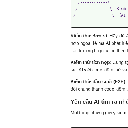
  /------------\

 /              \  Kiểm thử đơn vị

/                \  (AI 
Kiểm thử đơn vị
: Hãy để 
hợp ngoại lệ mà AI phát hi
các trường hợp cụ thể theo 
Kiểm thử tích hợp
: Cùng t
tác; AI viết code kiểm thử và
Kiểm thử đầu cuối (E2E)
:
đổi chúng thành code kiểm th
Yêu cầu AI tìm ra n
Một trong những gợi ý kiểm