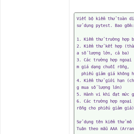
Viết bộ kiểm thử toàn di
sử dụng pytest. Bao gồm:

1. Kiểm thử trường hợp b
2. Kiểm thử kết hợp (thà
a số lượng lớn, cả ba)

3. Các trường hợp ngoại 
m giá dạng chuỗi rỗng,

  phiếu giảm giá không hợp lệ, phân biệt chữ hoa chữ thường)

4. Kiểm thử giới hạn (ch
g mua số lượng lớn)

5. Hành vi khi đạt mức g
6. Các trường hợp ngoại 
rỗng cho phiếu giảm giá)

Sử dụng tên kiểm thử mô 
Tuân theo mẫu AAA (Arran