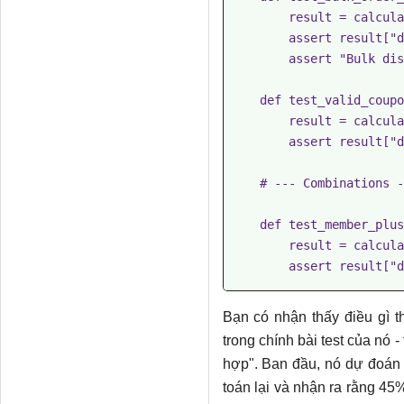
        result = calculate_discount(200.0, None, False, 10)

        assert result["discount"] == 10.0

        assert "Bulk discount: 5%" in result["reasons"]

    def test_valid_coupon_applies_correct_rate(self):

        result = calculate_discount(100.0, "SAVE20", False, 1)

        assert result["discount"] == 20.0

    # --- Combinations ---

    def test_member_plus_coupon_stacks_discounts(self):

        result = calculate_discount(100.0, "SAVE20", True, 1)

        assert result["discount"] == 30.0  # 10% + 20%

    def test_all_discounts_combined_hits_cap(self):

Bạn có nhận thấy điều gì th
        result = calculate_discount(100.0, "VIP30", True, 15)

trong chính bài test của nó 
        assert result["discount"] == 50.0  # 10+5+30=45... wait

hợp". Ban đầu, nó dự đoán 
        # Actually 10% + 5% + 30% = 45%, under 50% cap

toán lại và nhận ra rằng 45
        assert result["discount"] == 45.0
