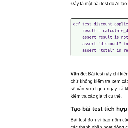
Đây là một bài test do AI tạo
def test_discount_applie
    result = calculate_discount(100.0, "SAVE20", False, 1)

    assert result is not None

    assert "discount" in result

Vấn đề
: Bài test này chỉ ki
chứ không kiểm tra xem các 
sẽ vẫn vượt qua ngay cả kh
kiểm tra các giá trị cụ thể.
Tạo bài test tích hợp
Bài test đơn vị bao gồm cá
các thành phần hoạt động cù