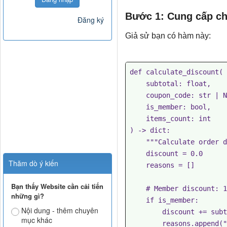
Bước 1: Cung cấp ch
Đăng ký
Giả sử bạn có hàm này:
def calculate_discount(

    subtotal: float,

    coupon_code: str | None,

    is_member: bool,

    items_count: int

) -> dict:

    """Calculate order discount based on multiple factors."""

    discount = 0.0

Thăm dò ý kiến
    reasons = []

Bạn thấy Website cần cải tiến
    # Member discount: 10%

những gì?
    if is_member:

Nội dung - thêm chuyên
        discount += subtotal * 0.10

mục khác
        reasons.append("Member discount: 10%")
