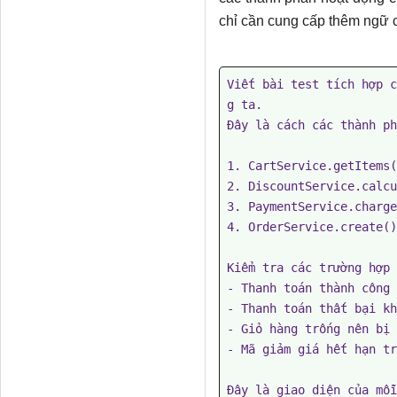
chỉ cần cung cấp thêm ngữ 
Viết bài test tích hợp c
g ta.

Đây là cách các thành ph
1. CartService.getItems(
2. DiscountService.calcu
3. PaymentService.charge
4. OrderService.create()
Kiểm tra các trường hợp 
- Thanh toán thành công 
- Thanh toán thất bại kh
- Giỏ hàng trống nên bị 
- Mã giảm giá hết hạn tr
Đây là giao diện của mỗi