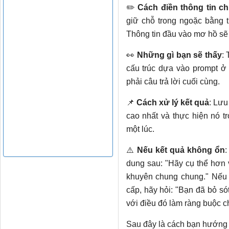
    # Cap at 50%

✏️
Cách điền thông tin chi
    max_discount = subtotal * 0.50

giữ chỗ trong ngoặc bằng t
    if discount > max_discount:

Thông tin đầu vào mơ hồ sẽ 
        discount = max_discount

        reasons.append("Capped at 50% maximum")

👀
Những gì bạn sẽ thấy
: 
cấu trúc dựa vào prompt ở 
    return {

phải câu trả lời cuối cùng.
        "subtotal": subtotal,

        "discount": round(discount, 2),

📌
Cách xử lý kết quả
: Lưu
        "total": round(subtotal - discount, 2),

cao nhất và thực hiện nó t
        "reasons": reasons,

một lúc.
    }
⚠️
Nếu kết quả không ổn
:
dung sau: "Hãy cụ thể hơn 
khuyên chung chung." Nếu n
cấp, hãy hỏi: "Bạn đã bỏ só
với điều đó làm ràng buộc c
Sau đây là cách bạn hướng 