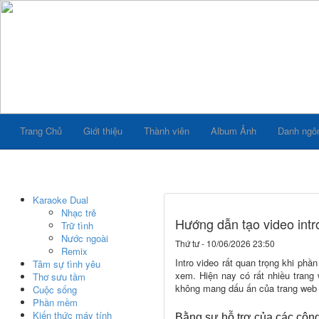
Trang Chủ
Giới thiệu
Thành viên
Album Ảnh
Danh ngô
Karaoke Dual
Nhạc trẻ
Hướng dẫn tạo video intr
Trữ tình
Nước ngoài
Thứ tư - 10/06/2026 23:50
Remix
Intro video rất quan trọng khi ph
Tâm sự tình yêu
xem. Hiện nay có rất nhiều trang 
Thơ sưu tầm
không mang dấu ấn của trang web 
Cuộc sống
Phần mềm
Kiến thức máy tính
Bằng sự hỗ trợ của các công