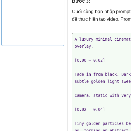
Bước 3:
Cuối cùng bạn nhập prompt l
để thực hiện tạo video. Prom
A luxury minimal cinemat
overlay.

[0:00 – 0:02]

Fade in from black. Dark
subtle golden light swee
Camera: static with very
[0:02 – 0:04]

Tiny golden particles be
ng, forming an abstract 