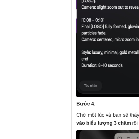
Final [LOGO] fully forme
behind. Subtle particles
Camera: centered, micro 
Style: luxury, minimal, 
m branding, clean, high-e
Duration: 8–10 seconds
Bước 4:
Chờ một lúc và bạn sẽ thấy 
vào biểu tượng 3 chấm
rồi