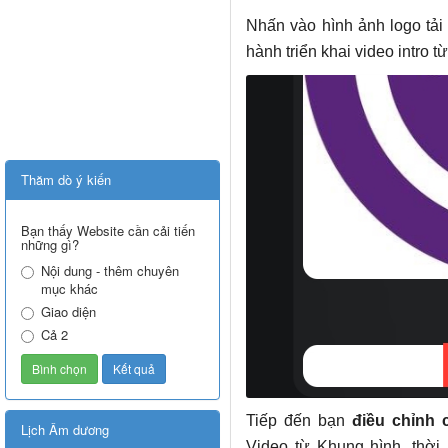
Nhấn vào hình ảnh logo tải 
hành triển khai video intro t
Thăm dò ý kiến
Bạn thấy Website cần cải tiến
những gì?
Nội dung - thêm chuyên
mục khác
Giao diện
Cả 2
Tiếp đến bạn
điều chỉnh 
Lịch Âm dương
Video từ Khung hình, thời 