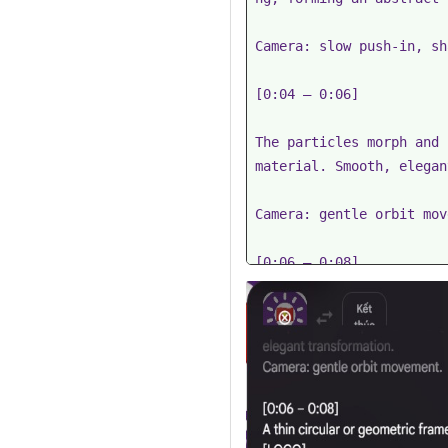
Camera: slow push-in, sh
[0:04 – 0:06]

The particles morph and 
material. Smooth, elegan
Camera: gentle orbit mov
[0:06 – 0:08]

A thin circular or geome
s itself around [LOGO].

Camera: slight zoom out 
[0:08 – 0:10]
