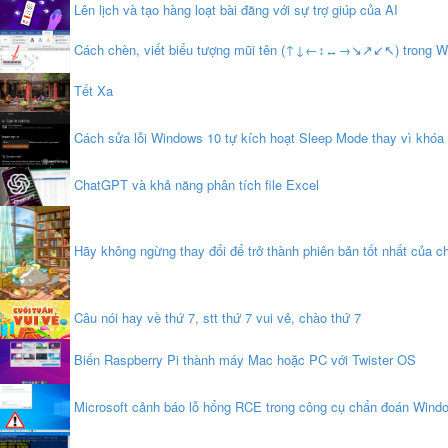
Lên lịch và tạo hàng loạt bài đăng với sự trợ giúp của AI
Cách chèn, viết biểu tượng mũi tên (↑↓←↕↔→↘↗↙↖) trong W
Tết Xa
Cách sửa lỗi Windows 10 tự kích hoạt Sleep Mode thay vì khóa
ChatGPT và khả năng phân tích file Excel
Hãy không ngừng thay đổi để trở thành phiên bản tốt nhất của ch
Câu nói hay về thứ 7, stt thứ 7 vui vẻ, chào thứ 7
Biến Raspberry Pi thành máy Mac hoặc PC với Twister OS
Microsoft cảnh báo lỗ hổng RCE trong công cụ chẩn đoán Wind