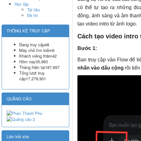
Học tập
có thể tự tạo ra những đo
Tài liệu
Đề thi
động, ánh sáng và âm thanh
tạo video intro từ ảnh logo.
THỐNG KÊ TRUY CẬP
Cách tạo video intro
Đang truy cập
48
Bước 1:
Máy chủ tìm kiếm
6
Khách viếng thăm
42
Bạn truy cập vào Flow để ti
Hôm nay
35,963
Tháng hiện tại
187,697
nhấn vào dấu cộng
rồi tiế
Tổng lượt truy
cập
17,279,931
QUẢNG CÁO
Liên kết site