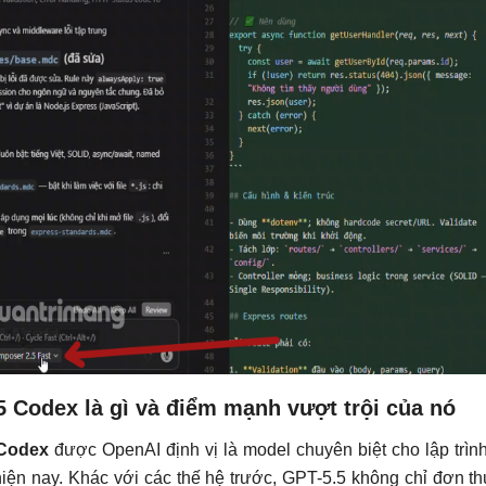
5 Codex là gì và điểm mạnh vượt trội của nó
 Codex
được OpenAI định vị là model chuyên biệt cho lập trình
hiện nay. Khác với các thế hệ trước, GPT-5.5 không chỉ đơn t