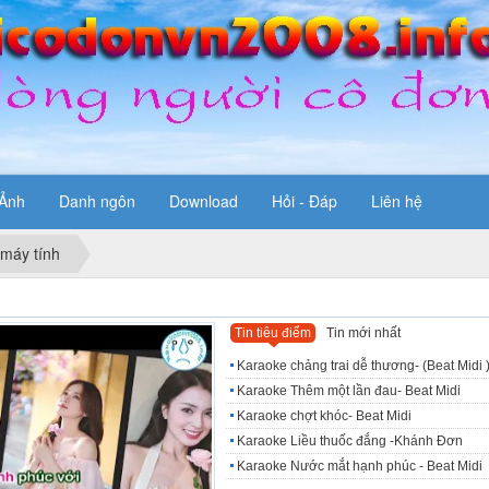
Ảnh
Danh ngôn
Download
Hỏi - Đáp
Liên hệ
 máy tính
Tin tiêu điểm
Tin mới nhất
Karaoke chảng trai dễ thương- (Beat Midi 
Karaoke Thêm một lần đau- Beat Midi
Karaoke chợt khóc- Beat Midi
Karaoke Liều thuốc đắng -Khánh Đơn
Karaoke Nước mắt hạnh phúc - Beat Midi