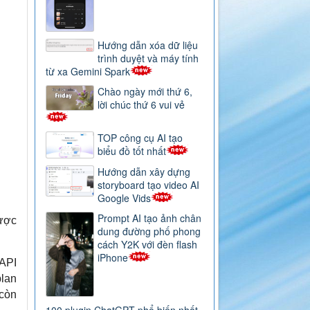
Hướng dẫn xóa dữ liệu
trình duyệt và máy tính
từ xa Gemini Spark
Chào ngày mới thứ 6,
lời chúc thứ 6 vui vẻ
TOP công cụ AI tạo
biểu đồ tốt nhất
Hướng dẫn xây dựng
storyboard tạo video AI
Google Vids
Prompt AI tạo ảnh chân
ược
dung đường phố phong
cách Y2K với đèn flash
iPhone
 API
plan
 còn