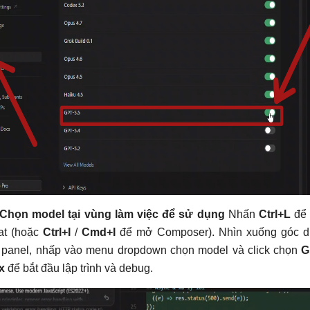
Chọn model tại vùng làm việc để sử dụng
Nhấn
Ctrl+L
để
at (hoặc
Ctrl+I
/
Cmd+I
để mở Composer). Nhìn xuống góc d
 panel, nhấp vào menu dropdown chọn model và click chọn
G
x
để bắt đầu lập trình và debug.