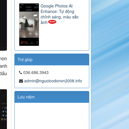
Google Photos AI
Enhance: Tự động
chỉnh sáng, màu sắc
ảnh
chọn
Trợ giúp
hanh
036.686.3943
dấu
admin@nguoicodonvn2008.info
Lưu niệm