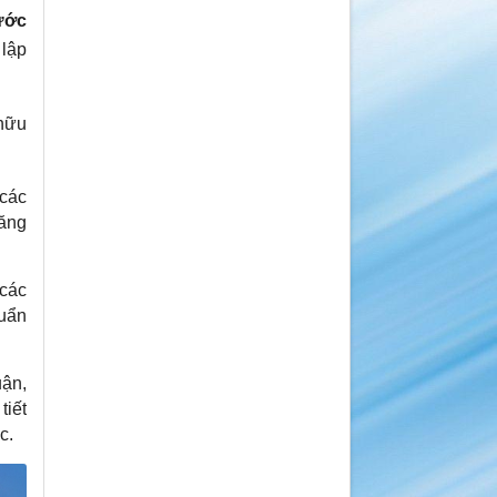
ước
 lập
 hữu
các
ăng
các
huẩn
uận,
tiết
c.