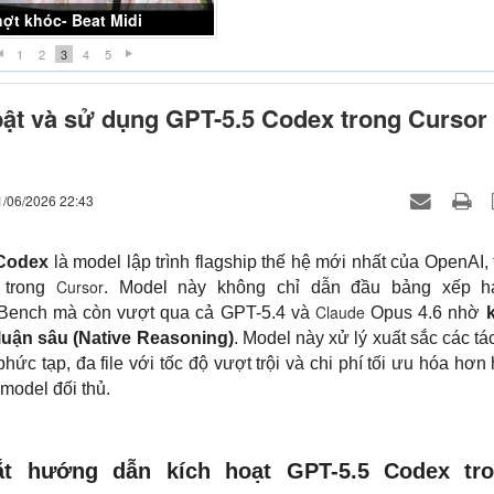
ợt khóc- Beat Midi
1
2
3
4
5
ật và sử dụng GPT-5.5 Codex trong Cursor
1/06/2026 22:43
 Codex
là model lập trình flagship thế hệ mới nhất của OpenAI, 
Cursor
 trong
. Model này không chỉ dẫn đầu bảng xếp h
Claude
-Bench mà còn vượt qua cả GPT-5.4 và
Opus 4.6 nhờ
 luận sâu (Native Reasoning)
. Model này xử lý xuất sắc các tá
 phức tạp, đa file với tốc độ vượt trội và chi phí tối ưu hóa hơn
model đối thủ.
t hướng dẫn kích hoạt GPT-5.5 Codex tr