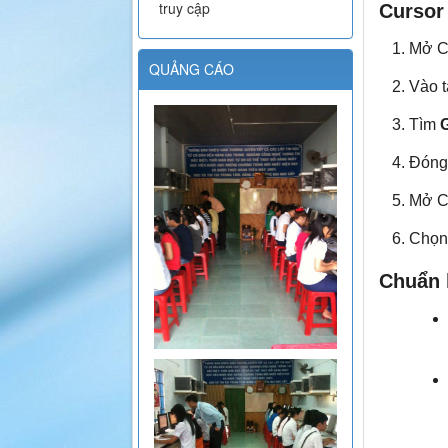
truy cập
Cursor
Mở C
QUẢNG CÁO
Vào 
Tìm
Đóng 
Mở C
Chọ
Chuẩn 