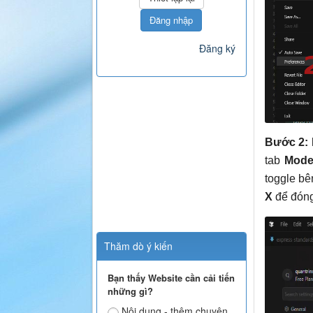
Đăng nhập
Đăng ký
Bước 2: 
tab
Mode
toggle b
X
để đóng 
Thăm dò ý kiến
Bạn thấy Website cần cải tiến
những gì?
Nội dung - thêm chuyên