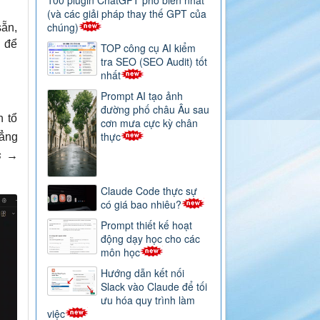
100 plugin ChatGPT phổ biến nhất
(và các giải pháp thay thế GPT của
chúng)
sẵn,
g để
TOP công cụ AI kiểm
tra SEO (SEO Audit) tốt
nhất
Prompt AI tạo ảnh
đường phố châu Âu sau
n tổ
cơn mưa cực kỳ chân
thực
ẳng
s
→
Claude Code thực sự
có giá bao nhiêu?
Prompt thiết kế hoạt
động dạy học cho các
môn học
Hướng dẫn kết nối
Slack vào Claude để tối
ưu hóa quy trình làm
việc