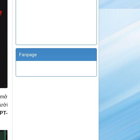
Fanpage
 mở
ưới
PT-