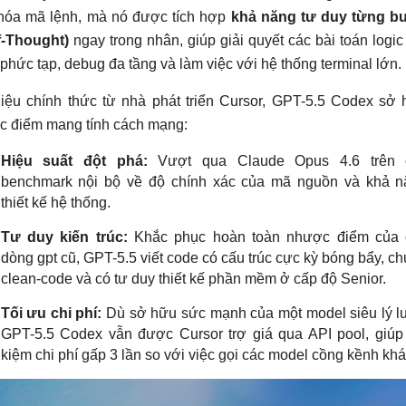
u hóa mã lệnh, mà nó được tích hợp
khả năng tư duy từng b
f-Thought)
ngay trong nhân, giúp giải quyết các bài toán logic
u phức tạp, debug đa tầng và làm việc với hệ thống terminal lớn.
liệu chính thức từ nhà phát triển Cursor, GPT-5.5 Codex sở
c điểm mang tính cách mạng:
Hiệu suất đột phá:
Vượt qua Claude Opus 4.6 trên 
benchmark nội bộ về độ chính xác của mã nguồn và khả n
thiết kế hệ thống.
Tư duy kiến trúc:
Khắc phục hoàn toàn nhược điểm của 
dòng gpt cũ, GPT-5.5 viết code có cấu trúc cực kỳ bóng bẩy, c
clean-code và có tư duy thiết kế phần mềm ở cấp độ Senior.
Tối ưu chi phí:
Dù sở hữu sức mạnh của một model siêu lý l
GPT-5.5 Codex vẫn được Cursor trợ giá qua API pool, giúp 
kiệm chi phí gấp 3 lần so với việc gọi các model cồng kềnh khá