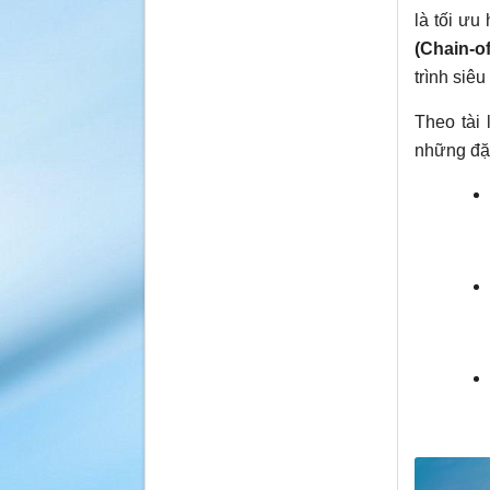
là tối ư
(Chain-o
trình siê
Theo tài 
những đặ