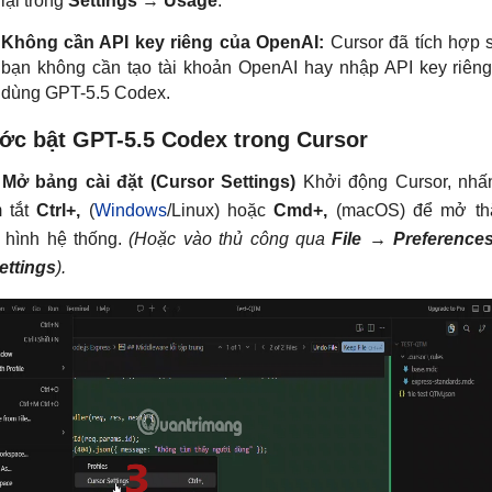
lại trong
Settings
→
Usage
.
Không cần API key riêng của OpenAI:
Cursor đã tích hợp 
bạn không cần tạo tài khoản OpenAI hay nhập API key riên
dùng GPT-5.5 Codex.
ớc bật GPT-5.5 Codex trong Cursor
Mở bảng cài đặt (Cursor Settings)
Khởi động Cursor, nhấ
 tắt
Ctrl+,
(
Windows
/Linux) hoặc
Cmd+,
(macOS) để mở th
u hình hệ thống.
(Hoặc vào thủ công qua
File
→
Preference
ettings
).