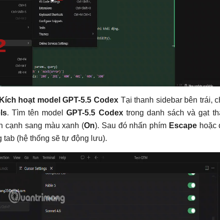
Kích hoạt model GPT-5.5 Codex
Tại thanh sidebar bên trái, 
ls
. Tìm tên model
GPT-5.5 Codex
trong danh sách và gạt t
ên cạnh sang màu xanh (
On
). Sau đó nhấn phím
Escape
hoặc 
tab (hệ thống sẽ tự động lưu).