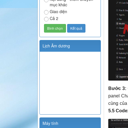
mục khác
Giao diện
Cả 2
Lịch Âm dương
Bước 3: 
panel Ch
cùng của
5.5 Code
Máy tính