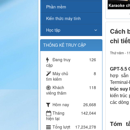
Karaoke ch
Phần mềm
Kiến thức máy tính
Cách b
Học tập
chi tiết
THỐNG KÊ TRUY CẬP
Thứ năm - 1
Đang truy
126
cập
GPT-5.5
Máy chủ
8
hợp sẵn
tìm kiếm
Terminal
Khách
118
trúc suy
viếng thăm
kiến trúc
các dòng 
Hôm nay
26,668
Tháng
142,044
hiện tại
Tóm tắ
Tổng lượt
17,234,278