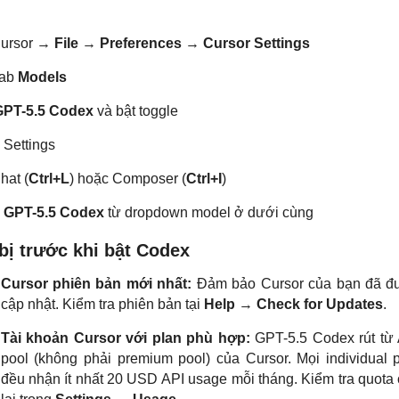
ursor →
File
→
Preferences
→
Cursor Settings
tab
Models
GPT-5.5 Codex
và bật toggle
Settings
hat (
Ctrl+L
) hoặc Composer (
Ctrl+I
)
n
GPT-5.5 Codex
từ dropdown model ở dưới cùng
bị trước khi bật Codex
Cursor phiên bản mới nhất:
Đảm bảo Cursor của bạn đã đ
cập nhật. Kiểm tra phiên bản tại
Help
→
Check for Updates
.
Tài khoản Cursor với plan phù hợp:
GPT-5.5 Codex rút từ
pool (không phải premium pool) của Cursor. Mọi individual 
đều nhận ít nhất 20 USD API usage mỗi tháng. Kiểm tra quota