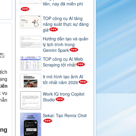
tiền, nay đã miễn phí
TOP công cụ AI tăng
năng suất thực sự đáng
giá
Hướng dẫn tạo và quản
lý lịch trình trong
Gemini Spark
TOP công cụ AI Web
Scraping tốt nhất
tích
9 mô hình tạo ảnh AI
ạng
tốt nhất năm 2026
kiến
c vụ
Work IQ trong Copilot
Studio
 hẳn
Sekai: Tạo Remix Chơi
ong