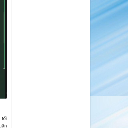
 tối
huần