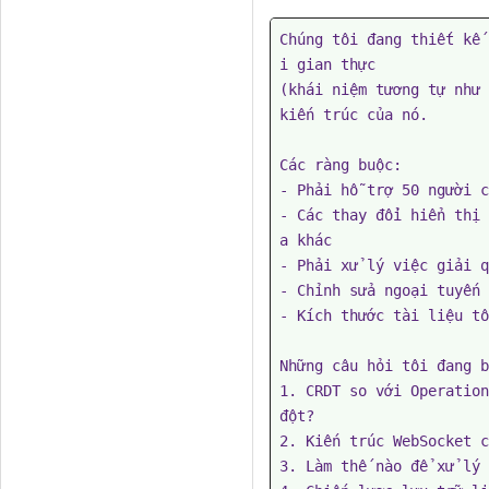
Chúng tôi đang thiết kế 
i gian thực

(khái niệm tương tự như 
kiến trúc của nó.

Các ràng buộc:

- Phải hỗ trợ 50 người c
- Các thay đổi hiển thị 
a khác

- Phải xử lý việc giải q
- Chỉnh sửa ngoại tuyến 
- Kích thước tài liệu tố
Những câu hỏi tôi đang b
1. CRDT so với Operation
đột?

2. Kiến trúc WebSocket c
3. Làm thế nào để xử lý 