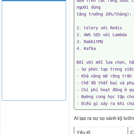
dựa trên các ràng buộc c
người dùng

tăng trưởng 20%/tháng):

1. Celery với Redis

2. AWS SQS với Lambda

3. RabbitMQ

4. Kafka

Đối với mỗi lựa chọn, hã
- Sự phức tạp trong việc
- Khả năng mở rộng trần

- Chế độ thất bại và phụ
- Chi phí hoạt động ở qu
- Đường cong học tập cho
- Điều gì xảy ra khi chú
AI tạo ra sự so sánh kỹ lưỡn
Yếu tố
C