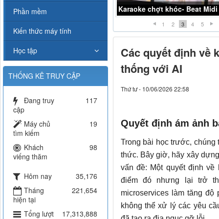
Karaoke chợt khóc- Beat Midi
Phần mềm
1
2
3
4
5
Kiến thức máy tính
Các quyết định về ki
Học tập
thống với AI
THỐNG KÊ TRUY CẬP
Thứ tư - 10/06/2026 22:58
Đang truy
117
cập
Quyết định ám ảnh b
Máy chủ
19
tìm kiếm
Trong bài học trước, chúng t
Khách
98
thức. Bây giờ, hãy xây dựng
viếng thăm
vấn đề: Một quyết định về 
Hôm nay
35,176
điểm đó nhưng lại trở t
Tháng
221,654
microservices làm tăng độ
hiện tại
không thể xử lý các yêu cầ
Tổng lượt
17,313,888
đã tạo ra địa ngục gỡ lỗi.