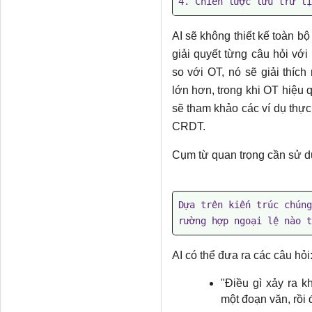
4. Chiến lược lưu trữ lị
AI sẽ không thiết kế toàn 
giải quyết từng câu hỏi vớ
so với OT, nó sẽ giải thíc
lớn hơn, trong khi OT hiệu 
sẽ tham khảo các ví dụ thự
CRDT.
Cụm từ quan trọng cần sử dụ
Dựa trên kiến ​​trúc chú
rường hợp ngoại lệ nào t
AI có thể đưa ra các câu hỏi
"Điều gì xảy ra k
một đoạn văn, rồi đ