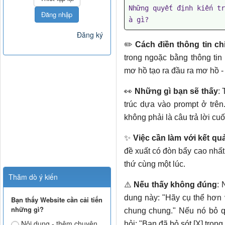
Những quyết định kiến tr
Đăng nhập
à gì?
Đăng ký
✏️
Cách điền thông tin chi
trong ngoặc bằng thông tin
mơ hồ tạo ra đầu ra mơ hồ - 
👀
Những gì bạn sẽ thấy
: 
trúc dựa vào prompt ở trê
không phải là câu trả lời cuố
✨
Việc cần làm với kết qu
đề xuất có đòn bẩy cao nhất
thứ cùng một lúc.
Thăm dò ý kiến
⚠️
Nếu thấy không đúng
: 
dung này: "Hãy cụ thể hơn v
Bạn thấy Website cần cải tiến
những gì?
chung chung." Nếu nó bỏ qu
Nội dung - thêm chuyên
hỏi: "Bạn đã bỏ sót [X] tron