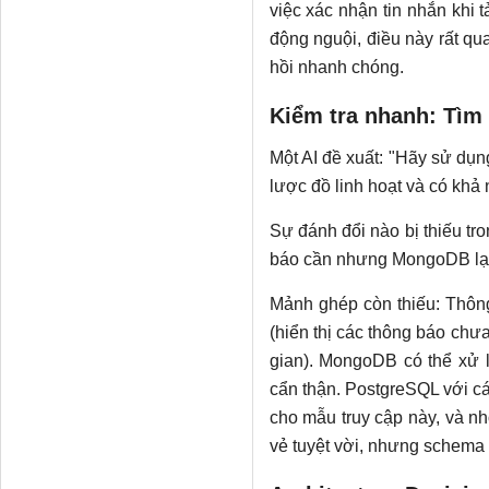
việc xác nhận tin nhắn khi 
động nguội, điều này rất qu
hồi nhanh chóng.
Kiểm tra nhanh: Tìm 
Một AI đề xuất: "Hãy sử dụn
lược đồ linh hoạt và có khả
Sự đánh đổi nào bị thiếu tr
báo cần nhưng MongoDB lại
Mảnh ghép còn thiếu: Thông
(hiển thị các thông báo chư
gian). MongoDB có thể xử l
cẩn thận. PostgreSQL với c
cho mẫu truy cập này, và nh
vẻ tuyệt vời, nhưng schema 