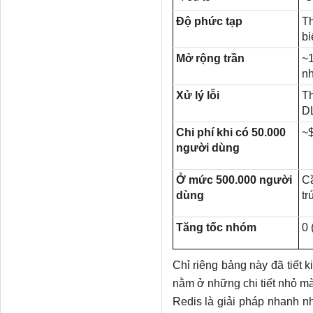
Độ phức tạp
Th
bi
Mở rộng trần
~1
nh
Xử lý lỗi
Th
DL
Chi phí khi có 50.000
~$
người dùng
Ở mức 500.000 người
Cầ
dùng
​​t
Tăng tốc nhóm
0 
Chỉ riêng bảng này đã tiết 
nằm ở những chi tiết nhỏ mà 
Redis là giải pháp nhanh nh