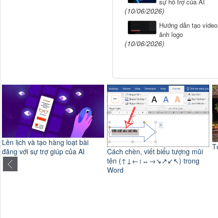
sự hỗ trợ của AI
(10/06/2026)
Hướng dẫn tạo video 
ảnh logo
(10/06/2026)
Lên lịch và tạo hàng loạt bài
T
Cách chèn, viết biểu tượng mũi
đăng với sự trợ giúp của AI
tên (↑↓←↕↔→↘↗↙↖) trong
Word