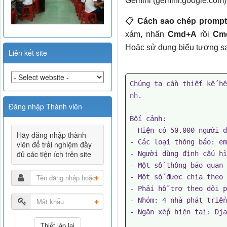
Gemini (gemini.google.com) 
📋
Cách sao chép prompt
xám, nhấn
Cmd+A
rồi
Cm
Hoặc sử dụng biểu tượng sa
Liên kết site
Chúng ta cần thiết kế hệ
nh.

Đăng nhập Thành viên
Bối cảnh:

- Hiện có 50.000 người d
Hãy đăng nhập thành
- Các loại thông báo: em
viên để trải nghiệm đầy
đủ các tiện ích trên site
- Người dùng định cấu hì
- Một số thông báo quan 
- Một số được chia theo 
- Phải hỗ trợ theo dõi p
- Nhóm: 4 nhà phát triển
- Ngăn xếp hiện tại: Dja