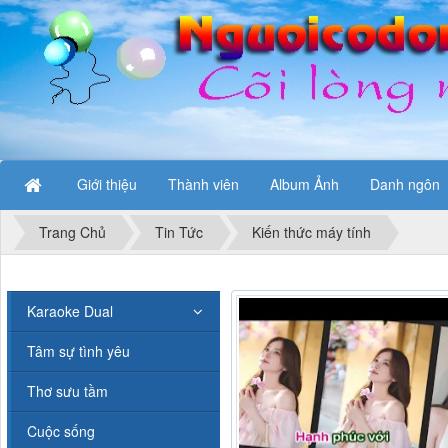
Giới thiệu
Thành viên
Album Ảnh
Danh ngôn
Trang Chủ
Tin Tức
Kiến thức máy tính
Karaoke Dual
Tâm sự tình yêu
Thơ sưu tầm
Cuộc sống