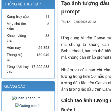
Tạo ảnh tượng đầu 
THỐNG KÊ TRUY CẬP
prompt
Đang truy cập
41
Thứ tư - 10/06/2026 22:12
Máy chủ tìm
8
kiếm
Khách viếng
33
Ứng dụng AI trên Canva man
thăm
mà chúng ta không cần 
Hôm nay
29,853
Bobblehead, bạn có thể biế
Tháng hiện
130,049
mà không cần nhập prompt 
tại
Tổng lượt truy
17,222,283
Nhiệm vụ của bạn chỉ cần
cập
tượng trong hơn 50 mẫu pho
tượng đầu lắc trên Canva n
QUẢNG CÁO
ảnh tượng lắc đầu trên Canv
Cách tạo ảnh tượng 
Bước 1: