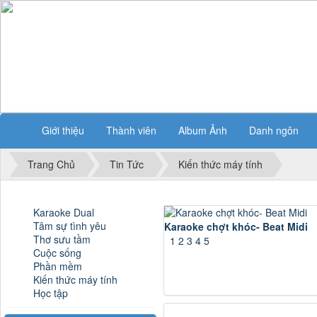
Giới thiệu
Thành viên
Album Ảnh
Danh ngôn
Trang Chủ
Tin Tức
Kiến thức máy tính
Karaoke Dual
Tâm sự tình yêu
Karaoke chợt khóc- Beat Midi
Thơ sưu tầm
1
2
3
4
5
Cuộc sống
Phần mềm
Kiến thức máy tính
Học tập