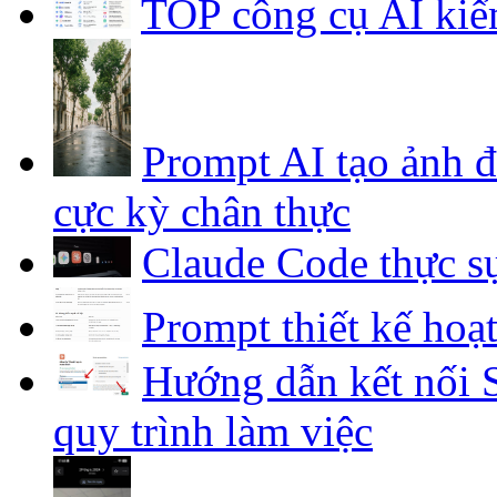
TOP công cụ AI kiể
Prompt AI tạo ảnh 
cực kỳ chân thực
Claude Code thực sự
Prompt thiết kế hoạ
Hướng dẫn kết nối S
quy trình làm việc