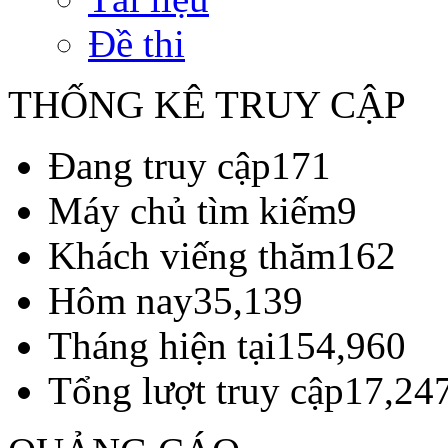
Đề thi
THỐNG KÊ TRUY CẬP
Đang truy cập
171
Máy chủ tìm kiếm
9
Khách viếng thăm
162
Hôm nay
35,139
Tháng hiện tại
154,960
Tổng lượt truy cập
17,24