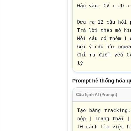
Đầu vào: CV + JD +
Đưa ra 12 câu hỏi 
Trả lời theo mô hìn
Mỗi câu có thêm 1 
Gợi ý câu hỏi ngượ
Chỉ ra điểm yếu C
lý
Prompt hệ thống hóa qu
Câu lệnh AI (Prompt)
Tạo bảng tracking:
nộp | Trạng thái |
10 cách tìm việc h