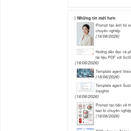
Output:

Những tin mới hơn
1 bảng so sánh CV v
Prompt tạo ảnh hồ sơ
chuyên nghiệp
1 CV đã “may đo ri
(16/06/2026)
Hướng dẫn đọc và ph
tài liệu PDF với Sci
(16/06/2026)
Template agent Voic
(16/06/2026)
Template agent Susta
Insights
(16/06/2026)
Prompt tạo bản vẽ th
bao bì chuyên nghiệ
(16/06/2026)