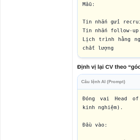
Mẫu:

Tin nhắn gửi recrui
Tin nhắn follow-up 
Lịch trình hằng ng
Định vị lại CV theo “g
Câu lệnh AI (Prompt)
Đóng vai Head of 
kinh nghiệm).

Đầu vào:
