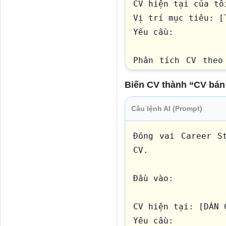
CV hiện tại của tôi
Vị trí mục tiêu: [T
Yêu cầu:

Phân tích CV theo
phỏng vấn không?”

Biến CV thành “CV bán 
Chỉ ra:

Câu lệnh AI (Prompt)
3 điểm khiến CV 
thuyết phục

Đóng vai Career St
3 điểm mạnh cần đư
CV.

Đề xuất cách định 
nhất (Positioning S
Đầu vào:

Viết lại phần Prof
CV hiện tại: [DÁN C
Giá trị mang lại

Yêu cầu:
