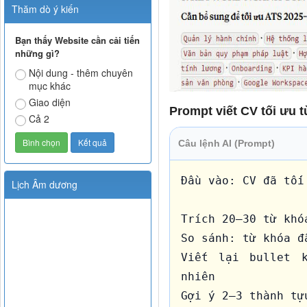
Thăm dò ý kiến
Output: 1 CV hoàn 
Bạn thấy Website cần cải tiến
những gì?
Nội dung - thêm chuyên
mục khác
Giao diện
Prompt viết CV tối ưu 
Cả 2
Câu lệnh AI (Prompt)
Đầu vào: CV đã tối
Lịch Âm dương
Trích 20–30 từ khó
So sánh: từ khóa đ
Viết lại bullet k
nhiên

Gợi ý 2–3 thành tự