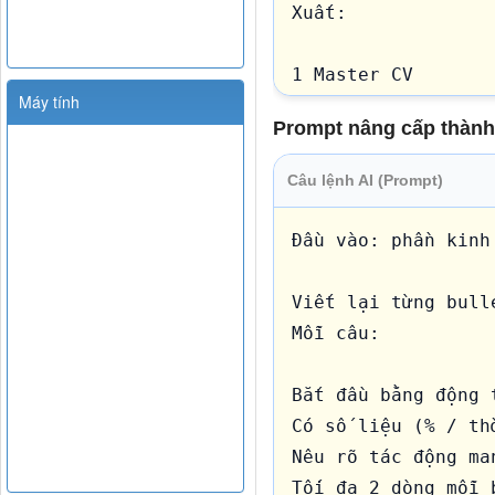
Xuất:

1 Master CV

Máy tính
1 CV theo từng JD
Prompt nâng cấp thành t
Câu lệnh AI (Prompt)
Đầu vào: phần kinh
Viết lại từng bull
Mỗi câu:

Bắt đầu bằng động t
Có số liệu (% / th
Nêu rõ tác động man
Tối đa 2 dòng mỗi 