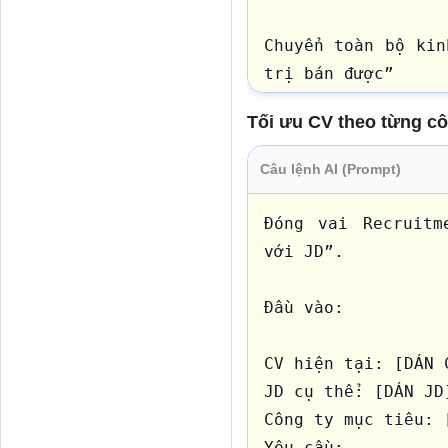
Mức độ kinh nghiệm

Điểm khác biệt so 
Chuyển toàn bộ kin
Output: 1 định vị 
trị bán được”

Mỗi bullet phải tr
Tối ưu CV theo từng côn
Tôi làm gì?

Câu lệnh AI (Prompt)
Tôi tạo ra giá trị 
Doanh nghiệp được l
Đóng vai Recruitm
Bắt buộc:

với JD”.

Dùng ngôn ngữ m
Đầu vào:

Optimize, Scale, Im
Có số liệu cụ th
CV hiện tại: [DÁN C
thiếu)

JD cụ thể: [DÁN JD]
Loại bỏ hoàn toàn 
Công ty mục tiêu: [
Output:

Yêu cầu:
