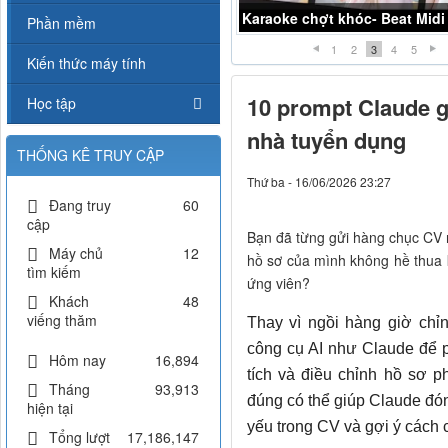
Karaoke chợt khóc- Beat Midi
Phần mềm
1
2
3
4
5
Kiến thức máy tính
10 prompt Claude g
Học tập
nhà tuyển dụng
THỐNG KÊ TRUY CẬP
Thứ ba - 16/06/2026 23:27
Đang truy
60
cập
Bạn đã từng gửi hàng chục CV
Máy chủ
12
hồ sơ của mình không hề thua
tìm kiếm
ứng viên?
Khách
48
viếng thăm
Thay vì ngồi hàng giờ chỉ
công cụ AI như Claude để ph
Hôm nay
16,894
tích và điều chỉnh hồ sơ p
Tháng
93,913
đúng có thể giúp Claude đón
hiện tại
yếu trong CV và gợi ý cách 
Tổng lượt
17,186,147