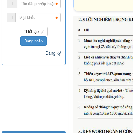
Chấm điểm CV theo
gọn

Chỉ ra 5 lỗi nghiê
Xác định từ khóa ng
Đăng nhập
Nhận xét 1 câu: n
Đăng ký
trong 6 giây đầu

Viết lại CV mới:

Tối ưu ATS (có key
Tập trung vào thà
kê nhiệm vụ)

Dùng động từ mạnh 
Sắp xếp theo thứ t
Viết lại toàn bộ 
2026
