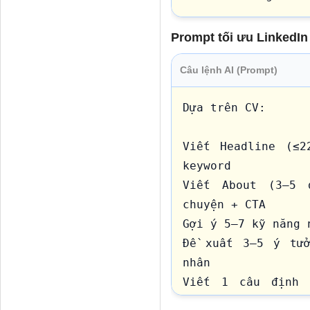
Prompt tối ưu LinkedIn
Câu lệnh AI (Prompt)
Dựa trên CV:

Viết Headline (≤2
keyword

Viết About (3–5 
chuyện + CTA

Gợi ý 5–7 kỹ năng n
Đề xuất 3–5 ý tưở
nhân

Viết 1 câu định v
Statement)