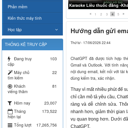
Karaoke Liều thuốc đắng -K
Phần mềm
1
2
3
4
5
Kiến thức máy tính
Hướng dẫn gửi ema
Học tập
Thứ tư - 17/06/2026 22:44
THỐNG KÊ TRUY CẬP
ChatGPT đã được tích hợp thê
Đang truy
103
cập
Gmail và Outlook. Với tính nă
nội dung email, kết nối với tài
Máy chủ
22
tìm kiếm
dùng kiểm tra, xác nhận.
Khách
81
Thay vì mất nhiều phút để s
viếng thăm
chỉ cần mô tả yêu cầu, Chat
Hôm nay
23,007
ràng và dễ chỉnh sửa. Thôn
Tháng
173,522
nhanh hơn, giảm thời gian 
hiện tại
vụ quan trọng hơn. Dưới đâ
Tổng lượt
17,265,756
ChatGPT.