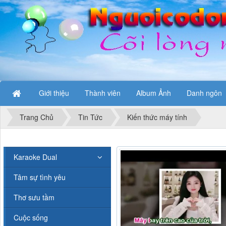
Giới thiệu
Thành viên
Album Ảnh
Danh ngôn
Trang Chủ
Tin Tức
Kiến thức máy tính
Karaoke Dual
Tâm sự tình yêu
Thơ sưu tầm
Cuộc sống