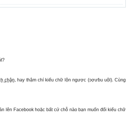
ắt?
 ̳g̳ạ̳c̳h̳ ̳c̳h̳â̳n̳, hay thậm chí kiểu chữ lộn ngược (ɔợưɓu uộl). Cùng
án lên Facebook hoặc bất cứ chỗ nào bạn muốn đổi kiểu chữ