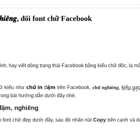
𝒆̂𝒏𝒈, đổi font chữ Facebook
nh, hay viết dòng trạng thái Facebook bằng kiểu chữ độc, lạ m
𝗰𝗵𝘂̛̃ 𝗶𝗻 đ𝗮̣̂𝗺 trên Facebook, 𝐜𝐡𝐮̛̃ 𝐧𝐠𝐡𝐢𝐞̂𝐧𝐠, k̳i̳ể̳u̳
 trong bài hướng dẫn dưới đây nhé.
 đậm, nghiêng
o font chữ đẹp dưới đây, sau đó nhấn nút
Copy
bên cạnh và d