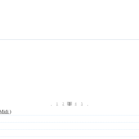
1
2
3
4
5
Midi )