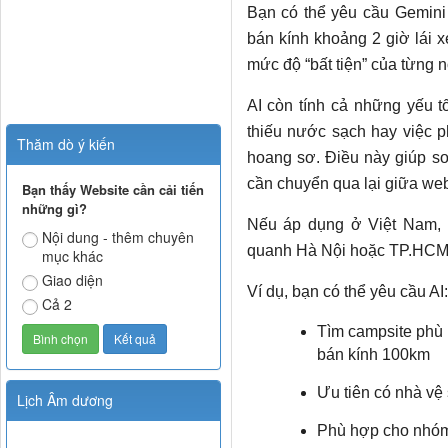
Bạn có thể yêu cầu Gemini
bán kính khoảng 2 giờ lái x
mức độ “bất tiện” của từng n
AI còn tính cả những yếu t
thiếu nước sạch hay việc 
Thăm dò ý kiến
hoang sơ. Điều này giúp so
cần chuyển qua lại giữa web
Bạn thấy Website cần cải tiến
những gì?
Nếu áp dụng ở Việt Nam, k
Nội dung - thêm chuyên
quanh Hà Nội hoặc TP.HCM
mục khác
Giao diện
Ví dụ, bạn có thể yêu cầu AI:
Cả 2
Tìm campsite phù 
bán kính 100km
Ưu tiên có nhà vệ
Lịch Âm dương
Phù hợp cho nhóm 