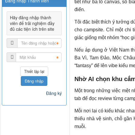
Đăng nhập Thành viên
tiết như ba lô canvas, sổ b
điển.
Hãy đăng nhập thành
Tôi đặc biệt thích ý tưởng 
viên để trải nghiệm đầy
đủ các tiện ích trên site
cho campsite. Chỉ một chi 
giác giống một nhóm “học g
Nếu áp dụng ở Việt Nam th
Ba Vì, Tam Đảo, Mộc Châu 
“fantasy” để lên vibe kiểu m
Nhờ AI chọn khu cắm
Đăng nhập
Một trong những việc mệt n
Đăng ký
tab để đọc review từng camp
Mỗi nơi lại có kiểu khác nh
thiếu nhà vệ sinh, chỗ gần
muỗi.