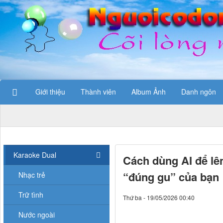
Giới thiệu
Thành viên
Album Ảnh
Danh ngôn
Karaoke Dual
Cách dùng AI để lê
“đúng gu” của bạn
Nhạc trẻ
Trữ tình
Thứ ba - 19/05/2026 00:40
Nước ngoài