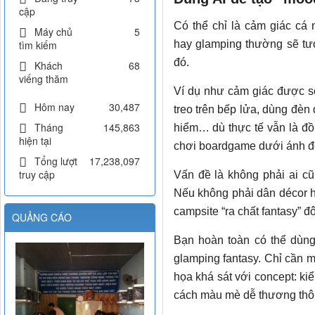
cập
Có thể chỉ là cảm giác cá 
Máy chủ
5
tìm kiếm
hay glamping thường sẽ tưở
đó.
Khách
68
viếng thăm
Ví dụ như cảm giác được số
Hôm nay
30,487
treo trên bếp lửa, dùng đèn
Tháng
145,863
hiểm… dù thực tế vẫn là đồ 
hiện tại
chơi boardgame dưới ánh đ
Tổng lượt
17,238,097
truy cập
Vấn đề là không phải ai cũ
Nếu không phải dân décor 
campsite “ra chất fantasy” đ
QUẢNG CÁO
Bạn hoàn toàn có thể dùng
glamping fantasy. Chỉ cần m
họa khá sát với concept: ki
cách màu mè dễ thương thô