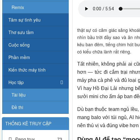
Remix
Tâm sự tình yêu
thật sự có cảm giác sảng khoái
Thơ sưu tầm
nhìn bầu trời đầy sao và ăn n
kêu ban đêm, tiếng chim hót buổ
Cuộc sống
có kiểu chữa lành rất riêng.
Phần mềm
Tất nhiên, không phải ai cũ
Kiến thức máy tính
hơn — tức đi cắm trại nhưn
máy pha cà phê và đủ loại g
Học tập
Vì hay Hồ Đại Lải nhưng b
Tài liệu
sưởi mini cho ấm áp ban đê
Đề thi
Dù bạn thuộc team ngủ lều, 
mang balo với túi ngủ, AI hi
THỐNG KÊ TRUY CẬP
nên thú vị và đúng vibe hơn 
Đang truy
73
Dùng AI để tạo “moo