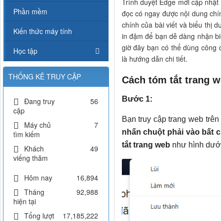
Trình duyệt Edge mới cập nhật 
Phần mềm
đọc có ngay được nội dung chín
chính của bài viết và biểu thị
Kiến thức máy tính
in đậm để bạn dễ dàng nhận biết
giờ đây bạn có thể dùng công 
Học tập
là hướng dẫn chi tiết.
THỐNG KÊ TRUY CẬP
Cách tóm tắt trang w
Bước 1:
Đang truy
56
cập
Bạn truy cập trang web trê
Máy chủ
7
nhấn chuột phải vào bất cứ
tìm kiếm
tắt trang web
như hình dưới
Khách
49
viếng thăm
Hôm nay
16,894
Tháng
92,988
hiện tại
Tổng lượt
17,185,222