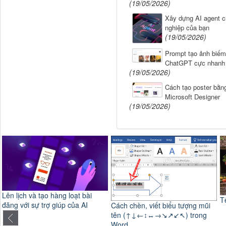
(19/05/2026)
Xây dựng AI agent 
nghiệp của bạn
(19/05/2026)
Prompt tạo ảnh biếm
ChatGPT cực nhanh
(19/05/2026)
Cách tạo poster bằng
Microsoft Designer
(19/05/2026)
Tết Xa
Cách chèn, viết biểu tượng mũi
tên (↑↓←↕↔→↘↗↙↖) trong
Word