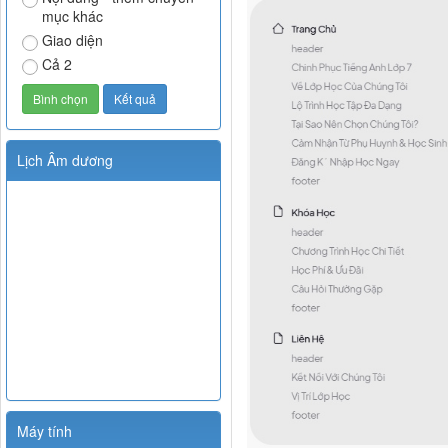
mục khác
Giao diện
Cả 2
Lịch Âm dương
Máy tính