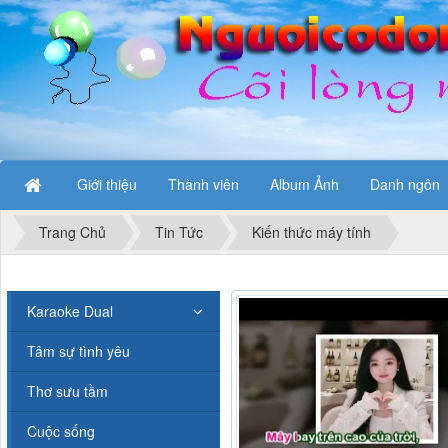
Giới thiệu
Thành viên
Album Ảnh
Danh ngôn
Trang Chủ
Tin Tức
Kiến thức máy tính
Karaoke Dual
Tâm sự tình yêu
Thơ sưu tầm
Cuộc sống