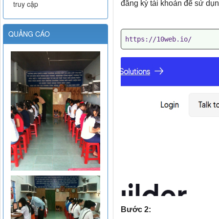
truy cập
đăng ký tài khoản để sử dụn
QUẢNG CÁO
https://10web.io/
Bước 2: