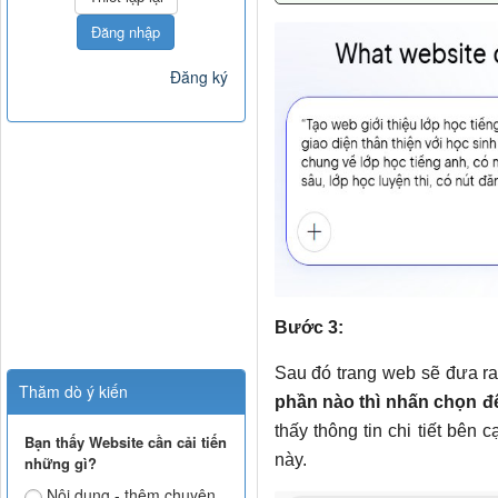
Đăng nhập
Đăng ký
Bước 3:
Sau đó trang web sẽ đưa r
Thăm dò ý kiến
phần nào thì nhấn chọn để
thấy thông tin chi tiết bên
Bạn thấy Website cần cải tiến
này.
những gì?
Nội dung - thêm chuyên