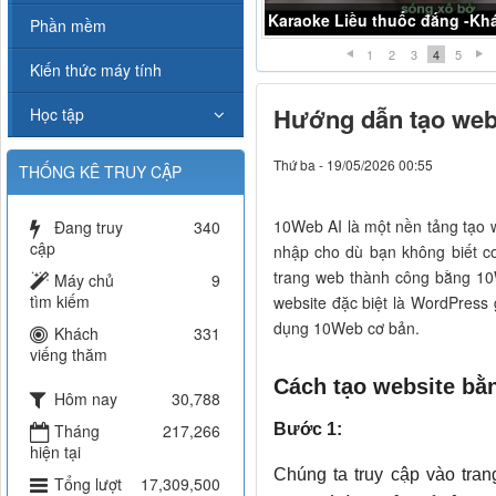
Karaoke Liều thuốc đắng -K
Phần mềm
1
2
3
4
5
Kiến thức máy tính
Hướng dẫn tạo web
Học tập
Thứ ba - 19/05/2026 00:55
THỐNG KÊ TRUY CẬP
10Web AI là một nền tảng tạo 
Đang truy
340
cập
nhập cho dù bạn không biết c
trang web thành công bằng 10
Máy chủ
9
tìm kiếm
website đặc biệt là WordPress
dụng 10Web cơ bản.
Khách
331
viếng thăm
Cách tạo website b
Hôm nay
30,788
Tháng
217,266
Bước 1:
hiện tại
Chúng ta truy cập vào tran
Tổng lượt
17,309,500