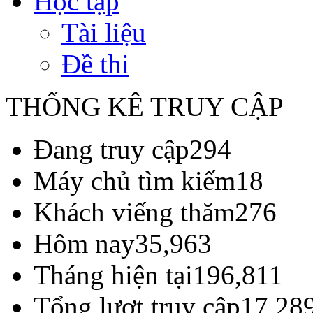
Học tập
Tài liệu
Đề thi
THỐNG KÊ TRUY CẬP
Đang truy cập
294
Máy chủ tìm kiếm
18
Khách viếng thăm
276
Hôm nay
35,963
Tháng hiện tại
196,811
Tổng lượt truy cập
17,28