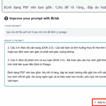
Định dạng PDF nên bao gồm: tiêu đề rõ ràng, đáp án ho