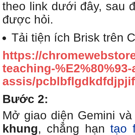
theo link dưới đây, sau 
được hỏi.
Tải tiện ích Brisk trên
https://chromewebstore
teaching-%E2%80%93-a
assis/pcblbflgdkdfdjpj
Bước 2:
Mở giao diện Gemini v
khung
, chẳng hạn
tạo 