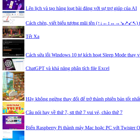
Lên lịch và tạo hàng loạt bài đăng với sự trợ giúp của AI
Cách chèn, viết biểu tượng mũi tên (↑↓←↕↔→↘↗↙↖) 
Tết Xa
Cách sửa lỗi Windows 10 tự kích hoạt Sleep Mode thay v
ChatGPT và khả năng phân tích file Excel
Hãy không ngừng thay đổi để trở thành phiên bản tốt nhất
Câu nói hay về thứ 7, stt thứ 7 vui vẻ, chào thứ 7
Biến Raspberry Pi thành máy Mac hoặc PC với Twister 