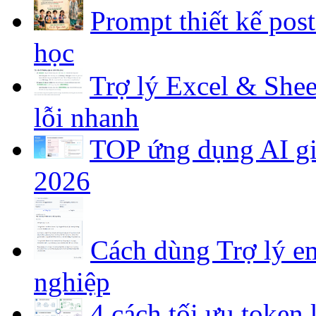
Prompt thiết kế pos
học
Trợ lý Excel & Shee
lỗi nhanh
TOP ứng dụng AI gia
2026
Cách dùng Trợ lý em
nghiệp
4 cách tối ưu token