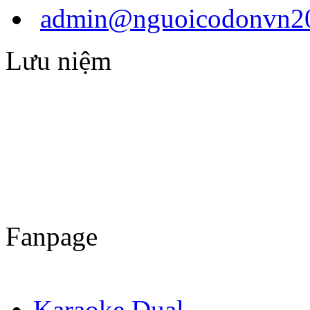
admin@nguoicodonvn20
Lưu niệm
Fanpage
Karaoke Dual