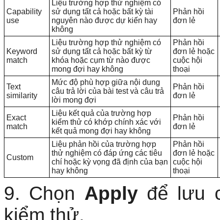
Liệu trường hợp thử nghiệm có
Capability
sử dụng tất cả hoặc bất kỳ tài
Phản hồi
use
nguyên nào được dự kiến ​​hay
đơn lẻ
không
Liệu trường hợp thử nghiệm có
Phản hồi
Keyword
sử dụng tất cả hoặc bất kỳ từ
đơn lẻ hoặc
match
khóa hoặc cụm từ nào được
cuộc hội
mong đợi hay không
thoại
Mức độ phù hợp giữa nội dung
Text
Phản hồi
câu trả lời của bài test và câu trả
similarity
đơn lẻ
lời mong đợi
Liệu kết quả của trường hợp
Exact
Phản hồi
kiểm thử có khớp chính xác với
match
đơn lẻ
kết quả mong đợi hay không
Liệu phản hồi của trường hợp
Phản hồi
thử nghiệm có đáp ứng các tiêu
đơn lẻ hoặc
Custom
chí hoặc kỳ vọng đã định của bạn
cuộc hội
hay không
thoại
9. Chọn
Apply
để lưu c
kiểm thử.