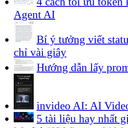
4 cách tối ưu token
Agent AI
Bí ý tưởng viết stat
chỉ vài giây
Hướng dẫn lấy prom
invideo AI: AI Vide
5 tài liệu hay nhất