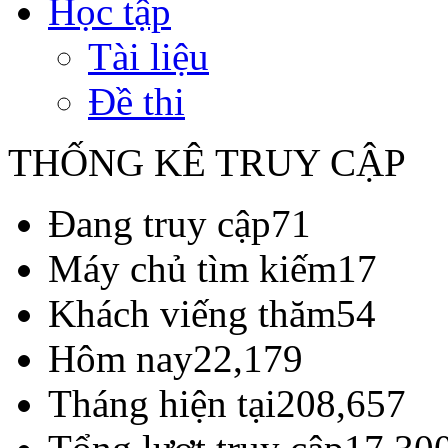
Học tập
Tài liệu
Đề thi
THỐNG KÊ TRUY CẬP
Đang truy cập
71
Máy chủ tìm kiếm
17
Khách viếng thăm
54
Hôm nay
22,179
Tháng hiện tại
208,657