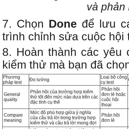
và phản 
7. Chọn
Done
để lưu c
trình chỉnh sửa cuộc hội 
8. Hoàn thành các yêu
kiểm thử mà bạn đã chọn
Phương
Loại bộ công
Đo lường
pháp test
cụ test
Phản hồi
Phản hồi của trường hợp kiểm
General
đơn lẻ hoặc
thử tốt đến mức nào dựa trên các
quality
cuộc hội
đặc tính cụ thể
thoại
Mức độ phù hợp giữa ý nghĩa
Compare
Phản hồi
của câu trả lời trong trường hợp
meaning
đơn lẻ
kiểm thử và câu trả lời mong đợi