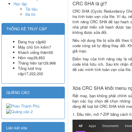
CRC SHA là gì?
Học tập
Tài liệu
CRC SHA (Cyclic Redundancy Chec
Đề thi
tra tính toàn vẹn của file. Ví dụ, 
tính năng CRC SHA để tạo hash co
nhà phát triển với hash được tạo
THỐNG KÊ TRUY CẬP
không được sửa đổi.
Nếu nội dung file bị sửa đổi theo
Đang truy cập
62
code cũng sẽ tự động thay đổi. Kh
Máy chủ tìm kiếm
7
giả mạo.
Khách viếng thăm
55
Hôm nay
29,853
Điểm hay của tính năng này là nế
Tháng hiện tại
129,968
code khá hữu ích. Sau khi nhận đ
Tổng lượt truy
để xác minh tính toàn vẹn của file.
cập
17,222,202
Xóa CRC SHA khỏi menu n
QUẢNG CÁO
Rất may, bạn không phải chỉnh sửa
bạn các tùy chọn để chọn những 
dàng để loại bỏ CRC SHA khỏi me
1. Đầu tiên, mở 7-ZIP bằng cách t
Liên kết site