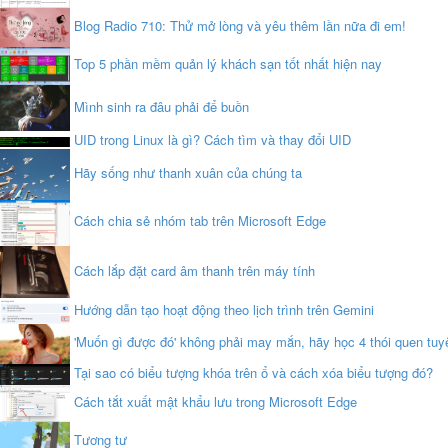
Blog Radio 710: Thử mở lòng và yêu thêm lần nữa đi em!
Top 5 phần mềm quản lý khách sạn tốt nhất hiện nay
Mình sinh ra đâu phải để buồn
UID trong Linux là gì? Cách tìm và thay đổi UID
Hãy sống như thanh xuân của chúng ta
Cách chia sẻ nhóm tab trên Microsoft Edge
Cách lắp đặt card âm thanh trên máy tính
Hướng dẫn tạo hoạt động theo lịch trình trên Gemini
'Muốn gì được đó' không phải may mắn, hãy học 4 thói quen tuyệt
Tại sao có biểu tượng khóa trên ổ và cách xóa biểu tượng đó?
Cách tắt xuất mật khẩu lưu trong Microsoft Edge
Tương tư