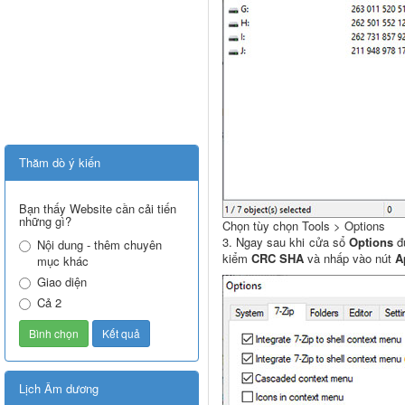
Thăm dò ý kiến
Bạn thấy Website cần cải tiến
những gì?
Chọn tùy chọn Tools > Options
3. Ngay sau khi cửa sổ
Options
đ
Nội dung - thêm chuyên
kiểm
CRC SHA
và nhấp vào nút
A
mục khác
Giao diện
Cả 2
Lịch Âm dương