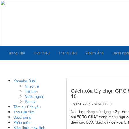
Trang Chủ
Giới thiệu
Thành viên
Album Ảnh
Danh ngô
Karaoke Dual
Nhạc trẻ
Cách xóa tùy chọn CRC 
Trữ tình
10
Nước ngoài
Remix
Thứ ba - 28/07/2020 00:51
Tâm sự tình yêu
Nếu bạn đang sử dụng 7-Zip để m
Thơ sưu tầm
tên
"CRC SHA"
trong menu ngữ cả
Cuộc sống
theo các bước dưới đây để xóa C
Phần mềm
Kiến thức máy tính