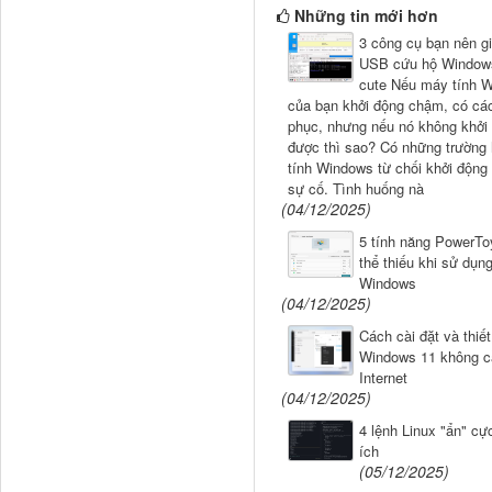
Những tin mới hơn
3 công cụ bạn nên gi
USB cứu hộ Window
cute Nếu máy tính 
của bạn khởi động chậm, có cá
phục, nhưng nếu nó không khởi
được thì sao? Có những trường
tính Windows từ chối khởi động
sự cố. Tình huống nà
(04/12/2025)
5 tính năng PowerTo
thể thiếu khi sử dụn
Windows
(04/12/2025)
Cách cài đặt và thiết
Windows 11 không cầ
Internet
(04/12/2025)
4 lệnh Linux "ẩn" cự
ích
(05/12/2025)