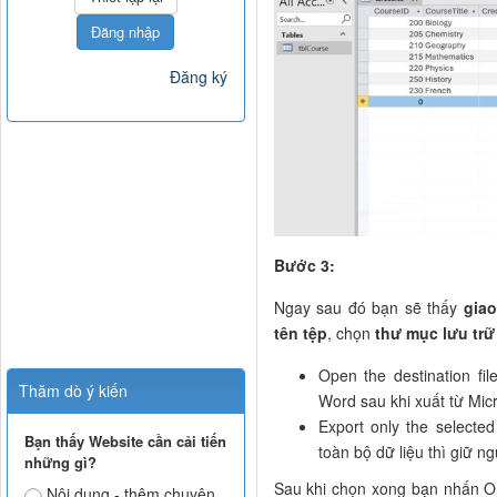
Đăng nhập
Đăng ký
Bước 3:
Ngay sau đó bạn sẽ thấy
giao
tên tệp
, chọn
thư mục lưu trữ
Open the destination fil
Thăm dò ý kiến
Word sau khi xuất từ Mic
Export only the selecte
Bạn thấy Website cần cải tiến
toàn bộ dữ liệu thì giữ n
những gì?
Sau khi chọn xong bạn nhấn OK
Nội dung - thêm chuyên