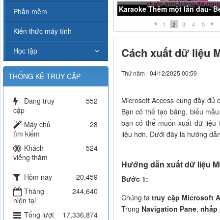
Karaoke chợt khóc- Beat Midi
Phần mềm
1
2
3
4
5
Kiến thức máy tính
Cách xuất dữ liệu 
Học tập
Thứ năm - 04/12/2025 00:59
THỐNG KÊ TRUY CẬP
Microsoft Access cung đầy đủ c
Đang truy
552
cập
Bạn có thể tạo bảng, biểu mẫu,
bạn có thể muốn xuất dữ liệu
Máy chủ
28
tìm kiếm
liệu hơn. Dưới đây là hướng dẫ
Khách
524
viếng thăm
Hướng dẫn xuất dữ liệu M
Hôm nay
20,459
Bước 1:
Tháng
244,640
Chúng ta
truy cập Microsoft 
hiện tại
Trong
Navigation Pane
,
nhấp 
Tổng lượt
17,336,874