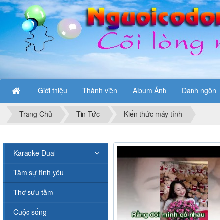
Giới thiệu
Thành viên
Album Ảnh
Danh ngôn
Trang Chủ
Tin Tức
Kiến thức máy tính
Karaoke Dual
Tâm sự tình yêu
Thơ sưu tầm
Cuộc sống