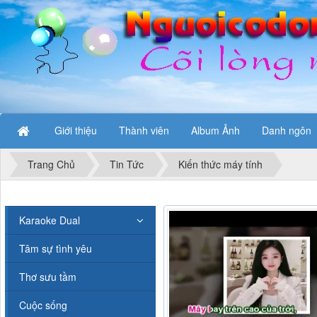
Giới thiệu
Thành viên
Album Ảnh
Danh ngôn
Trang Chủ
Tin Tức
Kiến thức máy tính
Karaoke Dual
Tâm sự tình yêu
Thơ sưu tầm
Cuộc sống
Karaoke Nước mắt hạnh phúc 