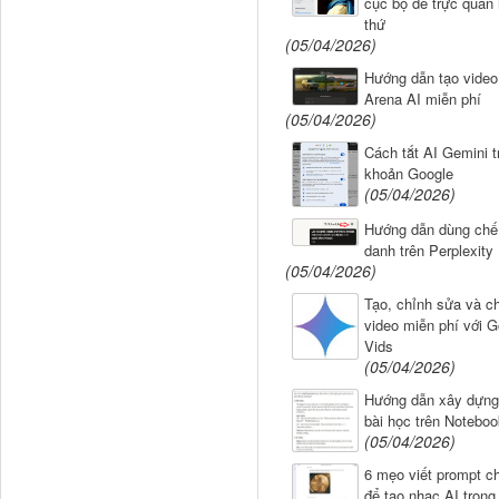
cục bộ để trực quan
thứ
(05/04/2026)
Hướng dẫn tạo video
Arena AI miễn phí
(05/04/2026)
Cách tắt AI Gemini tr
khoản Google
(05/04/2026)
Hướng dẫn dùng chế
danh trên Perplexity
(05/04/2026)
Tạo, chỉnh sửa và ch
video miễn phí với G
Vids
(05/04/2026)
Hướng dẫn xây dựng
bài học trên Notebo
(05/04/2026)
6 mẹo viết prompt ch
để tạo nhạc AI trong