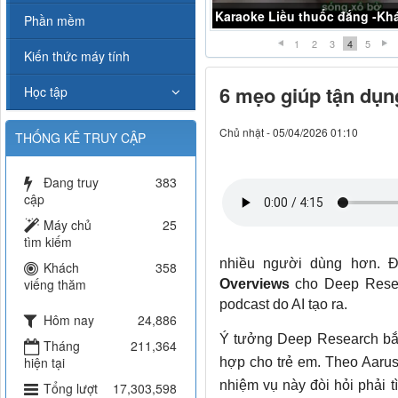
Midi
Phần mềm
1
2
3
4
5
Kiến thức máy tính
6 mẹo giúp tận dụn
Học tập
Chủ nhật - 05/04/2026 01:10
THỐNG KÊ TRUY CẬP
Đang truy
383
cập
Máy chủ
25
tìm kiếm
nhiều người dùng hơn. 
Khách
358
viếng thăm
Overviews
cho Deep Resea
podcast do AI tạo ra.
Hôm nay
24,886
Ý tưởng Deep Research bắt 
Tháng
211,364
hiện tại
hợp cho trẻ em. Theo Aarus
nhiệm vụ này đòi hỏi phải t
Tổng lượt
17,303,598