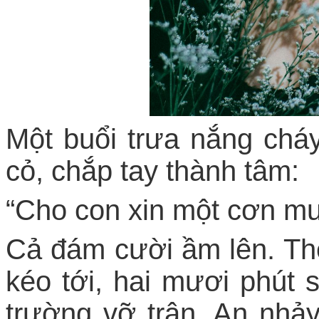
Một buổi trưa nắng chá
cỏ, chắp tay thành tâm:
“Cho con xin một cơn m
Cả đám cười ầm lên. T
kéo tới, hai mươi phút 
trường vỡ trận. An nh