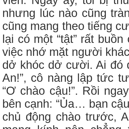
nhưng lúc nào cũng trà
cũng mang theo tiếng cư
lại có một “tật” rất buồ
việc nhớ mặt người khá
dở khóc dở cười. Ai đó
An!”, cô nàng lập tức tươ
“Ơ chào cậu!”. Rồi nga
bên cạnh: “Ủa… bạn cậu 
chủ động chào trước, A