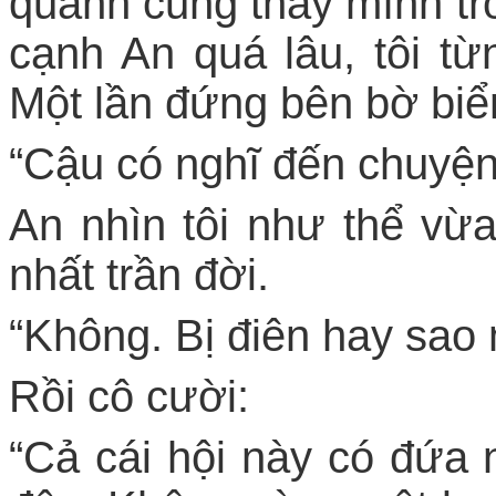
quanh cũng thấy mình trở
cạnh An quá lâu, tôi t
Một lần đứng bên bờ biển
“Cậu có nghĩ đến chuyệ
An nhìn tôi như thể vừ
nhất trần đời.
“Không. Bị điên hay sao
Rồi cô cười:
“Cả cái hội này có đứa n