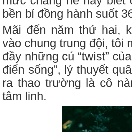
mức chẳng hề hay biết 
bền bỉ đồng hành suốt 36
Mãi đến năm thứ hai, k
vào chung trung đội, tôi
đầy những cú “twist” của
điển sống”, lý thuyết qu
ra thao trường là cô n
tâm linh.