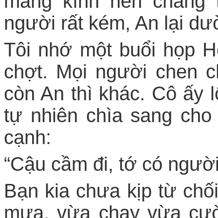
mang kính nên chẳng 
người rất kém, An lại dư
Tôi nhớ một buổi họp Hộ
chợt. Mọi người chen c
còn An thì khác. Cô ấy l
tự nhiên chìa sang ch
cạnh:
“Cậu cầm đi, tớ có người
Bạn kia chưa kịp từ chố
mưa, vừa chạy vừa cườ