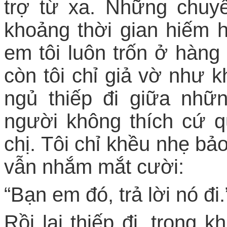
trợ từ xa. Những chuy
khoảng thời gian hiếm h
em tôi luôn trốn ở hàng 
còn tôi chỉ giả vờ như k
ngủ thiếp đi giữa nh
người không thích cứ q
chị. Tôi chỉ khều nhẹ bảo
vẫn nhắm mắt cười:
“Bạn em đó, trả lời nó đi.
Rồi lại thiếp đi, trong k