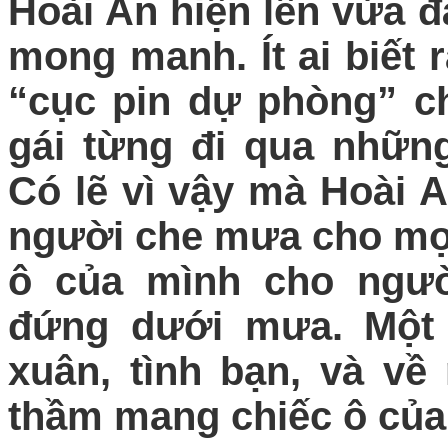
Hoài An hiện lên vừa 
mong manh. Ít ai biết
“cục pin dự phòng” ch
gái từng đi qua nhữn
Có lẽ vì vậy mà Hoài 
người che mưa cho mọ
ô của mình cho ngườ
đứng dưới mưa. Một 
xuân, tình bạn, và v
thầm mang chiếc ô của 