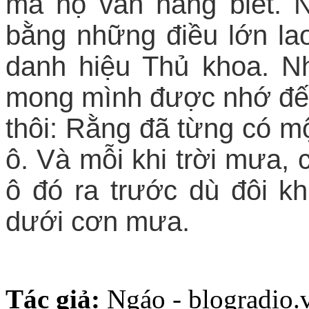
mà họ vẫn hằng biết. 
bằng những điều lớn lao
danh hiệu Thủ khoa. N
mong mình được nhớ đến
thôi: Rằng đã từng có m
ô. Và mỗi khi trời mưa, 
ô đó ra trước dù đôi k
dưới cơn mưa.
Tác giả:
Ngáo - blogradio.