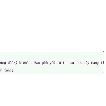
ớng dẫn/ý kiến] - Bao gồm yếu tố tạo sự tin cậy mang tín
ền tảng]