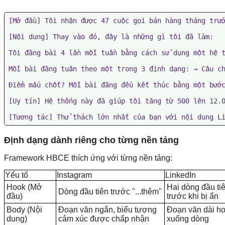
[Mở đầu] Tôi nhận được 47 cuộc gọi bán hàng tháng trướ
[Nội dung] Thay vào đó, đây là những gì tôi đã làm:

Tôi đăng bài 4 lần mỗi tuần bằng cách sử dụng một hệ t
Mỗi bài đăng tuân theo một trong 3 định dạng: → Câu ch
Điểm mấu chốt? Mỗi bài đăng đều kết thúc bằng một bước
[Uy tín] Hệ thống này đã giúp tôi tăng từ 500 lên 12.0
[Tương tác] Thử thách lớn nhất của bạn với nội dung L
Định dạng dành riêng cho từng nền tảng
Framework HBCE thích ứng với từng nền tảng:
Yếu tố
Instagram
LinkedIn
Hook (Mở
Hai dòng đầu ti
Dòng đầu tiên trước "...thêm"
đầu)
trước khi bị ẩn
Body (Nội
Đoạn văn ngắn, biểu tượng
Đoạn văn dài h
dung)
cảm xúc được chấp nhận
xuống dòng