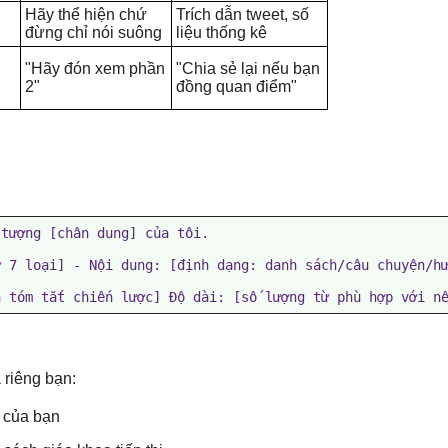
Hãy thể hiện chứ
Trích dẫn tweet, số
đừng chỉ nói suông
liệu thống kê
"Hãy đón xem phần
"Chia sẻ lại nếu bạn
2"
đồng quan điểm"
tượng [chân dung] của tôi.

 7 loại] - Nội dung: [định dạng: danh sách/câu chuyện/hư
n tóm tắt chiến lược] Độ dài: [số lượng từ phù hợp với n
 riêng bạn:
ế của bạn