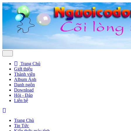
Trang Chủ
Giới thiệu
Thành viên
Album Ảnh
Danh ngôn
Download
Hỏi - Đáp
Liên hệ
Trang Chủ
Tin Tức
Kiến thức máy tính