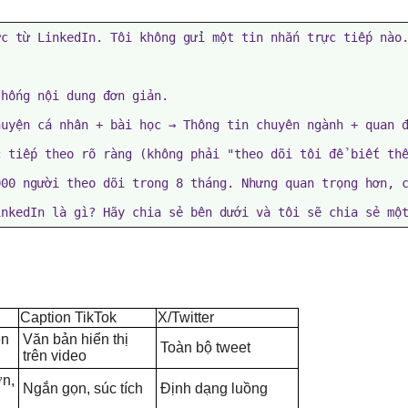
c từ LinkedIn. Tôi không gửi một tin nhắn trực tiếp nào.
hống nội dung đơn giản.

uyện cá nhân + bài học → Thông tin chuyên ngành + quan đ
 tiếp theo rõ ràng (không phải "theo dõi tôi để biết thê
00 người theo dõi trong 8 tháng. Nhưng quan trọng hơn, c
inkedIn là gì? Hãy chia sẻ bên dưới và tôi sẽ chia sẻ mộ
Caption TikTok
X/Twitter
ên
Văn bản hiển thị
Toàn bộ tweet
trên video
ơn,
Ngắn gọn, súc tích
Định dạng luồng