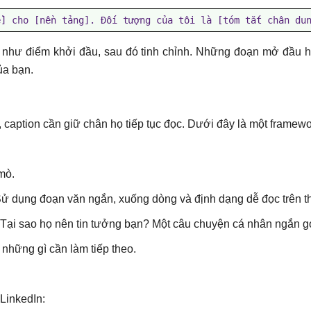
ề] cho [nền tảng]. Đối tượng của tôi là [tóm tắt chân du
như điểm khởi đầu, sau đó tinh chỉnh. Những đoạn mở đầu hay
ủa bạn.
 caption cần giữ chân họ tiếp tục đọc. Dưới đây là một framewo
mò.
ử dụng đoạn văn ngắn, xuống dòng và định dạng dễ đọc trên thi
 Tại sao họ nên tin tưởng bạn? Một câu chuyện cá nhân ngắn gọ
 những gì cần làm tiếp theo.
LinkedIn: