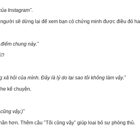
của Instagram".
ọi người sẽ dừng lại để xem bạn có chứng minh được điều đó h
t điểm chung này."
ì?
 xã hội của mình. Đây là lý do tại sao tôi không làm vậy."
ghe kể chuyện.
 cũng vậy.)"
nhân hơn. Thêm câu "Tôi cũng vậy" giúp loại bỏ sự phòng thủ.