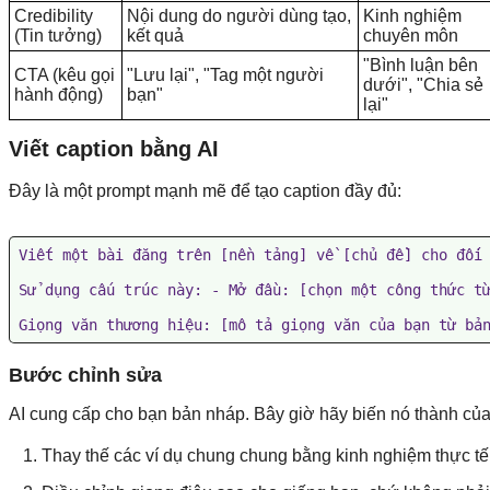
Credibility
Nội dung do người dùng tạo,
Kinh nghiệm
(Tin tưởng)
kết quả
chuyên môn
"Bình luận bên
CTA (kêu gọi
"Lưu lại", "Tag một người
dưới", "Chia sẻ
hành động)
bạn"
lại"
Viết caption bằng AI
Đây là một prompt mạnh mẽ để tạo caption đầy đủ:
Viết một bài đăng trên [nền tảng] về [chủ đề] cho đối 
Sử dụng cấu trúc này: - Mở đầu: [chọn một công thức từ
Giọng văn thương hiệu: [mô tả giọng văn của bạn từ bả
Bước chỉnh sửa
AI cung cấp cho bạn bản nháp. Bây giờ hãy biến nó thành của
Thay thế các ví dụ chung chung bằng kinh nghiệm thực t