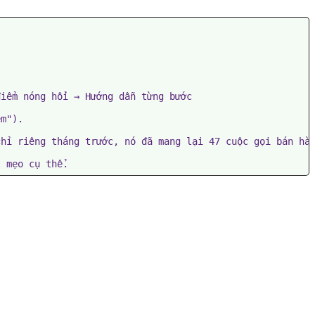


iểm nóng hổi → Hướng dẫn từng bước

m").

hỉ riêng tháng trước, nó đã mang lại 47 cuộc gọi bán hàn
t mẹo cụ thể.