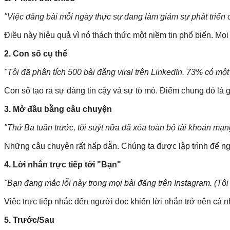
"Việc đăng bài mỗi ngày thực sự đang làm giảm sự phát triển 
Điều này hiệu quả vì nó thách thức một niềm tin phổ biến. M
2. Con số cụ thể
"Tôi đã phân tích 500 bài đăng viral trên LinkedIn. 73% có mộ
Con số tạo ra sự đáng tin cậy và sự tò mò. Điểm chung đó là g
3. Mở đầu bằng câu chuyện
"Thứ Ba tuần trước, tôi suýt nữa đã xóa toàn bộ tài khoản mạng
Những câu chuyện rất hấp dẫn. Chúng ta được lập trình để n
4. Lời nhắn trực tiếp tới "Bạn"
"Bạn đang mắc lỗi này trong mọi bài đăng trên Instagram. (Tôi
Việc trực tiếp nhắc đến người đọc khiến lời nhắn trở nên cá 
5. Trước/Sau