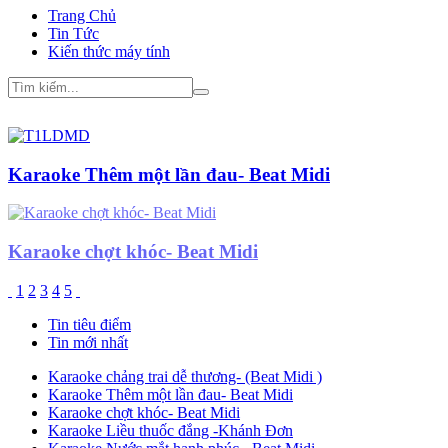
Trang Chủ
Tin Tức
Kiến thức máy tính
Karaoke chợt khóc- Beat Midi
1
2
3
4
5
Tin tiêu điểm
Tin mới nhất
Karaoke chảng trai dễ thương- (Beat Midi )
Karaoke Thêm một lần đau- Beat Midi
Karaoke chợt khóc- Beat Midi
Karaoke Liều thuốc đắng -Khánh Đơn
Karaoke Nước mắt hạnh phúc - Beat Midi
Cách chuyển ghi chú viết tay thành infogr