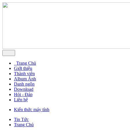
Trang Chủ
Giới thiệu
Thành viên
Album Ảnh
Danh ngôn
Download
Hỏi - Đáp
Liên hệ
Kiến thức máy tính
Tin Tức
Trang Chủ