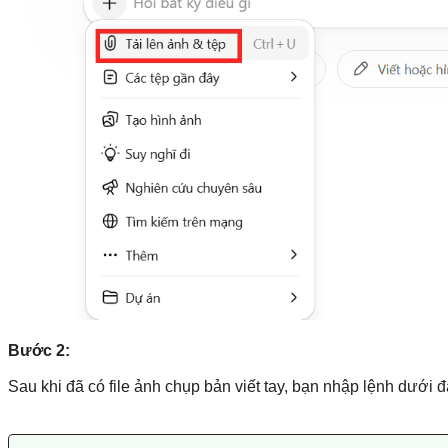
Bước 2:
Sau khi đã có file ảnh chụp bản viết tay, bạn nhập lệnh dưới đ
Phân tích bản phác thảo đính kèm. Hãy biến ý tưởng này
Quy tắc thiết kế:
