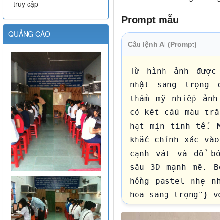
truy cập
Prompt mẫu
QUẢNG CÁO
Câu lệnh AI (Prompt)
Từ hình ảnh được 
nhật sang trọng c
thẩm mỹ nhiếp ảnh
có kết cấu màu trắ
hạt mịn tinh tế. M
khắc chính xác vào
cạnh vát và đổ bó
sâu 3D mạnh mẽ. B
hồng pastel nhẹ nh
hoa sang trọng"} v
Một em bé {“AGE”}