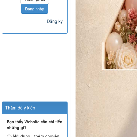
Đăng nhập
Đăng ký
Thăm dò ý kiến
Bạn thấy Website cần cải tiến
những gì?
Nội dung - thêm chuyên