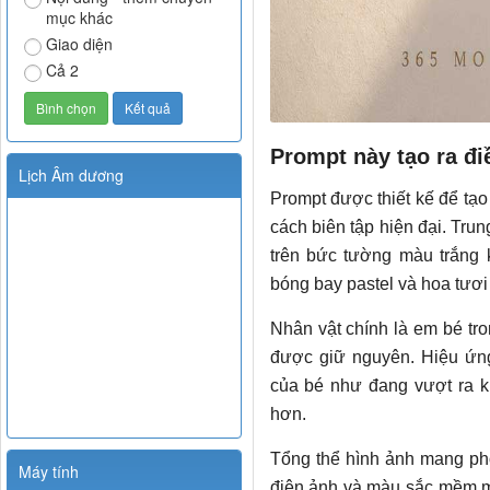
mục khác
Giao diện
Cả 2
Prompt này tạo ra đi
Lịch Âm dương
Prompt được thiết kế để tạo
cách biên tập hiện đại. Tru
trên bức tường màu trắng k
bóng bay pastel và hoa tươi
Nhân vật chính là em bé tr
được giữ nguyên. Hiệu ứn
của bé như đang vượt ra kh
hơn.
Tổng thể hình ảnh mang pho
Máy tính
điện ảnh và màu sắc mềm mạ