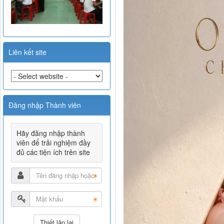
mặt được giữ nguy
quần yếm denim m
nhiên. Khuôn mặt, 
vươn ra ngoài con 
Liên kết site
3D nổi bật chân th
từ một phía, ánh 
siêu thực, ánh sán
nhiên rõ nét, kết
Đăng nhập Thành viên
tường: {"Chúc Mừng 
Bố cục biên tập s
Hãy đăng nhập thành
viên để trải nghiệm đầy
bìa tạp chí cao c
đủ các tiện ích trên site
phản mềm mại, màu
không có lỗi AI.