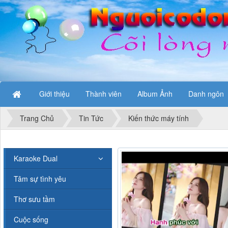
Giới thiệu
Thành viên
Album Ảnh
Danh ngôn
Trang Chủ
Tin Tức
Kiến thức máy tính
Karaoke Dual
Tâm sự tình yêu
Thơ sưu tầm
Cuộc sống