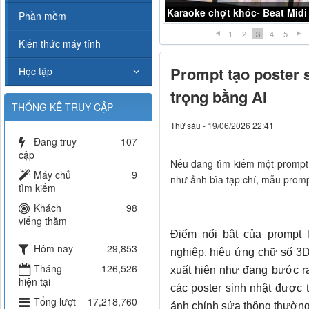
Karaoke chợt khóc- Beat Midi
Phần mềm
1
2
3
4
5
Kiến thức máy tính
Prompt tạo poster 
Học tập
trọng bằng AI
THỐNG KÊ TRUY CẬP
Thứ sáu - 19/06/2026 22:41
Đang truy
107
cập
Nếu đang tìm kiếm một prompt 
Máy chủ
9
như ảnh bìa tạp chí, mẫu promp
tìm kiếm
Khách
98
viếng thăm
Điểm nổi bật của prompt 
Hôm nay
29,853
nghiệp, hiệu ứng chữ số 3
Tháng
126,526
xuất hiện như đang bước ra
hiện tại
các poster sinh nhật được t
Tổng lượt
17,218,760
ảnh chỉnh sửa thông thường