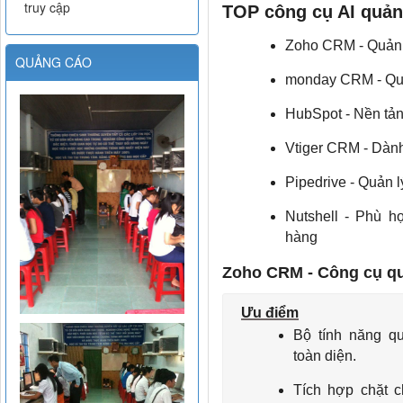
truy cập
TOP công cụ AI quản 
Zoho CRM - Quản 
QUẢNG CÁO
monday CRM - Quản
HubSpot - Nền tản
Vtiger CRM - Dàn
Pipedrive - Quản l
Nutshell - Phù 
hàng
Zoho CRM - Công cụ quả
Ưu điểm
Bộ tính năng q
toàn diện.
Tích hợp chặt c