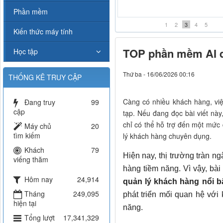
Karaoke chợt khóc- Beat Midi
Phần mềm
1
2
3
4
5
Kiến thức máy tính
TOP phần mềm AI qu
Học tập
Thứ ba - 16/06/2026 00:16
THỐNG KÊ TRUY CẬP
Càng có nhiều khách hàng, việc
Đang truy
99
cập
tạp. Nếu đang đọc bài viết này
chỉ có thể hỗ trợ đến một mức
Máy chủ
20
tìm kiếm
lý khách hàng chuyên dụng.
Khách
79
Hiện nay, thị trường tràn 
viếng thăm
hàng tiềm năng. Vì vậy, bài
Hôm nay
24,914
quản lý khách hàng nổi b
Tháng
249,095
phát triển mối quan hệ với
hiện tại
năng.
Tổng lượt
17,341,329