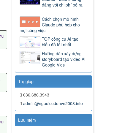
đáng với chi phí bỏ ra
Cách chọn mô hình
Claude phù hợp cho
mọi công việc
mụ
TOP công cụ AI tạo
biểu đồ tốt nhất
Hướng dẫn xây dựng
storyboard tạo video AI
Google Vids
 
Trợ giúp
036.686.3943
admin@nguoicodonvn2008.info
Lưu niệm
g 