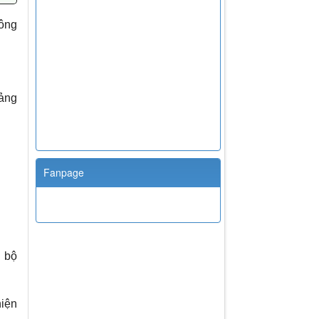
hông
bảng
Fanpage
 bộ
hiện