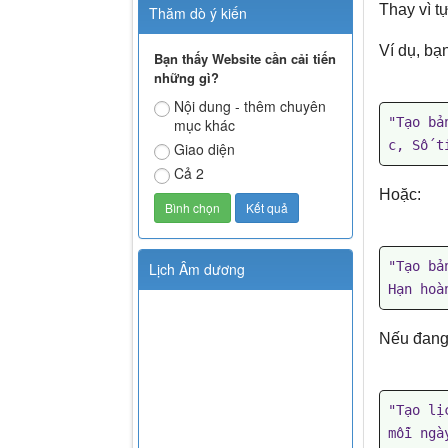
Thay vì t
Thăm dò ý kiến
Ví dụ, bạ
Bạn thấy Website cần cải tiến
những gì?
Nội dung - thêm chuyên
"Tạo bả
mục khác
c, Số t
Giao diện
Cả 2
Hoặc:
"Tạo bả
Lịch Âm dương
Hạn hoà
Nếu đang 
"Tạo lị
mỗi ngà