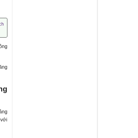
th
công
năng
ng
bảng
 với