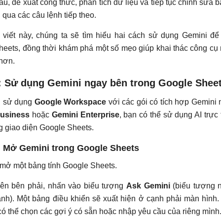
ẫu, đề xuất công thức, phân tích dữ liệu và tiếp tục chỉnh sửa 
g qua các câu lệnh tiếp theo.
 viết này, chúng ta sẽ tìm hiểu hai cách sử dụng Gemini để
eets, đồng thời khám phá một số mẹo giúp khai thác công cụ
hơn.
: Sử dụng Gemini ngay bên trong Google Shee
g sử dụng
Google Workspace
với các gói có tích hợp Gemini
usiness
hoặc
Gemini Enterprise
, bạn có thể sử dụng AI trực 
g giao diện Google Sheets.
 Mở Gemini trong Google Sheets
 mở một bảng tính Google Sheets.
trên bên phải, nhấn vào biểu tượng
Ask Gemini
(biểu tượng 
ánh). Một bảng điều khiển sẽ xuất hiện ở cạnh phải màn hình.
có thể chọn các gợi ý có sẵn hoặc nhập yêu cầu của riêng mình