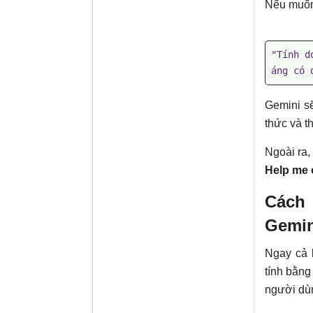
Nếu muốn 
"Tính d
áng có 
Gemini sẽ
thức và t
Ngoài ra
Help me 
Cách
Gemin
Ngay cả 
tính bằn
người dùn