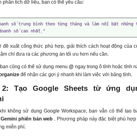
phân tích dữ liệu, bạn có thể yêu cầu:
oanh số trung bình theo từng tháng và làm nổi bật những 
doanh số cao nhất."
 đề xuất công thức phù hợp, giải thích cách hoạt động của 
hậm chí đưa ra các phương án tối ưu hơn nếu cần.
, bạn cũng có thể sử dụng menu
@
ngay trong ô tính hoặc tính 
organize
để nhận các gợi ý nhanh khi làm việc với bảng tính.
 2: Tạo Google Sheets từ ứng dụ
i
khi không sử dụng Google Workspace, bạn vẫn có thể tạo 
g
Gemini phiên bản web
. Phương pháp này đặc biệt phù hợp
g miễn phí.