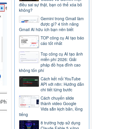
điều sai sự thật, bạn có thể xóa bỏ
không?
Gemini trong Gmail làm
được gì? 4 tính năng
Gmail AI hữu ích bạn nên biết
TOP công cụ AI tạo báo
cáo tốt nhất
Top công cụ AI tạo ảnh
miễn phí 2026: Giải
pháp đồ họa đỉnh cao
không tốn phí
Cách kết nối YouTube
API với n8n: Hướng dẫn
chi tiết từng bước
Cách chuyển slide
ệ
Phần mềm
thành video Google
Vids sẵn kịch bản, lồng
tiếng
8 trường hợp sử dụng
Claude Fable 5 xứng