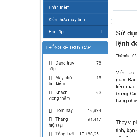
Karaoke ch
Phần mềm
Kiến thức máy tính
Sử dụn
Học tập
lệnh đ
THỐNG KÊ TRUY CẬP
Thứ sáu - 03
Đang truy
78
cập
Việc tạo
Máy chủ
16
gian. Bạn
tìm kiếm
liệu mẫu
Khách
62
trong Go
viếng thăm
bằng nhữn
Hôm nay
16,894
Tháng
94,417
Thay vì p
hiện tại
tính, bạn
Tổng lượt
17,186,651