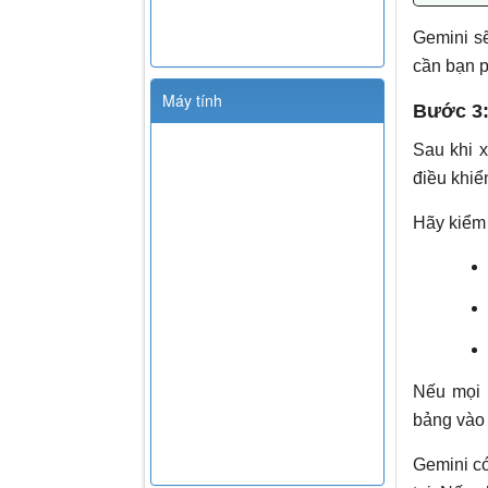
Gemini s
cần bạn p
Máy tính
Bước 3:
Sau khi x
điều khiể
Hãy kiểm t
Nếu mọi 
bảng vào
Gemini có