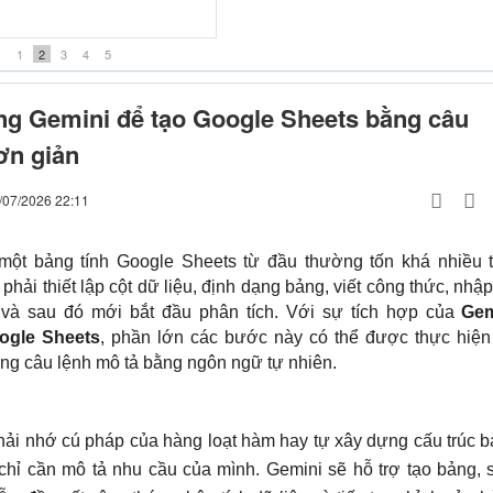
ợt khóc- Beat Midi
1
2
3
4
5
g Gemini để tạo Google Sheets bằng câu
ơn giản
/07/2026 22:11
 một bảng tính Google Sheets từ đầu thường tốn khá nhiều 
 phải thiết lập cột dữ liệu, định dạng bảng, viết công thức, nhậ
 và sau đó mới bắt đầu phân tích. Với sự tích hợp của
Gem
ogle Sheets
, phần lớn các bước này có thể được thực hiện
g câu lệnh mô tả bằng ngôn ngữ tự nhiên.
hải nhớ cú pháp của hàng loạt hàm hay tự xây dựng cấu trúc 
 chỉ cần mô tả nhu cầu của mình. Gemini sẽ hỗ trợ tạo bảng, 