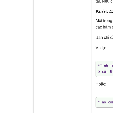
tại. Nếu c
Bước 4:
Một trong
các hàm p
Bạn chỉ c
Ví dụ:
"Tính t
ở cột B
Hoặc:
"Tạo cô