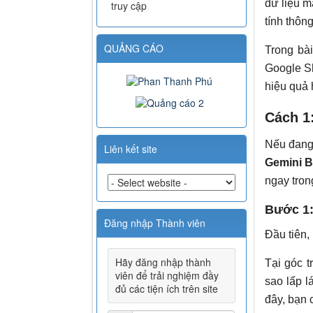
dữ liệu m
truy cập
tính thôn
QUẢNG CÁO
Trong bài
Google Sh
hiệu quả 
Cách 1
Nếu đan
Liên kết site
Gemini B
ngay tron
Bước 1:
Đăng nhập Thành viên
Đầu tiên,
Hãy đăng nhập thành
Tại góc 
viên để trải nghiệm đầy
sao lấp l
đủ các tiện ích trên site
đây, bạn 