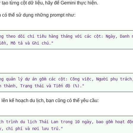
ự tạo từng cột dữ liệu, hãy để Gemini thực hiện.
n có thể sử dụng những prompt như:
ng theo dõi chi tiêu hàng tháng với các cột: Ngày, Danh 
iền, Mô tả và Ghi chú."
ng quản lý dự án gồm các cột: Công việc, Người phụ trách,
n thành, Trạng thái và Tiến độ (%)."
lên kế hoạch du lịch, bạn cũng có thể yêu cầu:
ch trình du lịch Thái Lan trong 10 ngày, bao gồm hoạt độn
y, chi phí và nơi lưu trú."