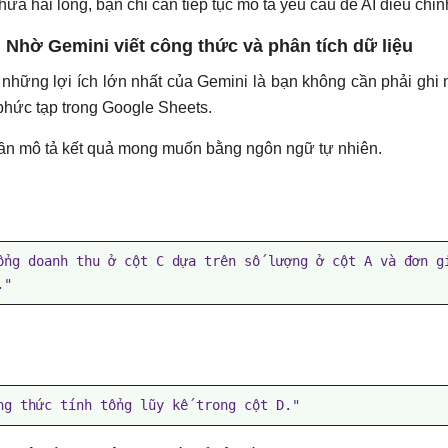
hưa hài lòng, bạn chỉ cần tiếp tục mô tả yêu cầu để AI điều chỉn
 Nhờ Gemini viết công thức và phân tích dữ liệu
 những lợi ích lớn nhất của Gemini là bạn không cần phải ghi
hức tạp trong Google Sheets.
ần mô tả kết quả mong muốn bằng ngôn ngữ tự nhiên.
ổng doanh thu ở cột C dựa trên số lượng ở cột A và đơn gi
."
ng thức tính tổng lũy kế trong cột D."