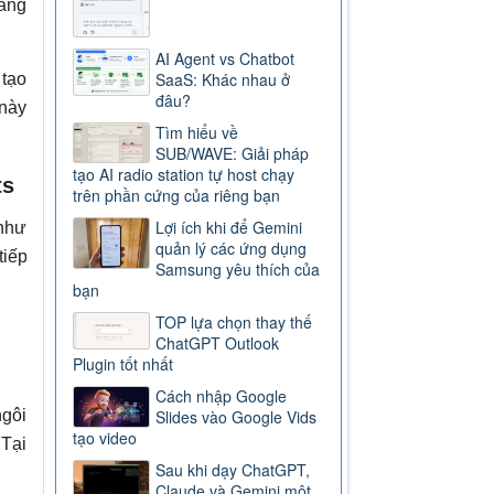
bảng
AI Agent vs Chatbot
SaaS: Khác nhau ở
 tạo
đâu?
 này
Tìm hiểu về
SUB/WAVE: Giải pháp
tạo AI radio station tự host chạy
ts
trên phần cứng của riêng bạn
Lợi ích khi để Gemini
 như
quản lý các ứng dụng
tiếp
Samsung yêu thích của
bạn
TOP lựa chọn thay thế
ChatGPT Outlook
Plugin tốt nhất
Cách nhập Google
Slides vào Google Vids
ngôi
tạo video
 Tại
Sau khi dạy ChatGPT,
.
Claude và Gemini một