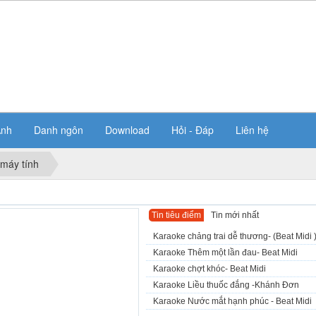
Ảnh
Danh ngôn
Download
Hỏi - Đáp
Liên hệ
 máy tính
Tin tiêu điểm
Tin mới nhất
Karaoke chảng trai dễ thương- (Beat Midi 
Karaoke Thêm một lần đau- Beat Midi
Karaoke chợt khóc- Beat Midi
Karaoke Liều thuốc đắng -Khánh Đơn
Karaoke Nước mắt hạnh phúc - Beat Midi