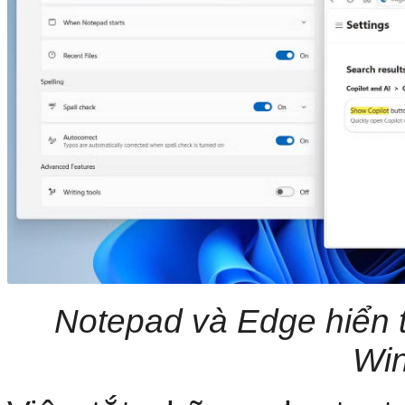
Notepad và Edge hiển t
Wi
Việc tắt những shortcu
ngăn Windows hiển thị c