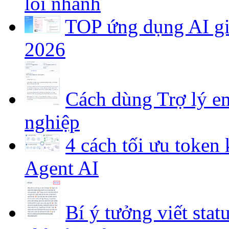
2026
Cách dùng Trợ lý em
nghiệp
4 cách tối ưu token
Agent AI
Bí ý tưởng viết stat
chỉ vài giây
Hướng dẫn lấy prom