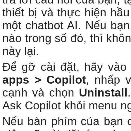
một chatbot AI. Nếu bạ
nào trong số đó, thì khô
này lại.
Để gỡ cài đặt, hãy và
apps > Copilot
, nhấp 
cạnh và chọn
Uninstall
Ask Copilot khỏi menu n
Nếu bàn phím của bạn c
việc gỡ cài đặt ứng dụn
vô dụng. May mắn thay,