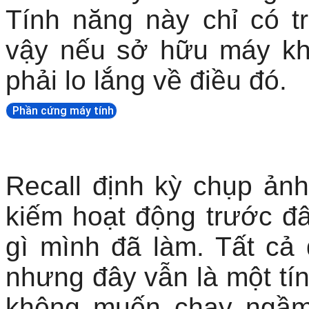
phải lo lắng về điều đó.
Phần cứng máy tính
Recall định kỳ chụp ản
kiếm hoạt động trước đ
gì mình đã làm. Tất cả 
nhưng đây vẫn là một tí
không muốn chạy ngầm
hợp tương tự, hãy vào
S