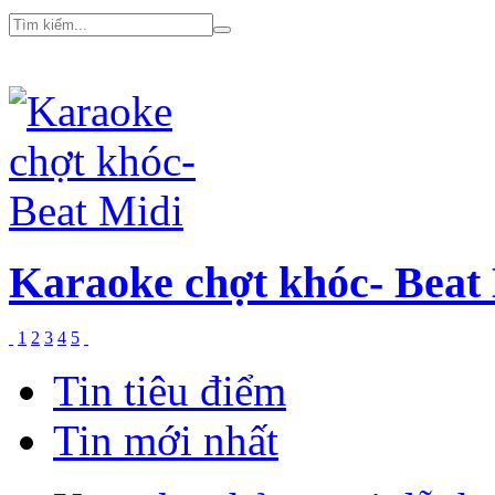
Karaoke Liều thuốc đắn
1
2
3
4
5
Tin tiêu điểm
Tin mới nhất
Karaoke chảng trai dễ th
Karaoke Thêm một lần đ