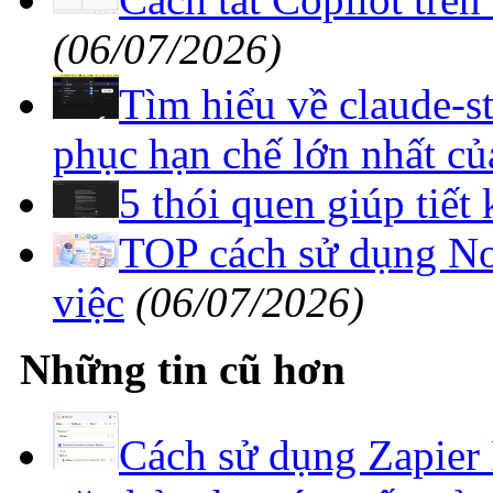
Tìm hiểu về claude-s
phục hạn chế lớn nhất c
5 thói quen giúp tiết
TOP cách sử dụng Not
việc
(06/07/2026)
Những tin cũ hơn
Cách sử dụng Zapier 
văn bản theo ý muốn của
TOP công cụ AI tăng 