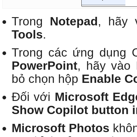
Tools
.
Trong các ứng dụng 
PowerPoint
, hãy vào
bỏ chọn hộp
Enable Co
Đối với
Microsoft Edg
Show Copilot button i
Microsoft Photos
khôn
cụ chỉnh sửa AI. Nhưn
nó và nhấp vào
Get 