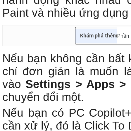
Khám phá thêm
Phần
Nếu bạn không cần bất k
chỉ đơn giản là muốn 
vào
Settings > Apps >
chuyển đổi một.
Nếu bạn có PC Copilot+
cần xử lý, đó là Click To
hành động được hỗ trợ b
hình ảnh hoặc văn bản t