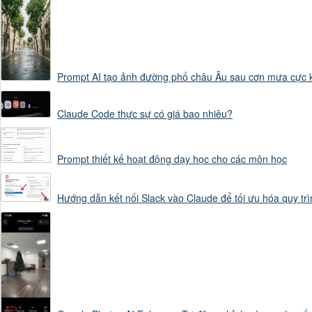
khuôn mặt

Prompt AI tạo ảnh đường phố châu Âu sau cơn mưa cực 
kiểu tóc

Claude Code thực sự có giá bao nhiêu?
màu tóc

Prompt thiết kế hoạt động dạy học cho các môn học
Hướng dẫn kết nối Slack vào Claude để tối ưu hóa quy trì
màu da

trang phục

vóc dáng
