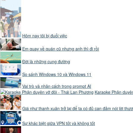
Có các mũi tên mà
quá trình bay hơi.

Hôm nay tôi bị đuổi việc
Em quay về quán cũ nhưng anh thì đi rồi
Đời là những cung đường
Cô giáo chỉ tay vào
So sánh Windows 10 và Windows 11
Vai trò và nhân cách trong prompt AI
Karaoke Phận duyên
Bong bóng hội thoại
Giá như thanh xuân trở lại để ta có đủ can đảm nói lời thư
Sự khác biệt giữa VPN tốt và không tốt