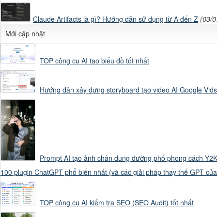
Claude Artifacts là gì? Hướng dẫn sử dụng từ A đến Z
(03/0
Mới cập nhật
Chỉ có:

TOP công cụ AI tạo biểu đồ tốt nhất
Hướng dẫn xây dựng storyboard tạo video AI Google Vids
01 cô giáo

04 học sinh

Prompt AI tạo ảnh chân dung đường phố phong cách Y2K 
100 plugin ChatGPT phổ biến nhất (và các giải pháp thay thế GPT củ
BẮT BUỘC giữ nguyên
TOP công cụ AI kiểm tra SEO (SEO Audit) tốt nhất