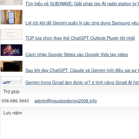
Tìm hiểu về SUB/WAVE: Giải pháp tạo AI radio station tự
Nhân vật phải có t
Lợi ích khi để Gemini quản lý các ứng dụng Samsung yêu
hiện trong một bộ p
TOP lựa chọn thay thế ChatGPT Outlook Plugin tốt nhất
PHONG CÁCH HÌNH ẢNH
Cách nhập Google Slides vào Google Vids tạo video
Sau khi dạy ChatGPT, Claude và Gemini một điều sai sự 
Disney Pixar 3D ani
Gemini trong Gmail làm được gì? 4 tính năng Gmail AI hữ
Trợ giúp
036.686.3943
admin@nguoicodonvn2008.info
Lưu niệm
Highly detailed
