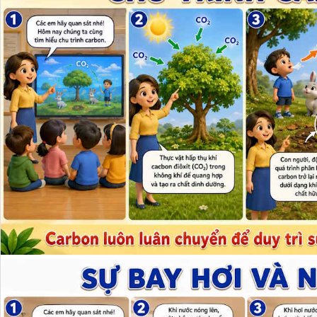
SỰ BAY HƠI VÀ NGƯNG
Mục tiêu bài học:

Giúp học sinh hiểu
chuyển từ thể lỏng 