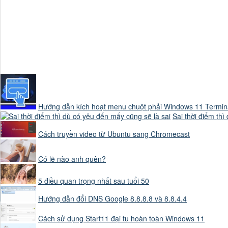
bốc lên tự nhiên.

Hơi nước phải giống
Hướng dẫn kích hoạt menu chuột phải Windows 11 Termin
Sai thời điểm thì
Cách truyền video từ Ubuntu sang Chromecast
Có lẽ nào anh quên?
Tuyệt đối không giố
5 điều quan trọng nhất sau tuổi 50
Hướng dẫn đổi DNS Google 8.8.8.8 và 8.8.4.4
Cách sử dụng Start11 đại tu hoàn toàn Windows 11