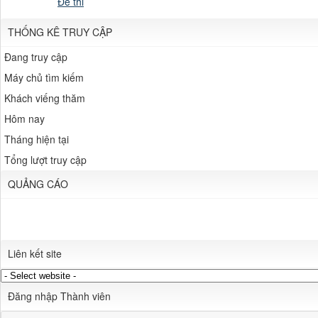
Đề thi
Modern elementary s
THỐNG KÊ TRUY CẬP
Đang truy cập
Máy chủ tìm kiếm
Khách viếng thăm
Hôm nay
Soft global illumin
Tháng hiện tại
Tổng lượt truy cập
QUẢNG CÁO
Professional movie 
Liên kết site
Đăng nhập Thành viên