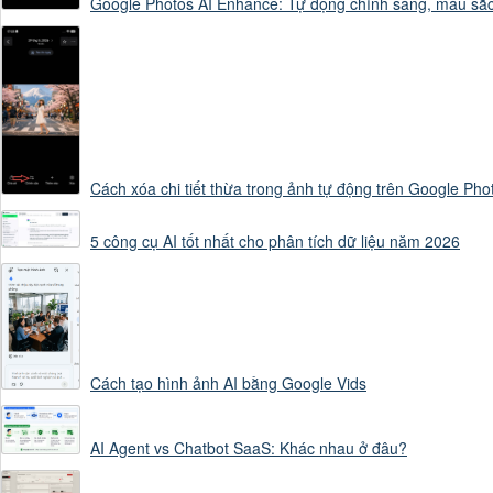
Google Photos AI Enhance: Tự động chỉnh sáng, màu sắ
chiều cao

tỷ lệ cơ thể

Cách xóa chi tiết thừa trong ảnh tự động trên Google Pho
phong cách hoạt hìn
5 công cụ AI tốt nhất cho phân tích dữ liệu năm 2026
phụ kiện

Không được thay đổi
Cách tạo hình ảnh AI bằng Google Vids
AI Agent vs Chatbot SaaS: Khác nhau ở đâu?