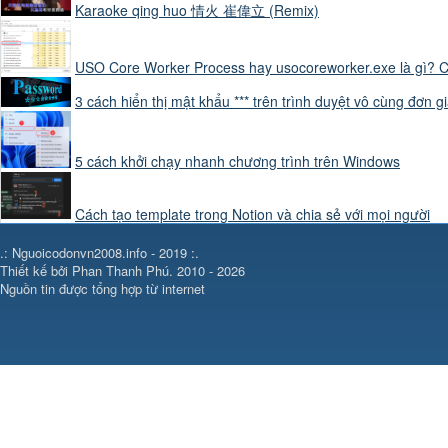
Karaoke qing huo 情火 崔偉立 (Remix)
"Khi nước nóng l
USO Core Worker Process hay usocoreworker.exe là gì? C
3 cách hiển thị mật khẩu *** trên trình duyệt vô cùng đơn g
thành hơi nước và 
5 cách khởi chạy nhanh chương trình trên Windows
là sự bay hơi."

Cách tạo template trong Notion và chia sẻ với mọi người
.: Nguoicodonvn2008.info - 2019 :.
KHUNG 3

Thiết kế bởi Phan Thanh Phú. 2010 - 2026
Nguồn tin được tổng hợp từ internet
Camera trung cảnh.
