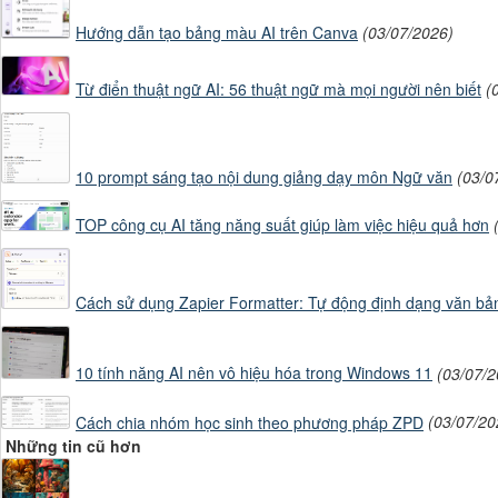
đánh số lớn rõ ràng
Hướng dẫn tạo bảng màu AI trên Canva
(03/07/2026)
Từ điển thuật ngữ AI: 56 thuật ngữ mà mọi người nên biết
(
KHÔNG hiển thị chữ 
10 prompt sáng tạo nội dung giảng dạy môn Ngữ văn
(03/0
phía trên chỉ có ti
TOP công cụ AI tăng năng suất giúp làm việc hiệu quả hơn
SỰ BAY HƠI VÀ NGƯNG
Cách sử dụng Zapier Formatter: Tự động định dạng văn bả
10 tính năng AI nên vô hiệu hóa trong Windows 11
(03/07/2
phía dưới có khẩu h
Cách chia nhóm học sinh theo phương pháp ZPD
(03/07/20
Những tin cũ hơn