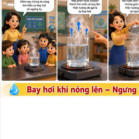
Hiểu hơi nước gặp 
giọt nước (ngưng tụ
Nhận biết hai hiện 
BỐ CỤC TỔNG THỂ

Thiết kế theo dạng
nghiệp, gồm 04 khu