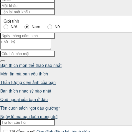
Giới tính
N/A
Nam
Nữ
Cô giáo đứng cạnh 
nóng đặt trên bàn t
Bạn thích môn thể thao nào nhất
Món ăn mà bạn yêu thích
Thần tượng điện ảnh của bạn
Bạn thích nhạc sỹ nào nhất
Bốn học sinh đứng
Quê ngoại của bạn ở đâu
Tên cuốn sách "gối đầu giường"
Ngày lễ mà bạn luôn mong đợi
sát.

Tôi đồng ý với
Quy định đăng ký thành viên