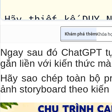
Hãy thiết kế DUY N
dục theo phong cá
Khám phá thêm
Khóa họ
Ngay sau đó ChatGPT tự
chất lượng 4K, dùn
gắn liền với kiến thức mà
Khoa học tự nhiên c
Hãy sao chép toàn bộ pr
ảnh storyboard theo kiến
Chủ đề
