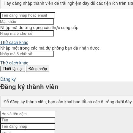
Expressive facial a
Hãy đăng nhập thành viên để trải nghiệm đầy đủ các tiện ích trên sit
Nhập mã do ứng dụng xác thực cung cấp
Thử cách khác
High visual clarity
Nhập một trong các mã dự phòng bạn đã nhận được.
Thử cách khác
Đăng nhập
Đăng ký
Đăng ký thành viên
Child-friendly

Để đăng ký thành viên, bạn cần khai báo tất cả các ô trống dưới đây
KHUNG 1

Camera góc rộng.
