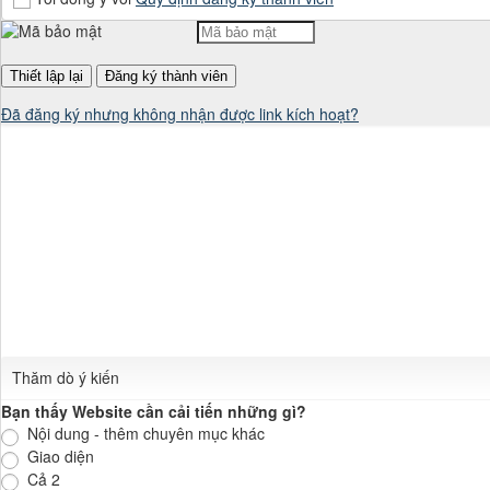
Không khí vui vẻ.

Đã đăng ký nhưng không nhận được link kích hoạt?
Cô giáo mỉm cười.

Thăm dò ý kiến
Trong bong bóng hội
Bạn thấy Website cần cải tiến những gì?
Nội dung - thêm chuyên mục khác
Giao diện
Cả 2