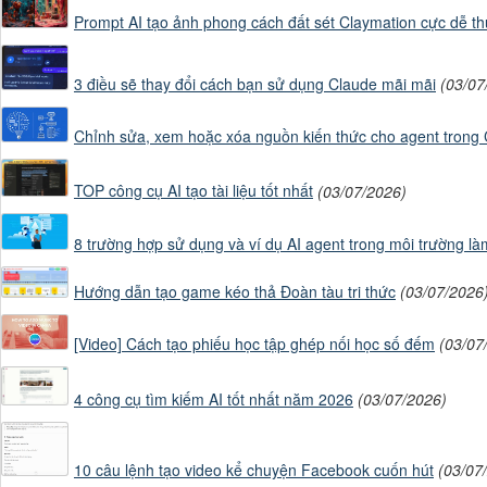
Bay hơi khi nóng lê
Prompt AI tạo ảnh phong cách đất sét Claymation cực dễ t
3 điều sẽ thay đổi cách bạn sử dụng Claude mãi mãi
(03/07
Chỉnh sửa, xem hoặc xóa nguồn kiến ​​thức cho agent trong 
Bố cục sạch sẽ, dễ
TOP công cụ AI tạo tài liệu tốt nhất
(03/07/2026)
trên lớp học.

8 trường hợp sử dụng và ví dụ AI agent trong môi trường là
Hướng dẫn tạo game kéo thả Đoàn tàu tri thức
(03/07/2026
NHÂN VẬT (BẮT BUỘC 
[Video] Cách tạo phiếu học tập ghép nối học số đếm
(03/07
Toàn bộ 4 khung p
4 công cụ tìm kiếm AI tốt nhất năm 2026
(03/07/2026)
nhóm nhân vật.

10 câu lệnh tạo video kể chuyện Facebook cuốn hút
(03/07