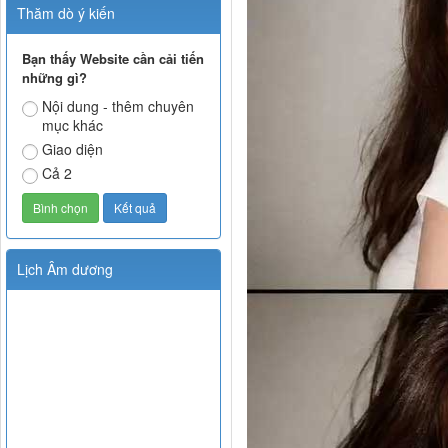
Thăm dò ý kiến
Bạn thấy Website cần cải tiến
những gì?
Nội dung - thêm chuyên
mục khác
Giao diện
Cả 2
Lịch Âm dương