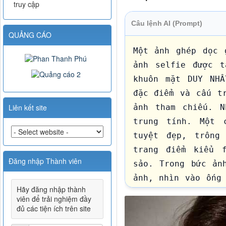
truy cập
Câu lệnh AI (Prompt)
QUẢNG CÁO
Một ảnh ghép dọc 
ảnh selfie được t
khuôn mặt DUY NHẤ
đặc điểm và cấu tr
Liên kết site
ảnh tham chiếu. N
trung tính. Một 
tuyệt đẹp, trông 
trang điểm kiểu f
Đăng nhập Thành viên
sảo. Trong bức ản
ảnh, nhìn vào ống 
Hãy đăng nhập thành
thứ hai, cô ấy qua
viên để trải nghiệm đầy
cách quyến rũ về 
đủ các tiện ích trên site
khuôn mặt nhưng kh