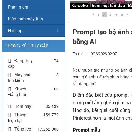
Karaoke chợt khóc- Beat Midi
Phần mềm
1
2
3
4
5
Kiến thức máy tính
Prompt tạo bộ ảnh 
Học tập
bằng AI
THỐNG KÊ TRUY CẬP
Thứ sáu - 19/06/2026 02:07
Đang truy
74
cập
Nếu muốn tạo những bộ ảnh ch
Máy chủ
8
cảm giác như được chụp bằng s
tìm kiếm
rất đáng thử.
Khách
66
viếng thăm
Điểm đặc biệt của prompt 
dựng một ảnh ghép gồm ba 
Hôm nay
35,139
Nhờ đó, kết quả cuối cùng 
Tháng
159,772
Pinterest hơn là một ảnh ch
hiện tại
Tổng lượt
17,252,006
Prompt mẫu