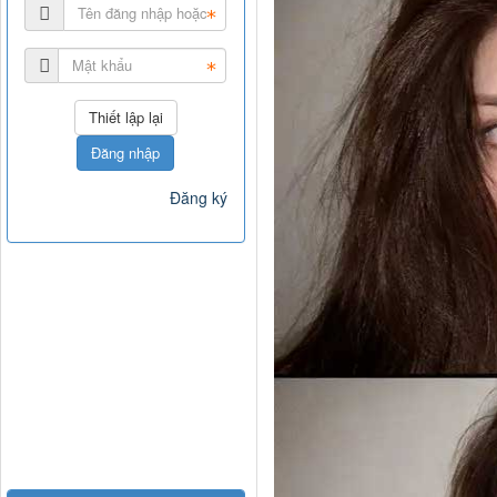
ba, cô ấy nhìn rấ
bên che đi mắt tr
phía trước. Cận c
giản, {"vintage d
khí quyến rũ. Ảnh
Đăng nhập
Đăng ký