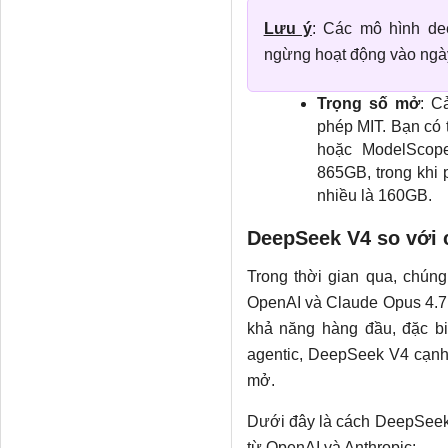
Lưu ý
: Các mô hình de
ngừng hoạt động vào ngà
Trọng số mở
: C
phép MIT. Bạn có t
hoặc ModelScope
865GB, trong khi
nhiều là 160GB.
DeepSeek V4 so với c
Trong thời gian qua, chúng
OpenAI và Claude Opus 4.7 
khả năng hàng đầu, đặc biệ
agentic, DeepSeek V4 cạnh 
mở.
Dưới đây là cách DeepSeek
từ OpenAI và Anthropic: