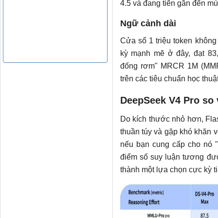
4.5 và đang tiến gần đến mứ
Ngữ cảnh dài
Cửa sổ 1 triệu token không
kỳ mạnh mẽ ở đây, đạt 83,5
đống rơm" MRCR 1M (MMR).
trên các tiêu chuẩn học thuậ
DeepSeek V4 Pro so 
Do kích thước nhỏ hơn, Flas
thuần túy và gặp khó khăn v
nếu bạn cung cấp cho nó "
điểm số suy luận tương đươ
thành một lựa chọn cực kỳ ti