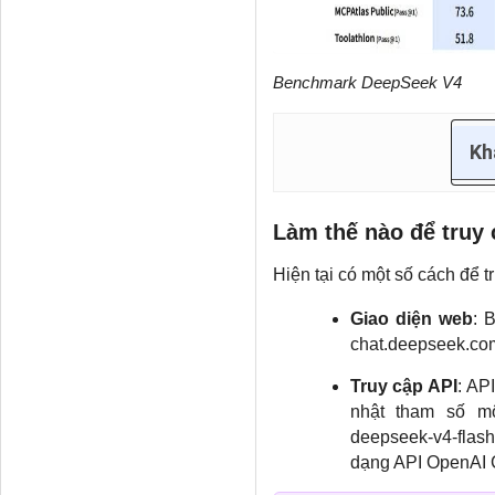
Benchmark DeepSeek V4
Kh
Làm thế nào để truy
Hiện tại có một số cách để 
Giao diện web
: 
chat.deepseek.com
Truy cập API
: AP
nhật tham số mô
deepseek-v4-flash
dạng API OpenAI C