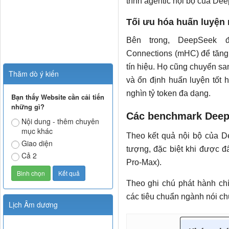
trình agentic nội bộ của De
Tối ưu hóa huấn luyện
Bên trong, DeepSeek đã
Connections (mHC) để tăng 
tín hiệu. Họ cũng chuyển s
Thăm dò ý kiến
và ổn định huấn luyện tốt 
nghìn tỷ token đa dạng.
Bạn thấy Website cần cải tiến
những gì?
Các benchmark Deep
Nội dung - thêm chuyên
mục khác
Theo kết quả nội bộ của 
Giao diện
tượng, đặc biệt khi được đ
Cả 2
Pro-Max).
Theo ghi chú phát hành chí
các tiêu chuẩn ngành nói ch
Lịch Âm dương