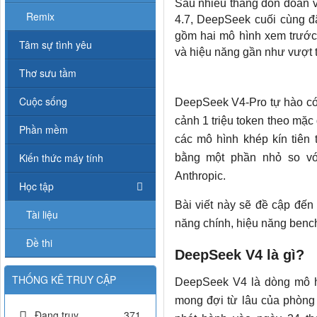
Sau nhiều tháng đồn đoán v
Remix
4.7, DeepSeek cuối cùng 
gồm hai mô hình xem trướ
Tâm sự tình yêu
và hiệu năng gần như vượt t
Thơ sưu tầm
Cuộc sống
DeepSeek V4-Pro tự hào có 
cảnh 1 triệu token theo mặ
Phần mềm
các mô hình khép kín tiên t
Kiến thức máy tính
bằng một phần nhỏ so vớ
Anthropic.
Học tập
Bài viết này sẽ đề cập đến
Tài liệu
năng chính, hiệu năng bench
Đề thi
DeepSeek V4 là gì?
THỐNG KÊ TRUY CẬP
DeepSeek V4 là dòng mô h
mong đợi từ lâu của phòng
Đang truy
371