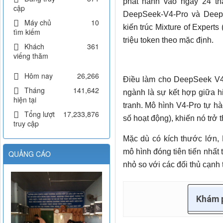
phát hành vào ngày 24 th
cập
DeepSeek-V4-Pro và Deep
Máy chủ
10
kiến ​​trúc Mixture of Expe
tìm kiếm
triệu token theo mặc định.
Khách
361
viếng thăm
Hôm nay
26,266
Điều làm cho DeepSeek V4 
Tháng
141,642
ngành là sự kết hợp giữa h
hiện tại
tranh. Mô hình V4-Pro tự hà
Tổng lượt
17,233,876
số hoạt động), khiến nó trở
truy cập
Mặc dù có kích thước lớn,
mô hình đóng tiên tiến nhất 
QUẢNG CÁO
nhỏ so với các đối thủ cạnh
Khám 