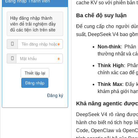
Đăng nhập Thành viên
cache KV so với phiên bản 
Ba chế độ suy luận
Hãy đăng nhập thành
viên để trải nghiệm đầy
Để cung cấp cho người dùng
đủ các tiện ích trên site
suất, DeepSeek V4 bao gồm 
Non-think
: Phản
thường nhật và các
Think High
: Phâ
chính xác cao để g
Đăng nhập
Think Max
: Đẩy 
khám phá giới hạn
Đăng ký
Khả năng agentic được
DeepSeek V4 rõ ràng được t
hành cho biết nó tích hợp 
Code, OpenClaw và OpenCod