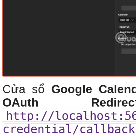
Cửa sổ
Google Calen
OAuth Redir
http://localhost:5
credential/callback