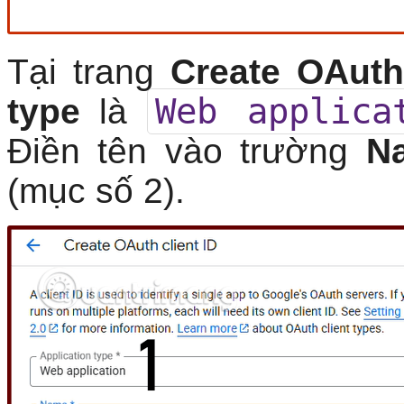
Tại trang
Create OAuth 
Web applica
type
là
Điền tên vào trường
N
(mục số 2).