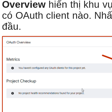
Overview
hiển thị khu v
có OAuth client nào. Nh
đầu.