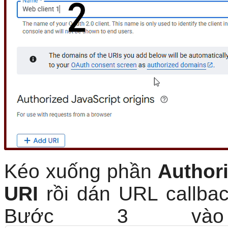
Kéo xuống phần
Authori
URI
rồi dán URL callba
Bước 3 vào