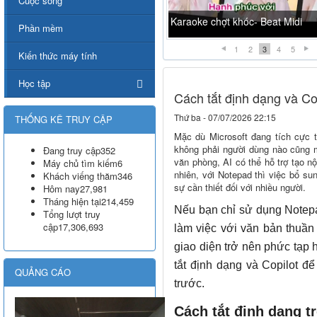
Cuộc sống
Karaoke chợt khóc- Beat Midi
Phần mềm
1
2
3
4
5
Kiến thức máy tính
Học tập
Cách tắt định dạng và Co
Thứ ba - 07/07/2026 22:15
THỐNG KÊ TRUY CẬP
Mặc dù Microsoft đang tích cực 
không phải người dùng nào cũng 
Đang truy cập
352
văn phòng, AI có thể hỗ trợ tạo n
Máy chủ tìm kiếm
6
nhiên, với Notepad thì việc bổ su
Khách viếng thăm
346
sự cần thiết đối với nhiều người.
Hôm nay
27,981
Tháng hiện tại
214,459
Nếu bạn chỉ sử dụng Notep
Tổng lượt truy
cập
17,306,693
làm việc với văn bản thuần 
giao diện trở nên phức tạp 
tắt định dạng và Copilot đ
QUẢNG CÁO
trước.
Cách tắt định dạng t