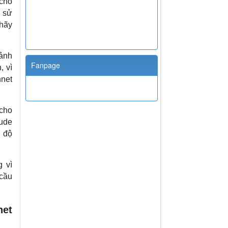
cho
g sử
 hãy
cảnh
Fanpage
, vì
nnet
 cho
aude
i độ
g vì
 cầu
net