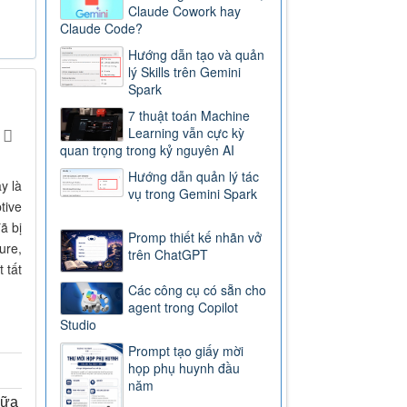
Claude Cowork hay
Claude Code?
Hướng dẫn tạo và quản
lý Skills trên Gemini
Spark
7 thuật toán Machine
Learning vẫn cực kỳ
quan trọng trong kỷ nguyên AI
Hướng dẫn quản lý tác
y là
vụ trong Gemini Spark
tive
ã bị
Promp thiết kế nhãn vở
ure,
trên ChatGPT
 tất
Các công cụ có sẵn cho
agent trong Copilot
Studio
Prompt tạo giấy mời
họp phụ huynh đầu
năm
ữa tốc độ và trí thông minh