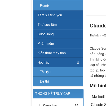
Karaoke Th
Remix
Tâm sự tình yêu
Claude
Thơ sưu tầm
Cuộc sống
Thứ năm - 0
Phần mềm
Claude Son
Kiến thức máy tính
bản nâng c
Thinking đ
Học tập
loại bỏ tr
top_p, top_
Tài liệu
cả những đ
Đề thi
Mô hìn
THỐNG KÊ TRUY CẬP
Mô hình
Claude S
Đang truy
95