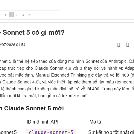
êm một lần đau- Beat Midi
1
2
3
4
5
 Sonnet 5 có gì mới?
2/07/2026 01:54
net 5 là thế hệ tiếp theo của dòng mô hình Sonnet của Anthropic. Đâ
ấp trực tiếp cho Claude Sonnet 4.6 với 3 thay đổi về hành vi: Adap
ược bật mặc định, Manual Extended Thinking giờ đây trả về lỗi 400 (đ
ên Claude Sonnet 4.6), và việc thiết lập các tham số lấy mẫu (temperat
k) thành các giá trị không mặc định sẽ trả về lỗi 400. Trang này tóm tắt
iểm mới khi ra mắt, bao gồm cả tokenizer mới.
h Claude Sonnet 5 mới
ID mô hình API
Mô tả
claude-sonnet-5
onnet 5
Sự kết hợp tốt nhất gi