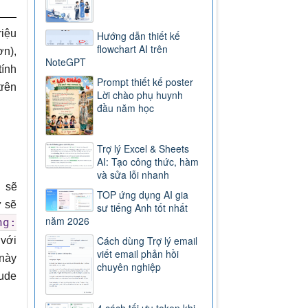
riệu
Hướng dẫn thiết kế
flowchart AI trên
ơn),
NoteGPT
tính
Prompt thiết kế poster
trên
Lời chào phụ huynh
đầu năm học
Trợ lý Excel & Sheets
AI: Tạo công thức, hàm
và sửa lỗi nhanh
sẽ
TOP ứng dụng AI gia
ự sẽ
sư tiếng Anh tốt nhất
năm 2026
ng:
Cách dùng Trợ lý email
 với
viết email phản hồi
 này
chuyên nghiệp
aude
4 cách tối ưu token khi