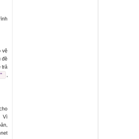
rình
o vệ
ủ đề
 trả
"
,
 cho
. Vì
bản,
nnet