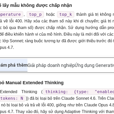
 lấy mẫu không được chấp nhận
mperature
top_p
top_k
,
hoặc
thành giá trị không
rả về lỗi 400. Hãy xóa các tham số này khi di chuyển; giá trị
ặc bỏ qua tham số) được chấp nhận. Sử dụng hướng dẫn pr
để điều khiển hành vi của mô hình. Điều này là mới đối với cá
c lớp Sonnet; ràng buộc tương tự đã được giới thiệu trước đó 
pus 4.7.
hám phá thêm
Giải pháp doanh nghiệp
Ứng dụng Generati
 bỏ Manual Extended Thinking
thinking: {type: "enable
Extended Thinking (
_tokens: N
}) đã bị loại bỏ trên Claude Sonnet 4.6. Trên Cl
 nó bị loại bỏ và trả về lỗi 400, giống như trên Claude Opus 4.
us 4.7. Thay vào đó, hãy sử dụng Adaptive Thinking với tha