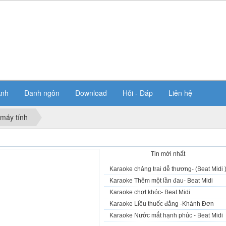
Ảnh
Danh ngôn
Download
Hỏi - Đáp
Liên hệ
 máy tính
Tin tiêu điểm
Tin mới nhất
Karaoke chảng trai dễ thương- (Beat Midi 
Karaoke Thêm một lần đau- Beat Midi
Karaoke chợt khóc- Beat Midi
Karaoke Liều thuốc đắng -Khánh Đơn
Karaoke Nước mắt hạnh phúc - Beat Midi