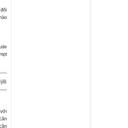
 đổi
 nào
aude
ompt
lý
Bảo mật website
 với
 cần
cần