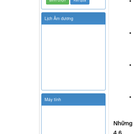
Lịch Âm dương
Máy tính
Những 
4.6