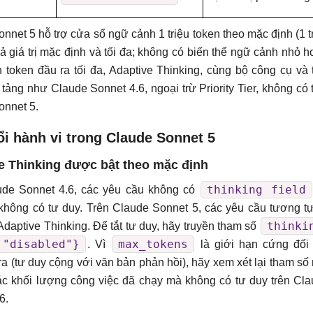
nnet 5 hỗ trợ cửa sổ ngữ cảnh 1 triệu token theo mặc định (1 t
cả giá trị mặc định và tối đa; không có biến thể ngữ cảnh nhỏ h
 token đầu ra tối đa, Adaptive Thinking, cùng bộ công cụ và 
tảng như Claude Sonnet 4.6, ngoại trừ Priority Tier, không có 
onnet 5.
ổi hành vi trong Claude Sonnet 5
e Thinking được bật theo mặc định
thinking field
ude Sonnet 4.6, các yêu cầu không có
không có tư duy. Trên Claude Sonnet 5, các yêu cầu tương t
thinki
Adaptive Thinking. Để tắt tư duy, hãy truyền tham số
 "disabled"}
max_tokens
. Vì
là giới hạn cứng đối
ra (tư duy cộng với văn bản phản hồi), hãy xem xét lại tham số
ác khối lượng công việc đã chạy mà không có tư duy trên Cl
6.