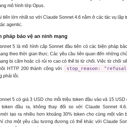
ang mô hình lớp Opus.
 tiến lớn nhất so với Claude Sonnet 4.6 nằm ở các tác vụ lập t
tác agentic.
n pháp bảo vệ an ninh mạng
onnet 5 là mô hình cấp Sonnet đầu tiên có các biện pháp bả
ạng theo thời gian thực. Các yêu cầu liên quan đến những ch
ạng bị cấm hoặc có rủi ro cao có thể bị từ chối. Việc từ chối sẽ
stop_reason: "refusal
hồi HTTP 200 thành công với
 phải lỗi.
onnet 5 có giá 3 USD cho mỗi triệu token đầu vào và 15 USD
u token đầu ra, không thay đổi so với Claude Sonnet 4.6
r mới tạo ra nhiều hơn khoảng 30% token cho cùng một văn 
phí cho một yêu cầu tương đương có thể khác với Claude So