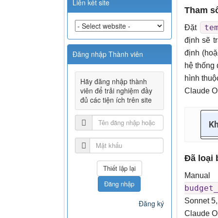
Liên kết site
Tham số
te
Đặt
định sẽ t
định (ho
Đăng nhập Thành viên
hệ thống 
hình thuộ
Hãy đăng nhập thành
viên để trải nghiệm đầy
Claude O
đủ các tiện ích trên site
K
Đã loại
Manual 
Đăng nhập
budget
Sonnet 5,
Đăng ký
Claude Op