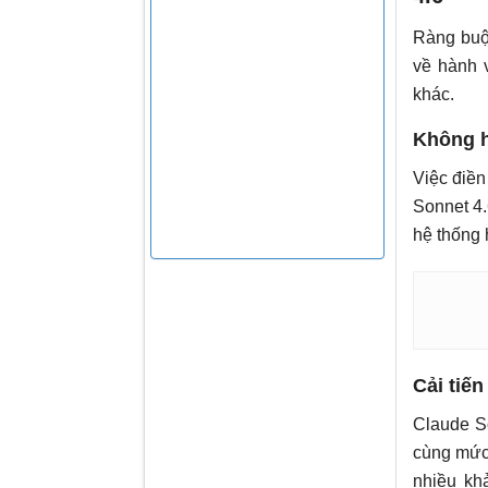
Ràng buộc
về hành 
khác.
Không h
Việc điền
Sonnet 4.
hệ thống
Cải tiế
Claude S
cùng mức 
nhiều kh