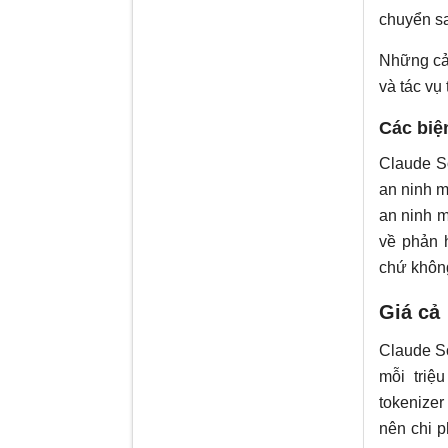
chuyển s
Những cải
và tác vụ 
Các biệ
Claude S
an ninh m
an ninh m
về phản 
chứ không
Giá cả
Claude S
mỗi triệ
tokenize
nên chi 