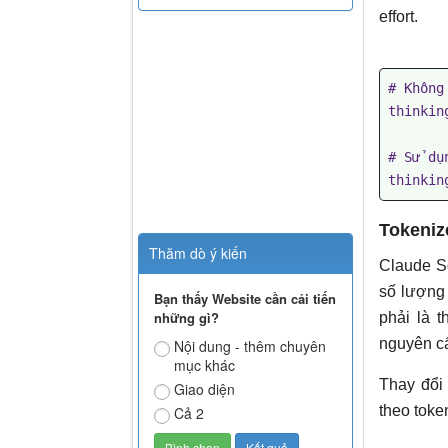
effort.
# Không
thinkin
# Sử dụ
thinkin
Tokeniz
Thăm dò ý kiến
Claude S
số lượng
Bạn thấy Website cần cải tiến
những gì?
phải là 
nguyên cấ
Nội dung - thêm chuyên
mục khác
Thay đổi
Giao diện
theo toke
Cả 2