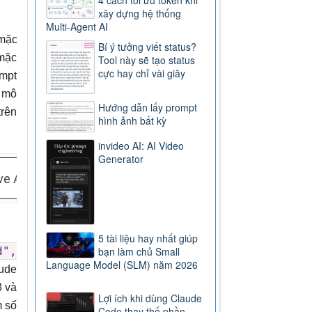
xây dựng hệ thống
Multi-Agent AI
 mặc
Bí ý tưởng viết status?
 mặc
Tool này sẽ tạo status
cực hay chỉ vài giây
ompt
c mô
Hướng dẫn lấy prompt
trên
hình ảnh bất kỳ
invideo AI: AI Video
Generator
ve AI
Hướng dẫn Educaplay
5 tài liệu hay nhất giúp
bạn làm chủ Small
d",
Language Model (SLM) năm 2026
aude
8 và
Lợi ích khi dùng Claude
m số
Code thay thế phần