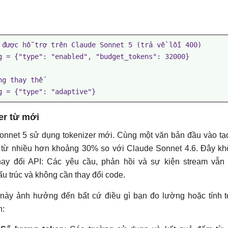
 được hỗ trợ trên Claude Sonnet 5 (trả về lỗi 400)

g = {"type": "enabled", "budget_tokens": 32000}

ng thay thế

g = {"type": "adaptive"}
er từ mới
onnet 5 sử dụng tokenizer mới. Cùng một văn bản đầu vào tạ
 từ nhiều hơn khoảng 30% so với Claude Sonnet 4.6. Đây k
thay đổi API: Các yêu cầu, phản hồi và sự kiện stream vẫn
u trúc và không cần thay đổi code.
 này ảnh hưởng đến bất cứ điều gì bạn đo lường hoặc tính 
n: