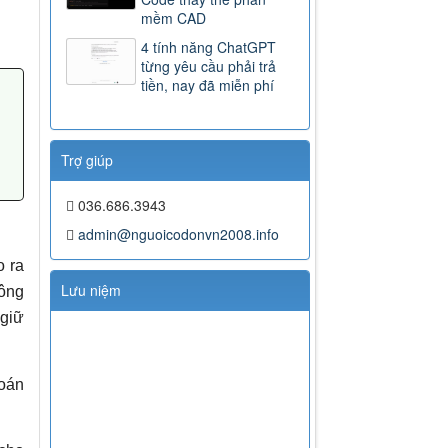
mềm CAD
4 tính năng ChatGPT
từng yêu cầu phải trả
tiền, nay đã miễn phí
Trợ giúp
036.686.3943
admin@nguoicodonvn2008.info
o ra
Lưu niệm
hông
 giữ
toán