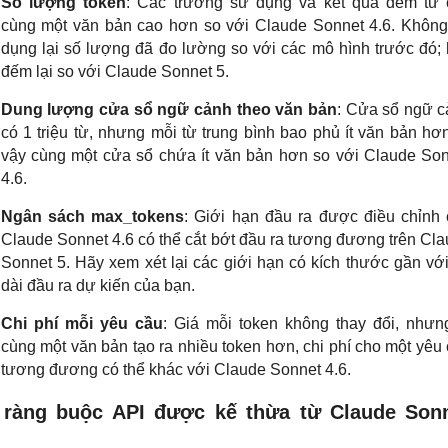
Số lượng token
: Các trường sử dụng và kết quả đếm từ 
cùng một văn bản cao hơn so với Claude Sonnet 4.6. Khôn
dụng lại số lượng đã đo lường so với các mô hình trước đó;
đếm lại so với Claude Sonnet 5.
Dung lượng cửa sổ ngữ cảnh theo văn bản
: Cửa sổ ngữ 
có 1 triệu từ, nhưng mỗi từ trung bình bao phủ ít văn bản hơn
vậy cùng một cửa sổ chứa ít văn bản hơn so với Claude So
4.6.
Ngân sách max_tokens
: Giới hạn đầu ra được điều chỉnh
Claude Sonnet 4.6 có thể cắt bớt đầu ra tương đương trên Cl
Sonnet 5. Hãy xem xét lại các giới hạn có kích thước gần vớ
dài đầu ra dự kiến ​​của bạn.
Chi phí mỗi yêu cầu
: Giá mỗi token không thay đổi, nhưn
cùng một văn bản tạo ra nhiều token hơn, chi phí cho một yêu
tương đương có thể khác với Claude Sonnet 4.6.
ràng buộc API được kế thừa từ Claude Son