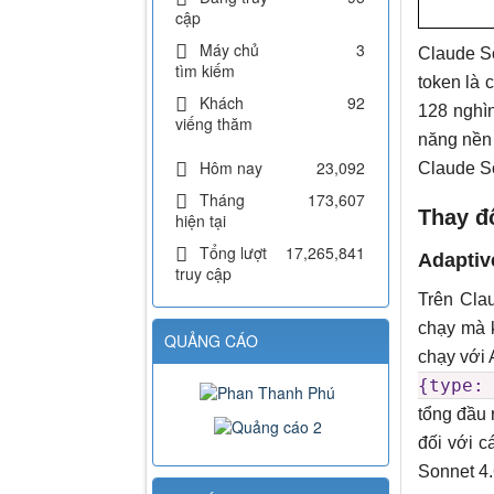
cập
Máy chủ
3
Claude So
tìm kiếm
token là 
Khách
92
128 nghìn
viếng thăm
năng nền 
Hôm nay
23,092
Claude S
Tháng
173,607
Thay đ
hiện tại
Tổng lượt
17,265,841
Adaptiv
truy cập
Trên Cla
chạy mà 
QUẢNG CÁO
chạy với 
{type:
tổng đầu 
đối với c
Sonnet 4.