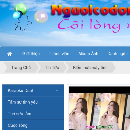
Giới thiệu
Thành viên
Album Ảnh
Danh ngôn
Trang Chủ
Tin Tức
Kiến thức máy tính
Karaoke Dual
Tâm sự tình yêu
Thơ sưu tầm
Cuộc sống