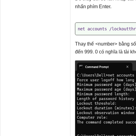
nhấn phím Enter.
net accounts /lockoutthr
Thay thế <number> bằng số b
đến 999. 0 có nghĩa là tài k