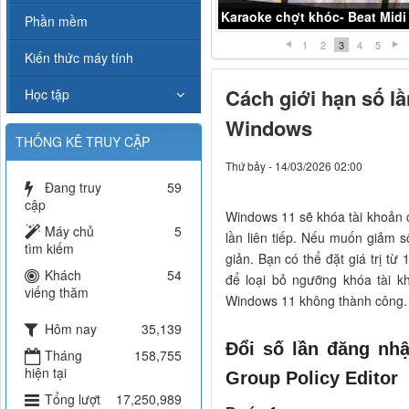
Karaoke chợt khóc- Beat Midi
Phần mềm
1
2
3
4
5
Kiến thức máy tính
Cách giới hạn số l
Học tập
Windows
THỐNG KÊ TRUY CẬP
Thứ bảy - 14/03/2026 02:00
Đang truy
59
cập
Windows 11 sẽ khóa tài khoản 
Máy chủ
5
lần liên tiếp. Nếu muốn giảm 
tìm kiếm
giản. Bạn có thể đặt giá trị từ
Khách
54
để loại bỏ ngưỡng khóa tài k
viếng thăm
Windows 11 không thành công.
Hôm nay
35,139
Đổi số lần đăng nh
Tháng
158,755
hiện tại
Group Policy Editor
Tổng lượt
17,250,989