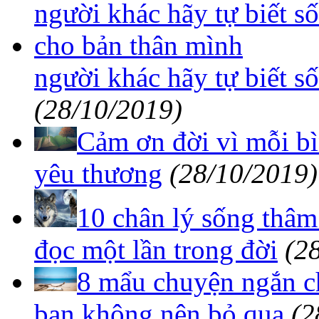
người khác hãy tự biết s
(28/10/2019)
Cảm ơn đời vì mỗi bì
yêu thương
(28/10/2019)
10 chân lý sống thâm
đọc một lần trong đời
(2
8 mẩu chuyện ngắn ch
bạn không nên bỏ qua
(2