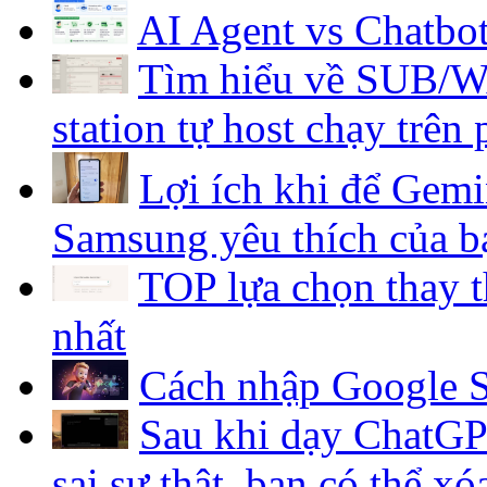
AI Agent vs Chatbo
Tìm hiểu về SUB/WA
station tự host chạy trên
Lợi ích khi để Gemi
Samsung yêu thích của b
TOP lựa chọn thay 
nhất
Cách nhập Google S
Sau khi dạy ChatGP
sai sự thật, bạn có thể x