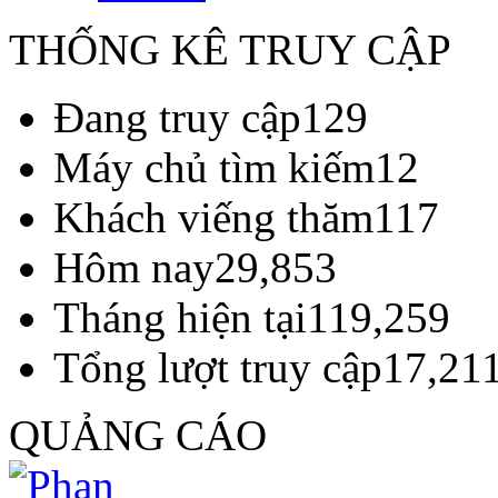
THỐNG KÊ TRUY CẬP
Đang truy cập
129
Máy chủ tìm kiếm
12
Khách viếng thăm
117
Hôm nay
29,853
Tháng hiện tại
119,259
Tổng lượt truy cập
17,21
QUẢNG CÁO