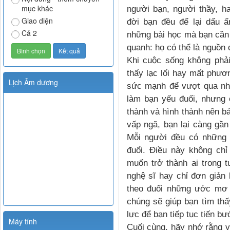
mục khác
người bạn, người thầy, h
Giao diện
đời bạn đều để lại dấu ấ
Cả 2
những bài học mà bạn cần 
quanh: họ có thể là nguồn
Khi cuộc sống không phả
thấy lạc lối hay mất phươn
Lịch Âm dương
sức mạnh để vượt qua nh
làm bạn yếu đuối, nhưng 
thành và hình thành nên bả
vấp ngã, bạn lại càng gần 
Mỗi người đều có những 
đuổi. Điều này không chỉ
muốn trở thành ai trong 
nghệ sĩ hay chỉ đơn giản 
theo đuổi những ước mơ 
chúng sẽ giúp bạn tìm th
lực để bạn tiếp tục tiến bư
Máy tính
Cuối cùng, hãy nhớ rằng v