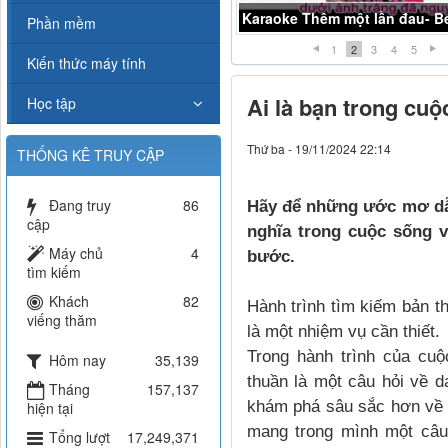
Karaoke chợt khóc- Beat Midi
Phần mềm
1
2
3
4
5
Kiến thức máy tính
Ai là bạn trong cuộ
Học tập
Thứ ba - 19/11/2024 22:14
THỐNG KÊ TRUY CẬP
Đang truy
86
Hãy để những ước mơ dẫn
cập
nghĩa trong cuộc sống v
Máy chủ
4
bước.
tìm kiếm
Khách
82
Hành trình tìm kiếm bản th
viếng thăm
là một nhiệm vụ cần thiết.
Trong hành trình của cuộ
Hôm nay
35,139
thuần là một câu hỏi về d
Tháng
157,137
khám phá sâu sắc hơn về 
hiện tại
mang trong mình một câu
Tổng lượt
17,249,371