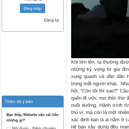
Đăng nhập
Đăng ký
Khi lớn lên, ta thường được
những kỳ vọng từ gia đìn
xung quanh và dần dần h
trong mắt người khác. Như
hỏi, "Còn tôi thì sao?" Câ
quên đi ước mơ thời thơ 
Thăm dò ý kiến
nuôi dưỡng. Hành trình t
thú vị, mà còn là một nhiệ
Bạn thấy Website cần cải tiến
xác định bạn là ai nằm ở c
những gì?
hệ bạn xây dựng đều mang
Nội dung - thêm chuyên