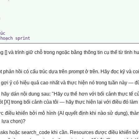


úc

 [] và trình giữ chỗ trong ngoặc bằng thông tin cụ thể từ tình h
một phản hồi có cấu trúc dựa trên prompt ở trên. Hãy đọc kỹ và co
 gợi ý có hiệu quả cao nhất và thực hiện nó trong tuần này — đ
, hãy dán nội dung sau: "Hãy cụ thể hơn với bối cảnh thực tế 
t [X] trong bối cảnh của tôi — hãy thực hiện lại với điều đó làm
c điều khiển bởi mô hình (AI quyết định khi nào sử dụng), thà
 lựa chọn)?
_tasks hoặc search_code khi cần. Resources được điều khiển