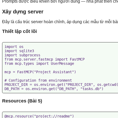
Prompts được điều khiển bởi người dùng — nhà phát triển chọn
Xây dựng server
Đây là cấu trúc server hoàn chỉnh, áp dụng các mẫu từ mỗi bài
Thiết lập cốt lõi
import os

import sqlite3

import subprocess

from mcp.server.fastmcp import FastMCP

from mcp.types import UserMessage

mcp = FastMCP("Project Assistant")

# Configuration from environment

PROJECT_DIR = os.environ.get("PROJECT_DIR", os.getcwd(
Resources (Bài 5)
@mcp.resource("project://readme")
