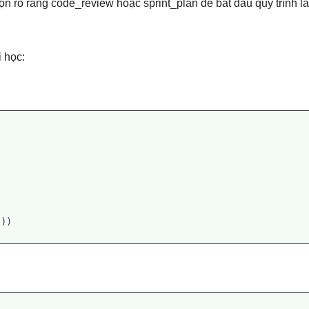
 rõ ràng code_review hoặc sprint_plan để bắt đầu quy trình là
 học:
))
