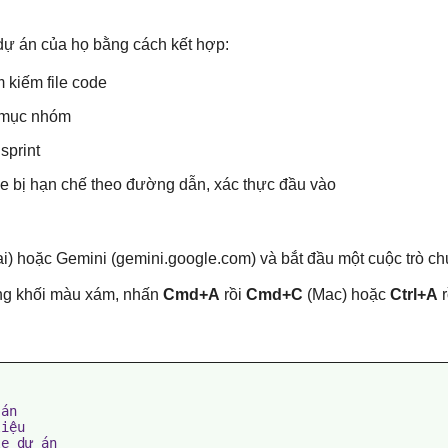
dự án của họ bằng cách kết hợp:
m kiếm file code
 mục nhóm
sprint
file bị hạn chế theo đường dẫn, xác thực đầu vào
i) hoặc Gemini (gemini.google.com) và bắt đầu một cuộc trò c
ong khối màu xám, nhấn
Cmd+A
rồi
Cmd+C
(Mac) hoặc
Ctrl+A
r
án

iệu

e dự án
