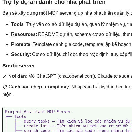
Trợ lý dự án dành cho nhà phát triển
Bạn sẽ xây dựng một MCP server giúp nhà phát triển quản lý 
Tools
: Truy vấn cơ sở dữ liệu dự án, quản lý nhiệm vụ, tì
Resources
: README dự án, schema cơ sở dữ liệu, thư
Prompts
: Template đánh giá code, template lập kế hoạch 
Security
: Cơ sở dữ liệu chỉ đọc theo mặc định, truy cập 
Sơ đồ server
📍
Nơi dán
: Mở ChatGPT (chat.openai.com), Claude (claude.a
📋
Cách sao chép prompt này
: Nhấp vào bất kỳ đâu bên tr
hiện.
Project Assistant MCP Server

├── Tools

│   ├── query_tasks — Tìm kiếm và lọc các nhiệm vụ dự 
│   ├── create_task — Thêm nhiệm vụ mới vào cơ sở dữ l
│   ├── search_code — Tìm các mẫu code trong những fil