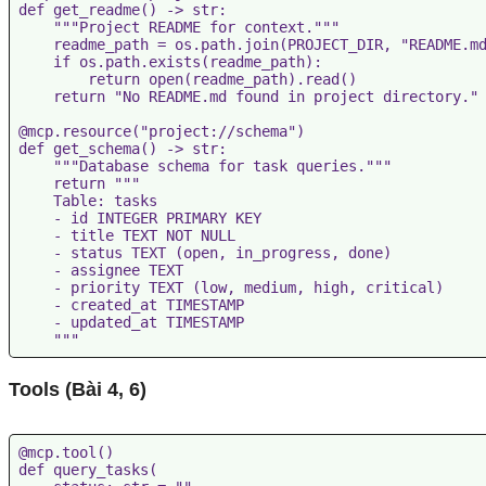
def get_readme() -> str:

    """Project README for context."""

    readme_path = os.path.join(PROJECT_DIR, "README.md
    if os.path.exists(readme_path):

        return open(readme_path).read()

    return "No README.md found in project directory."

@mcp.resource("project://schema")

def get_schema() -> str:

    """Database schema for task queries."""

    return """

    Table: tasks

    - id INTEGER PRIMARY KEY

    - title TEXT NOT NULL

    - status TEXT (open, in_progress, done)

    - assignee TEXT

    - priority TEXT (low, medium, high, critical)

    - created_at TIMESTAMP

    - updated_at TIMESTAMP

Tools (Bài 4, 6)
@mcp.tool()

def query_tasks(
