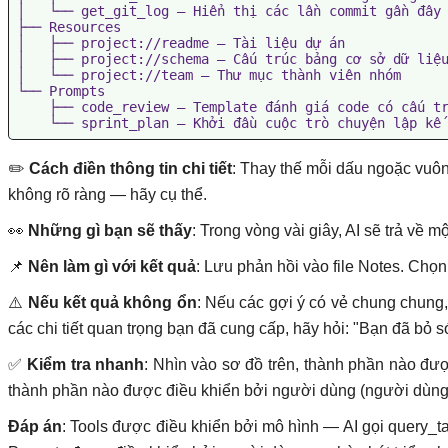
│   └── get_git_log — Hiển thị các lần commit gần đây

├── Resources

│   ├── project://readme — Tài liệu dự án

│   ├── project://schema — Cấu trúc bảng cơ sở dữ liệu
│   └── project://team — Thư mục thành viên nhóm

└── Prompts

    ├── code_review — Template đánh giá code có cấu tr
✏️
Cách điền thông tin chi tiết
: Thay thế mỗi dấu ngoặc vuông
không rõ ràng — hãy cụ thể.
👀
Những gì bạn sẽ thấy
: Trong vòng vài giây, AI sẽ trả về 
📌
Nên làm gì với kết quả
: Lưu phản hồi vào file Notes. Chọn
⚠️
Nếu kết quả không ổn
: Nếu các gợi ý có vẻ chung chung
các chi tiết quan trọng bạn đã cung cấp, hãy hỏi: "Bạn đã bỏ só
✅
Kiểm tra nhanh
: Nhìn vào sơ đồ trên, thành phần nào đượ
thành phần nào được điều khiển bởi người dùng (người dùng
Đáp án
: Tools được điều khiển bởi mô hình — AI gọi query