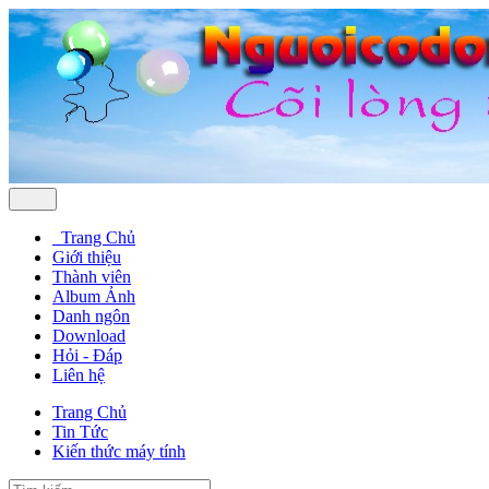
Trang Chủ
Giới thiệu
Thành viên
Album Ảnh
Danh ngôn
Download
Hỏi - Đáp
Liên hệ
Trang Chủ
Tin Tức
Kiến thức máy tính