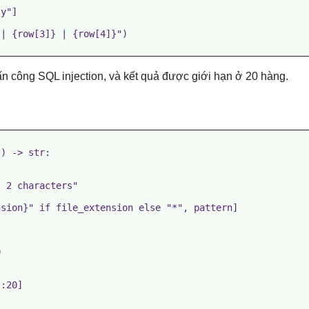
y"]

| {row[3]} | {row[4]}")

tấn công SQL injection, và kết quả được giới hạn ở 20 hàng.
) -> str:

 2 characters"

sion}" if file_extension else "*", pattern]



:20]
