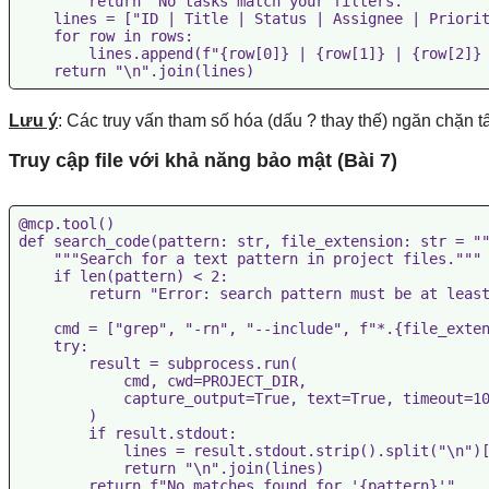
        return "No tasks match your filters."

    lines = ["ID | Title | Status | Assignee | Priorit
    for row in rows:

        lines.append(f"{row[0]} | {row[1]} | {row[2]} 
Lưu ý
: Các truy vấn tham số hóa (dấu ? thay thế) ngăn chặn 
Truy cập file với khả năng bảo mật (Bài 7)
@mcp.tool()

def search_code(pattern: str, file_extension: str = ""
    """Search for a text pattern in project files."""

    if len(pattern) < 2:

        return "Error: search pattern must be at least
    cmd = ["grep", "-rn", "--include", f"*.{file_exten
    try:

        result = subprocess.run(

            cmd, cwd=PROJECT_DIR,

            capture_output=True, text=True, timeout=10
        )

        if result.stdout:

            lines = result.stdout.strip().split("\n")[
            return "\n".join(lines)

        return f"No matches found for '{pattern}'"
