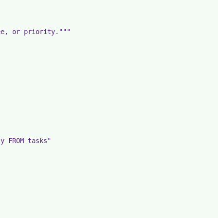
e, or priority."""

y FROM tasks"
