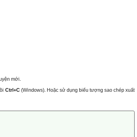
huyện mới.
ồi
Ctrl+C
(Windows). Hoặc sử dụng biểu tượng sao chép xuất