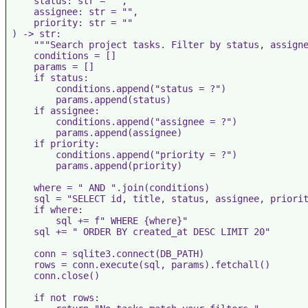
    status: str = "",

    assignee: str = "",

    priority: str = ""

) -> str:

    """Search project tasks. Filter by status, assigne
    conditions = []

    params = []

    if status:

        conditions.append("status = ?")

        params.append(status)

    if assignee:

        conditions.append("assignee = ?")

        params.append(assignee)

    if priority:

        conditions.append("priority = ?")

        params.append(priority)

    where = " AND ".join(conditions)

    sql = "SELECT id, title, status, assignee, priorit
    if where:

        sql += f" WHERE {where}"

    sql += " ORDER BY created_at DESC LIMIT 20"

    conn = sqlite3.connect(DB_PATH)

    rows = conn.execute(sql, params).fetchall()

    conn.close()

    if not rows:
