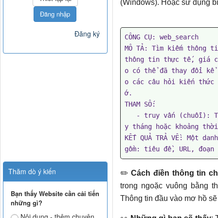
(Windows). Hoặc sử dụng bi
Đăng nhập
Đăng ký
CÔNG CỤ: web_search

MÔ TẢ: Tìm kiếm thông ti
thông tin thực tế, giá c
o có thể đã thay đổi kể 
o các câu hỏi kiến ​​thứ
ớ.

THAM SỐ:

   - truy vấn (chuỗi): Truy vấn tìm kiếm. Hãy cụ thể. Bao gồm ngà
y tháng hoặc khoảng thời
KẾT QUẢ TRẢ VỀ: Một danh
gồm: tiêu đề, URL, đoạn 
Thăm dò ý kiến
✏️
Cách điền thông tin ch
trong ngoặc vuông bằng thô
Bạn thấy Website cần cải tiến
Thông tin đầu vào mơ hồ sẽ 
những gì?
Nội dung - thêm chuyên