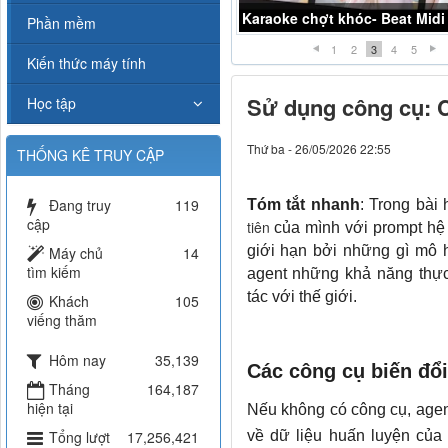
Karaoke Liều thuốc đắng -K
Phần mềm
1
2
3
4
5
Kiến thức máy tính
Sử dụng công cụ: C
Học tập
Thứ ba - 26/05/2026 22:55
THỐNG KÊ TRUY CẬP
Đang truy
119
Tóm tắt nhanh
: Trong bài
cập
tiên
của mình với prompt hệ 
giới hạn bởi những gì mô h
Máy chủ
14
tìm kiếm
agent những khả năng thự
tác với thế giới.
Khách
105
viếng thăm
Hôm nay
35,139
Các công cụ biến đổi
Tháng
164,187
hiện tại
Nếu không có công cụ, agent
Tổng lượt
17,256,421
về dữ liệu huấn luyện của 