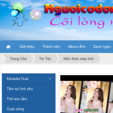
Giới thiệu
Thành viên
Album Ảnh
Danh ngôn
Trang Chủ
Tin Tức
Kiến thức máy tính
Karaoke Dual
Tâm sự tình yêu
Thơ sưu tầm
Cuộc sống