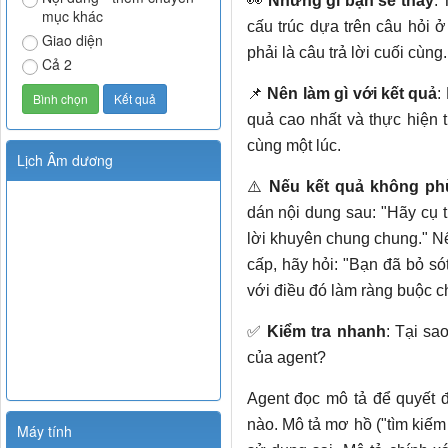
👀
Những gì bạn sẽ thấy
: 
mục khác
cấu trúc dựa trên câu hỏi ở
Giao diện
phải là câu trả lời cuối cùng.
Cả 2
📌
Nên làm gì với kết quả
:
quả cao nhất và thực hiện 
cùng một lúc.
Lịch Âm dương
⚠️
Nếu kết quả không ph
dán nội dung sau: "Hãy cụ 
lời khuyên chung chung." Nế
cấp, hãy hỏi: "Bạn đã bỏ só
với điều đó làm ràng buộc c
✅
Kiểm tra nhanh
: Tại sa
của agent?
Agent đọc mô tả để quyết 
nào. Mô tả mơ hồ ("tìm kiếm
Máy tính