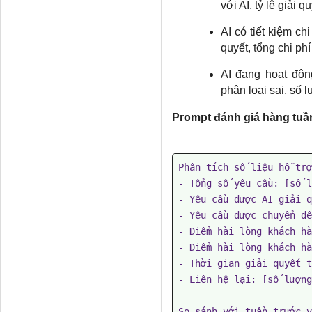
với AI, tỷ lệ giải 
AI có tiết kiệm ch
quyết, tổng chi ph
AI đang hoạt độn
phân loại sai, số l
Prompt đánh giá hàng tuầ
Phân tích số liệu hỗ trợ
- Tổng số yêu cầu: [số l
- Yêu cầu được AI giải q
- Yêu cầu được chuyển đế
- Điểm hài lòng khách hà
- Điểm hài lòng khách hà
- Thời gian giải quyết t
- Liên hệ lại: [số lượng]
So sánh với tuần trước v