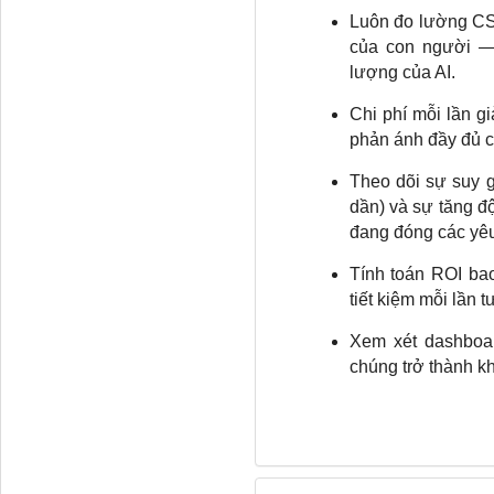
Luôn đo lường CSA
của con người —
lượng của AI.
Chi phí mỗi lần gi
phản ánh đầy đủ ch
Theo dõi sự suy 
dần) và sự tăng độ
đang đóng các yê
Tính toán ROI bao
tiết kiệm mỗi lần t
Xem xét dashboar
chúng trở thành k