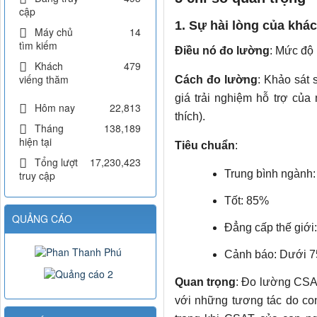
cập
1. Sự hài lòng của khá
Máy chủ
14
tìm kiếm
Điều nó đo lường
: Mức độ 
Khách
479
viếng thăm
Cách đo lường
: Khảo sát 
giá trải nghiệm hỗ trợ của
Hôm nay
22,813
thích).
Tháng
138,189
hiện tại
Tiêu chuẩn
:
Tổng lượt
17,230,423
Trung bình ngành
truy cập
Tốt: 85%
QUẢNG CÁO
Đẳng cấp thế giới
Cảnh báo: Dưới 75
Quan trọng
: Đo lường CSAT
với những tương tác do co