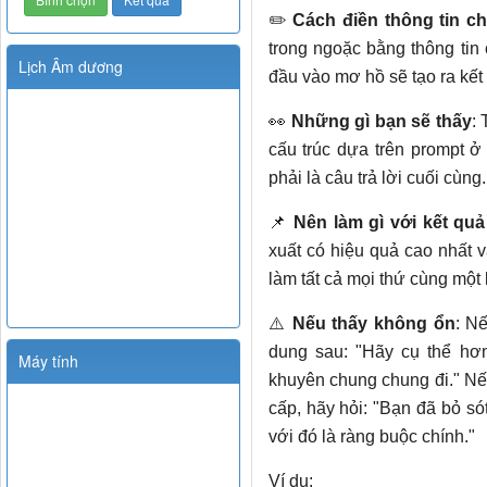
✏️ ​​
Cách điền thông tin ch
trong ngoặc bằng thông tin 
Lịch Âm dương
đầu vào mơ hồ sẽ tạo ra kết
👀
Những gì bạn sẽ thấy
: 
cấu trúc dựa trên prompt ở
phải là câu trả lời cuối cùng.
📌
Nên làm gì với kết quả
xuất có hiệu quả cao nhất 
làm tất cả mọi thứ cùng một 
⚠️
Nếu thấy không ổn
: N
dung sau: "Hãy cụ thể hơn
Máy tính
khuyên chung chung đi." Nếu
cấp, hãy hỏi: "Bạn đã bỏ só
với đó là ràng buộc chính."
Ví dụ: