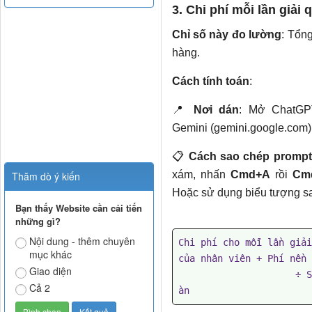
3. Chi phí mỗi lần giải 
Chỉ số này đo lường
: Tổng
hàng.
Cách tính toán
:
📍
Nơi dán
: Mở ChatGPT
Gemini (gemini.google.com) 
📋
Cách sao chép prompt
xám, nhấn
Cmd+A
rồi
Cm
Thăm dò ý kiến
Hoặc sử dụng biểu tượng sa
Bạn thấy Website cần cải tiến
những gì?
Nội dung - thêm chuyên
Chi phí cho mỗi lần giải
mục khác
của nhân viên + Phí nền 
Giao diện
                     ÷ Số lượng vấn đề đã được giải quyết hoàn to
Cả 2
àn