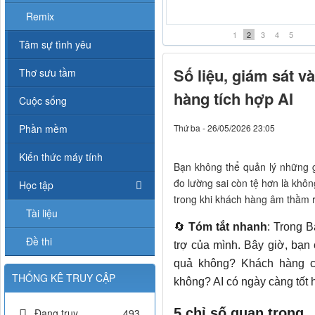
Karaoke chợt khóc- Beat Midi
Remix
1
2
3
4
5
Tâm sự tình yêu
Số liệu, giám sát v
Thơ sưu tầm
hàng tích hợp AI
Cuộc sống
Phần mềm
Thứ ba - 26/05/2026 23:05
Kiến thức máy tính
Bạn không thể quản lý những g
đo lường sai còn tệ hơn là khô
Học tập
trong khi khách hàng âm thầm rờ
Tài liệu
🔄
Tóm tắt nhanh
: Trong B
Đề thi
trợ của mình. Bây giờ, bạn 
quả không? Khách hàng c
THỐNG KÊ TRUY CẬP
không? AI có ngày càng tốt 
5 chỉ số quan trọng
Đang truy
493