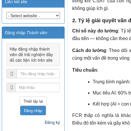
trong khi CSAT của con ng
Liên kết site
không giúp ích gì.
2. Tỷ lệ giải quyết vấn 
Chỉ số này đo lường
: Tỷ l
Đăng nhập Thành viên
đầu tiên — không cần theo d
Hãy đăng nhập thành
Cách đo lường
: Theo dõi 
viên để trải nghiệm đầy
cùng một vấn đề trong vòng
đủ các tiện ích trên site
Tiêu chuẩn
:
Trung bình ngành
Mục tiêu AI: 60% t
Kết hợp (AI + con 
Đăng nhập
FCR thấp có nghĩa là khách
Đăng ký
Điều đó tốn kém và gây khó 