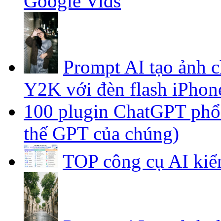
Google Vids
Prompt AI tạo ảnh 
Y2K với đèn flash iPhon
100 plugin ChatGPT phổ b
thế GPT của chúng)
TOP công cụ AI kiể