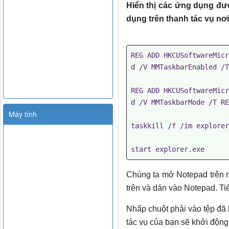
Hiển thị các ứng dụng đư
dụng trên thanh tác vụ nơ
REG ADD HKCUSoftwareMicr
d /V MMTaskbarEnabled /T
REG ADD HKCUSoftwareMicr
d /V MMTaskbarMode /T RE
Máy tính
taskkill /f /im explorer
start explorer.exe
Chúng ta mở Notepad trên m
trên và dán vào Notepad. Tiếp 
Nhấp chuột phải vào tệp đã 
tác vụ của bạn sẽ khởi động 