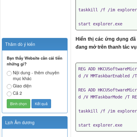
taskkill /f /im explorer
start explorer.exe
Hiển thị các ứng dụng đã
Thăm dò ý kiến
đang mở trên thanh tác vụ
Bạn thấy Website cần cải tiến
những gì?
REG ADD HKCUSoftwareMicr
Nội dung - thêm chuyên
d /V MMTaskbarEnabled /T
mục khác
Giao diện
REG ADD HKCUSoftwareMicr
Cả 2
d /V MMTaskbarMode /T RE
taskkill /f /im explorer
Lịch Âm dương
start explorer.exe