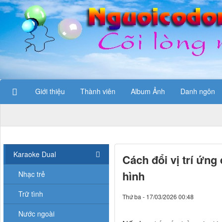
Giới thiệu
Thành viên
Album Ảnh
Danh ngôn
Karaoke Dual
Cách đổi vị trí ứng
hình
Nhạc trẻ
Trữ tình
Thứ ba - 17/03/2026 00:48
Nước ngoài