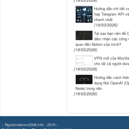
Hướng dẫn chi tiết c
hợp Telegram API v
nhanh nhất
(19/03/2026)
Tại sao bạn nên để 
đảm nhận các công v
quan đến Notion của mình?
(19/03/2026)
VPN mới của Mozilla
cho tất cả người dùn
(19/03/2026)
Hướng dẫn cách thê
dụng Nút OpenAI (O
Node) trong n8n
(19/03/2026)
.: Nguoicodonvn2008.info - 2019 :.