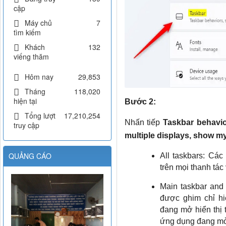
cập
Máy chủ
7
tìm kiếm
Khách
132
viếng thăm
Hôm nay
29,853
Tháng
118,020
hiện tại
Bước 2:
Tổng lượt
17,210,254
Nhấn tiếp
Taskbar behavi
truy cập
multiple displays, show m
QUẢNG CÁO
All taskbars: Cá
trên mọi thanh tác 
Main taskbar and
được ghim chỉ hi
đang mở hiển thị 
ứng dụng đang m