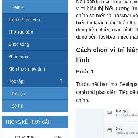
kết nối nhiều màn hì
Nếu bạn
Remix
vị trí hiển thị biểu tượng 
chính sẽ hiển thị Taskbar v
Tâm sự tình yêu
hiển thị khác cũng hiển thị
dụng trên nhiều màn hình k
Thơ sưu tầm
dụng trên Taskbar nhiều màn
Cuộc sống
Cách chọn vị trí hi
Phần mềm
hình
Kiến thức máy tính
Bước 1:
Học tập
Trước hết bạn mở Settings
cạnh trái giao diện. Tiếp đ
Tài liệu
chỉnh.
Đề thi
THỐNG KÊ TRUY CẬP
Đang truy
139