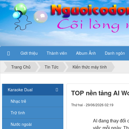
Giới thiệu
Thành viên
Album Ảnh
Danh ngôn
Trang Chủ
Tin Tức
Kiến thức máy tính
Karaoke Dual
TOP nền tảng AI Wo
Nhạc trẻ
Thứ hai - 29/06/2026 02:19
Trữ tình
AI đang thay đổi
Nước ngoài
việc mỗi ngày. Th