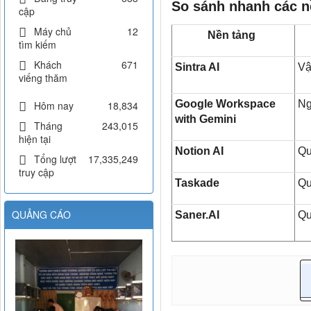
So sánh nhanh các n
cập
Máy chủ
12
Nền tảng
tìm kiếm
Khách
671
Sintra AI
Vậ
viếng thăm
Google Workspace
Ng
Hôm nay
18,834
with Gemini
Tháng
243,015
hiện tại
Notion AI
Qu
Tổng lượt
17,335,249
truy cập
Taskade
Qu
QUẢNG CÁO
Saner.AI
Qu