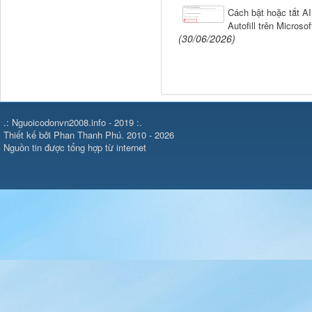
Cách bật hoặc tắt AI
Autofill trên Microso
(30/06/2026)
.: Nguoicodonvn2008.info - 2019 :.
Thiết kế bởi Phan Thanh Phú. 2010 - 2026
Nguồn tin được tổng hợp từ internet