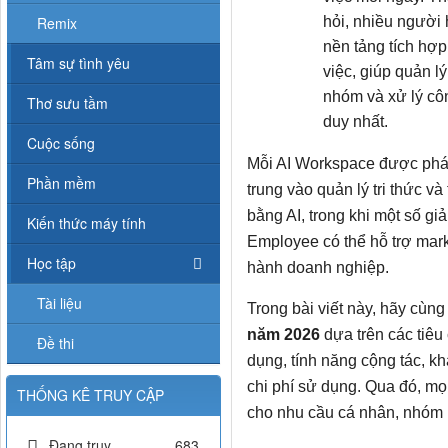
Remix
hỏi, nhiều người 
nền tảng tích hợp 
Tâm sự tình yêu
việc, giúp quản lý
nhóm và xử lý cô
Thơ sưu tầm
duy nhất.
Cuộc sống
Mỗi AI Workspace được phát 
Phần mềm
trung vào quản lý tri thức và
bằng AI, trong khi một số gi
Kiến thức máy tính
Employee có thể hỗ trợ mar
Học tập
hành doanh nghiệp.
Tài liệu
Trong bài viết này, hãy cùn
năm 2026
dựa trên các tiê
Đề thi
dụng, tính năng cộng tác, k
chi phí sử dụng. Qua đó, m
THỐNG KÊ TRUY CẬP
cho nhu cầu cá nhân, nhóm 
Đang truy
683