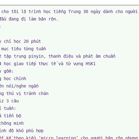
 cho tôi lộ trình học tiếng Trung 30 ngày dành cho người
đầu đang đi làm bận rộn.



y chỉ học 20 phút

 mục tiêu từng tuần

2 tập trung pinyin, thanh điệu và phát âm chuẩn

4 học giao tiếp thực tế và từ vựng HSK1

 gồm:

g học chính

ện nói/nghe ngắn

ng thú vị tránh chán

z 3 câu

 tuần:

 tiến bộ

thông minh

ỉnh độ khó phù hợp

ết kế theo kiểu ‘micro learning’ cho người bận rộn nhưng