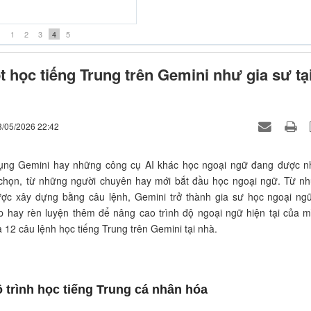
iều thuốc đắng -Khánh Đơn
1
2
3
4
5
 học tiếng Trung trên Gemini như gia sư tạ
8/05/2026 22:42
dụng Gemini hay những công cụ AI khác học ngoại ngữ đang được n
 chọn, từ những người chuyên hay mới bắt đầu học ngoại ngữ. Từ n
ược xây dựng bằng câu lệnh, Gemini trở thành gia sư học ngoại ngữ
p hay rèn luyện thêm để nâng cao trình độ ngoại ngữ hiện tại của m
à 12 câu lệnh học tiếng Trung trên Gemini tại nhà.
ộ trình học tiếng Trung cá nhân hóa