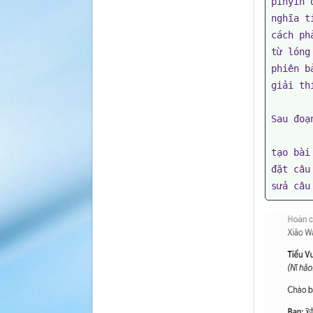
pinyin đ
nghĩa t
cách ph
từ lóng
phiên b
giải th
Sau đoạ
tạo bài
đặt câu
sửa câu