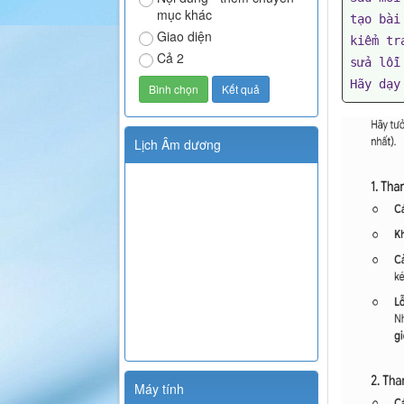
mục khác
tạo bài
Giao diện
kiểm tr
Cả 2
sửa lỗi 
Hãy dạy
Lịch Âm dương
Máy tính