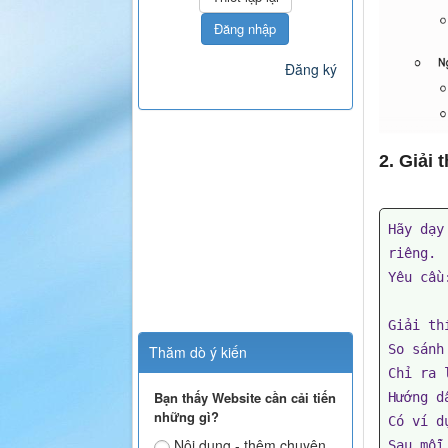
Đăng nhập
Đăng ký
2. Giải 
Hãy dạy
riêng.

Yêu cầu:
Giải th
So sánh
Thăm dò ý kiến
Chỉ ra 
Bạn thấy Website cần cải tiến
Hướng d
những gì?
Có ví d
Nội dung - thêm chuyên
Sau mỗi 