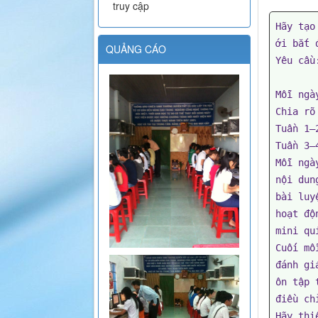
truy cập
Hãy tạo
ới bắt 
QUẢNG CÁO
Yêu cầu:
Mỗi ngà
Chia rõ
Tuần 1–
Tuần 3–
Mỗi ngày
nội dun
bài luy
hoạt độ
mini qui
Cuối mỗi
đánh giá
ôn tập 
điều ch
Hãy thi