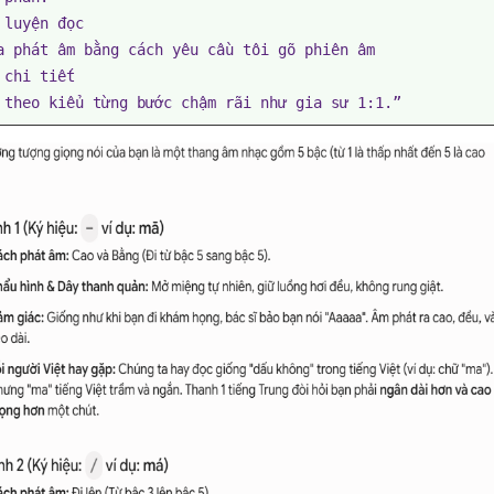
 luyện đọc

a phát âm bằng cách yêu cầu tôi gõ phiên âm

chi tiết

 theo kiểu từng bước chậm rãi như gia sư 1:1.”