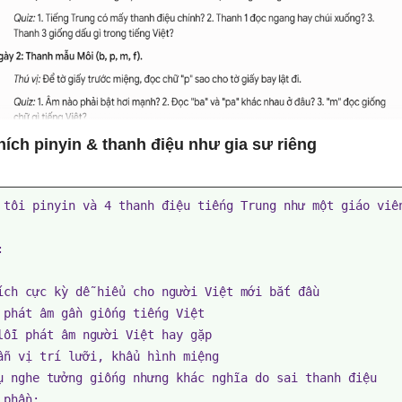
thích pinyin & thanh điệu như gia sư riêng
 tôi pinyin và 4 thanh điệu tiếng Trung như một giáo viên


ích cực kỳ dễ hiểu cho người Việt mới bắt đầu

 phát âm gần giống tiếng Việt

lỗi phát âm người Việt hay gặp

ẫn vị trí lưỡi, khẩu hình miệng

ụ nghe tưởng giống nhưng khác nghĩa do sai thanh điệu

phần:
