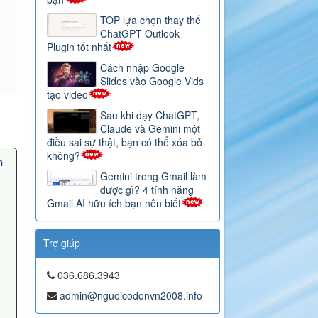
TOP lựa chọn thay thế
ChatGPT Outlook
Plugin tốt nhất
Cách nhập Google
Slides vào Google Vids
tạo video
Sau khi dạy ChatGPT,
Claude và Gemini một
điều sai sự thật, bạn có thể xóa bỏ
không?
 
Gemini trong Gmail làm
được gì? 4 tính năng
Gmail AI hữu ích bạn nên biết
Trợ giúp
036.686.3943
admin@nguoicodonvn2008.info