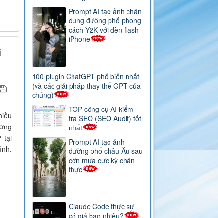
Prompt AI tạo ảnh chân
dung đường phố phong
cách Y2K với đèn flash
iPhone
i
100 plugin ChatGPT phổ biến nhất
(và các giải pháp thay thế GPT của
chúng)
TOP công cụ AI kiểm
hiều
tra SEO (SEO Audit) tốt
hững
nhất
 tại
Prompt AI tạo ảnh
ình.
đường phố châu Âu sau
cơn mưa cực kỳ chân
thực
Claude Code thực sự
có giá bao nhiêu?