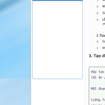
3. Tạo đ
Hãy tạo
[đi ăn 
Mỗi đoạn
tiếng T