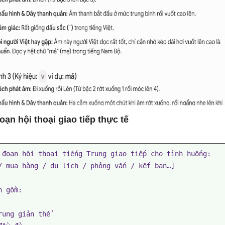
oạn hội thoại giao tiếp thực tế
 đoạn hội thoại tiếng Trung giao tiếp cho tình huống:

/ mua hàng / du lịch / phỏng vấn / kết bạn…]

 gồm:

rung giản thể
