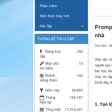
Karaoke L
Phần mềm
Kiến thức máy tính
Prompt
Học tập
nhà
THỐNG KÊ TRUY CẬP
Thứ năm - 2
Đang truy
155
cập
Việc tận 
Máy chủ
13
người lựa
tìm kiếm
bài học đ
Khách
142
nhà, ôn tậ
viếng thăm
Dưới đây l
Hôm nay
29,853
Tháng
122,187
hiện tại
1. Tạo l
Tổng lượt
17,214,421