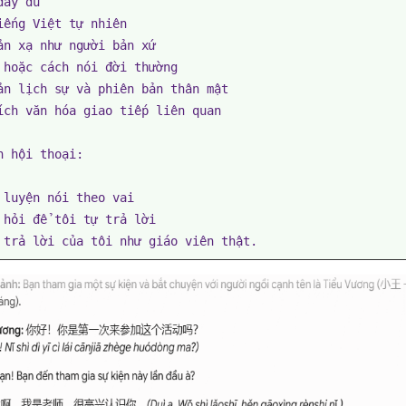
ầy đủ

iếng Việt tự nhiên

ản xạ như người bản xứ

 hoặc cách nói đời thường

ản lịch sự và phiên bản thân mật

ích văn hóa giao tiếp liên quan

n hội thoại:

 luyện nói theo vai

 hỏi để tôi tự trả lời

 trả lời của tôi như giáo viên thật.