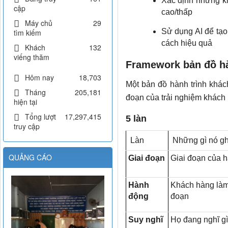
Xác định những k
cập
cao/thấp
Máy chủ
29
Sử dụng AI để tạo
tìm kiếm
cách hiệu quả
Khách
132
viếng thăm
Framework bản đồ hà
Hôm nay
18,703
Một bản đồ hành trình khác
Tháng
205,181
đoạn của trải nghiệm khách
hiện tại
Tổng lượt
17,297,415
5 làn
truy cập
Làn
Những gì nó ghi
QUẢNG CÁO
Giai đoạn
Giai đoạn của h
Hành
Khách hàng làm 
động
đoạn
Suy nghĩ
Họ đang nghĩ gì