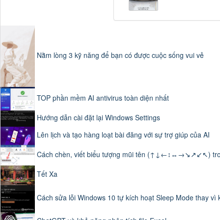
xuất loại bỏ.
Nằm lòng 3 kỹ năng để bạn có được cuộc sống vui vẻ
TOP phần mềm AI antivirus toàn diện nhất
Hướng dẫn cài đặt lại Windows Settings
Lên lịch và tạo hàng loạt bài đăng với sự trợ giúp của AI
Cách chèn, viết biểu tượng mũi tên (↑↓←↕↔→↘↗↙↖) tr
Tết Xa
Cách sửa lỗi Windows 10 tự kích hoạt Sleep Mode thay vì 