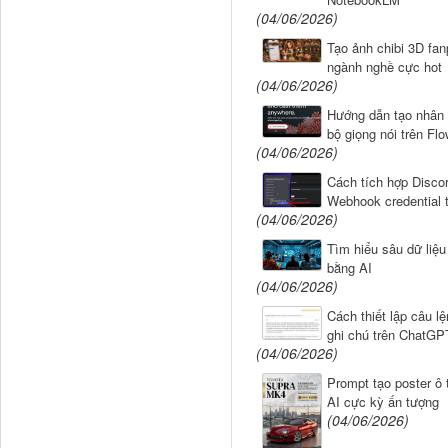
(04/06/2026)
QUY TẮC BẮT BUỘC:

Tạo ảnh chibi 3D fan
ngành nghề cực hot
- Mỗi điểm số cảm xúc ph
(04/06/2026)
cụ thể — không phải cảm 
Hướng dẫn tạo nhân 
- Không bao giờ bịa đặt 
bộ giọng nói trên Flo
trống — hãy viết "chưa c
(04/06/2026)
- Không bao giờ đề xuất 
Cách tích hợp Disco
hưa hỏi (vận hành, pháp 
Webhook credential 
uộc

(04/06/2026)
- Nếu chân dung khách hà
Tìm hiểu sâu dữ liệu
ưới 5 cuộc phỏng vấn + k
bằng AI
đồ chỉ mang tính định hư
(04/06/2026)
uộc phỏng vấn nữa trước 
Cách thiết lập câu lệ
- Nếu bản đồ liên quan đ
ghi chú trên ChatGP
A, GDPR về sức khỏe, tài
(04/06/2026)
ủ trước khi triển khai b
Prompt tạo poster ô 
- Nếu vấn đề là "khách h
AI cực kỳ ấn tượng
i", hãy kiểm tra xem chí
(04/06/2026)
(phòng chống gian lận, a