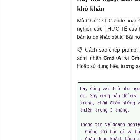
khó khăn
Mở ChatGPT, Claude hoặc Ge
nghiên cứu THỰC TẾ của b
bản tự do khảo sát từ Bài h
📋 Cách sao chép prompt 
xám, nhấn
Cmd+A
rồi
Cm
Hoặc sử dụng biểu tượng sa
Hãy đóng vai trò như ngư
ôi. Xây dựng bản đồ dựa 
trọng, chấm điểm những v
thiện trong 3 tháng.

Thông tin về doanh nghiệ
- Chúng tôi bán gì và bá
- Chân dung khách hàng c