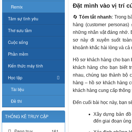
Đặt mình vào vị trí 
Remix
🔄
Tóm tắt nhanh
: Trong b
Tâm sự tình yêu
hàng (customer personas) 
Thơ sưu tầm
những nhân vật đáng nhớ. 
sơ này đi xuyên suốt toà
Cuộc sống
khoảnh khắc hài lòng và cả
Phần mềm
Hồ sơ khách hàng cho bạn bi
Kiến thức máy tính
khách hàng cho bạn biết t
nhau, chúng tạo thành bộ 
Học tập
hàng – hồ sơ khách hàng cun
Tài liệu
khách hàng cung cấp thông ti
Đề thi
Đến cuối bài học này, bạn sẽ
Xây dựng bản đồ 
THỐNG KÊ TRUY CẬP
đến giai đoạn ủng
Đang truy
161