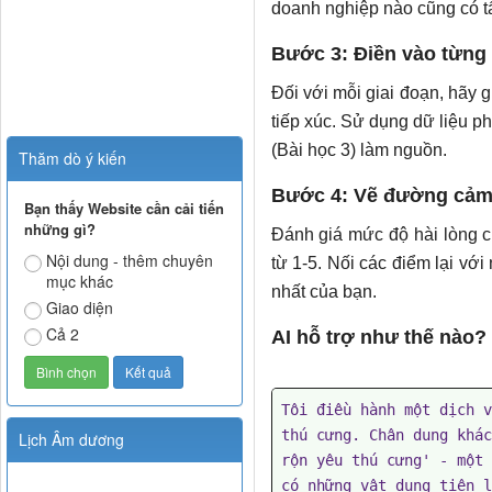
doanh nghiệp nào cũng có tấ
Bước 3: Điền vào từng 
Đối với mỗi giai đoạn, hãy 
tiếp xúc. Sử dụng dữ liệu p
(Bài học 3) làm nguồn.
Thăm dò ý kiến
Bước 4: Vẽ đường cảm
Bạn thấy Website cần cải tiến
những gì?
Đánh giá mức độ hài lòng c
Nội dung - thêm chuyên
từ 1-5. Nối các điểm lại vớ
mục khác
nhất của bạn.
Giao diện
Cả 2
AI hỗ trợ như thế nào?
Tôi điều hành một dịch v
thú cưng. Chân dung khác
Lịch Âm dương
rộn yêu thú cưng' - một 
có những vật dụng tiện l