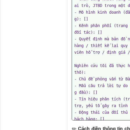
ai trò, JTBD trong một d
- Mô hình kinh doanh (đă
g): []

- Kênh phân phối (trang 
đối tác): []

- Quyết định mà bản đồ n
hàng / thiết kế lại quy 
viên hỗ trợ / định giá /
Nghiên cứu tôi đã thực h
thô):

- Chủ đề phỏng vấn từ Bà
- Mẫu câu trả lời tự do 
g đầu): []

- Tín hiệu phân tích (tr
trợ, yếu tố gây ra tình 
- Động thái của đối thủ 
hách hàng: []

✏️ ​​
Cách điền thông tin ch