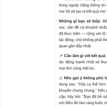
Xây dựng bản đồ theo các
trong ngoặc bằng thông tin 
n:

mơ hồ sẽ tạo ra kết quả mơ 
1. Các giai đoạn (6–8): 
Những gì bạn sẽ thấy
: M
iệu khách hàng → Thói qu
xúc, vấn đề và khoảnh khắc
dụng (phù hợp với mô hìn
đã thực hiện — cộng với lộ
2. Đối với mỗi giai đoạn:
tác động, chứ không phải th
   - Hành động khách hàng thực hiện

quan gần đây nhất.
   - Suy nghĩ & câu hỏi (bằng lời của họ dựa trên nghiên cứu)

   - Mức độ cảm xúc 1–5 với một câu dẫn chứng từ nghiên cứu

📌
Cần làm gì với kết quả
:
   - Điểm tiếp xúc (kênh + nội dung + người chịu trách nhiệm nội 
tác động mạnh nhất và thự
bộ nếu biết)

   - Vấn đề khó khăn (trích dẫn nguồn nghiên cứu nào đã chỉ ra từ
mọi thứ cùng một lúc.
ng vấn đề)

⚠️
Nếu gợi ý không phù 
   - Cơ hội giải quyết vấn đề

dung sau: "Hãy cụ thể hơn 
3. Đường cảm xúc — vẽ bi
khuyên chung chung." Nếu gợ
định:

cấp, hãy hỏi: "Bạn đã bỏ só
   - Điểm thấp nhất (đây là "khoảnh khắc quyết định — mất mát")

với điều đó làm ràng buộc c
   - Điểm cao nhất (đây là "khoảnh khắc quyết định — thắng lợi")
