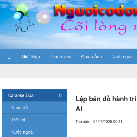
Giới thiệu
Thành viên
Album Ảnh
Danh ngôn
Karaoke Dual
Lập bản đồ hành tr
AI
Nhạc trẻ
Trữ tình
Thứ năm - 04/06/2026 00:31
Nước ngoài