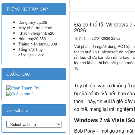
THỐNG KÊ TRUY CẬP
Đang truy cập
35
Đã có thể tải Windows 7 
Máy chủ tìm kiếm
9
2026
Khách viếng thăm
26
Hôm nay
29,853
Thứ năm - 22/01/2026 22:52
Tháng hiện tại
130,038
Với phần lớn người dùng PC hiện n
Tổng lượt truy
thành quá khứ. Microsoft đã ngừng
cập
17,222,272
rất lâu. Chưa bàn đến rủi ro bảo 
kỳ khó khăn khi hầu hết phần mềm
10.
QUẢNG CÁO
Tuy nhiên, vẫn có không ít 
bị của mình. Và nếu bạn cần 
thoại” này, tin vui là giờ đâ
có thể, mang lại trải nghiệm
Liên kết site
Windows 7 và Vista ISO
Bob Pony – một gương mặt 