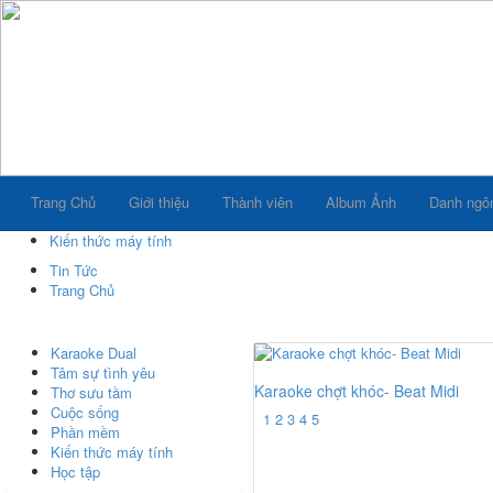
Trang Chủ
Giới thiệu
Thành viên
Album Ảnh
Danh ngô
Kiến thức máy tính
Tin Tức
Trang Chủ
Karaoke Dual
Tâm sự tình yêu
Karaoke chợt khóc- Beat Midi
Thơ sưu tầm
Cuộc sống
1
2
3
4
5
Phần mềm
Kiến thức máy tính
Học tập