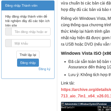
vừa chuẩn bị các bản cài đ
Đăng nhập Thành viên
hợp đầy đủ các bản vá bảo m
Hãy đăng nhập thành viên để
Riêng với Windows Vista, Mi
trải nghiệm đầy đủ các tiện ích
cùng thông qua chương trìn
trên site
thức khép lại hành trình gầ
nhật này hiện đã được gom lạ
ra USB hoặc DVD (nếu vẫn th
Windows Vista ISO (x86
Đã cài sẵn toàn bộ bản
Đăng nhập
Assurance đến tháng 1
Đăng ký
Lưu ý: Không tích hợp 
Link tải:
https://archive.org/detai
713_aio_7in1_x64_v26.01