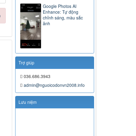
Google Photos AI
Enhance: Tự động
n
chỉnh sáng, màu sắc
ảnh
Trợ giúp
036.686.3943
admin@nguoicodonvn2008.info
Lưu niệm