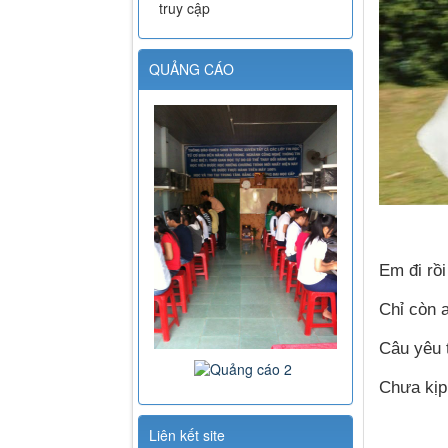
truy cập
QUẢNG CÁO
Em đi rồ
Chỉ còn a
Câu yêu 
Chưa kịp
Liên kết site