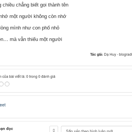
 chiều chẳng biết gọi thành tên
 nhớ một người không còn nhớ
 lòng mình như con phố nhỏ
ên… mà vẫn thiếu một người
Tác giả:
Dạ Huy - blograd
 của bài viết là: 0 trong 0 đánh giá
eet
bạn đọc