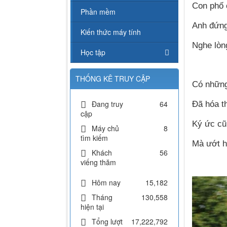
Con phố 
Phần mềm
Anh đứng
Kiến thức máy tính
Nghe lòn
Học tập
THỐNG KÊ TRUY CẬP
Có những
Đang truy
64
Đã hóa t
cập
Ký ức cũ
Máy chủ
8
tìm kiếm
Mà ướt h
Khách
56
viếng thăm
Hôm nay
15,182
Tháng
130,558
hiện tại
Tổng lượt
17,222,792