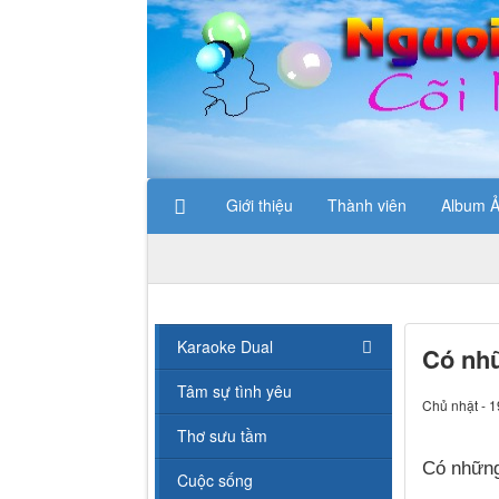
Giới thiệu
Thành viên
Album 
Karaoke Dual
Có nhữ
Tâm sự tình yêu
Chủ nhật - 1
Thơ sưu tầm
Có những
Cuộc sống