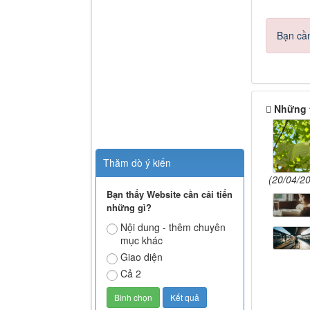
Bạn cần
Những 
Thăm dò ý kiến
(20/04/2
Bạn thấy Website cần cải tiến
những gì?
Nội dung - thêm chuyên
mục khác
Giao diện
Cả 2