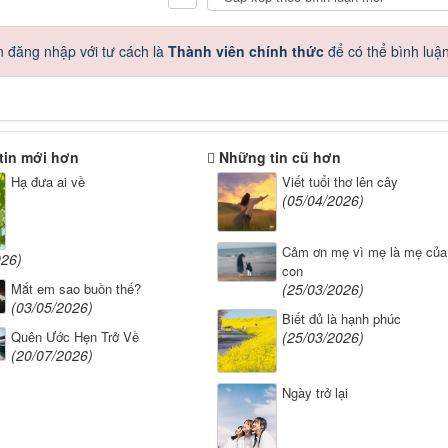
 đăng nhập với tư cách là
Thành viên chính thức
để có thể bình luậ
tin mới hơn
Những tin cũ hơn
Hạ đưa ai về
Viết tuổi thơ lên cây
(05/04/2026)
Cảm ơn mẹ vì mẹ là mẹ của
026)
con
Mắt em sao buồn thế?
(25/03/2026)
(03/05/2026)
Biết đủ là hạnh phúc
Quên Ước Hẹn Trở Về
(25/03/2026)
(20/07/2026)
Ngày trở lại