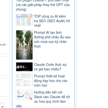
100 plugin ChatGPT phổ biến nhất
(và các giải pháp thay thế GPT của
chúng)
TOP công cụ AI kiểm
tra SEO (SEO Audit) tốt
nhất
Prompt AI tạo ảnh
đường phố châu Âu sau
cơn mưa cực kỳ chân
io.vn
thực
Claude Code thực sự
có giá bao nhiêu?
Prompt thiết kế hoạt
động dạy học cho các
môn học
Hướng dẫn kết nối
Slack vào Claude để tối
ưu hóa quy trình làm
việc