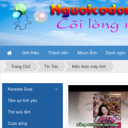
Giới thiệu
Thành viên
Album Ảnh
Danh ngôn
Trang Chủ
Tin Tức
Kiến thức máy tính
Karaoke Dual
Tâm sự tình yêu
Thơ sưu tầm
Cuộc sống