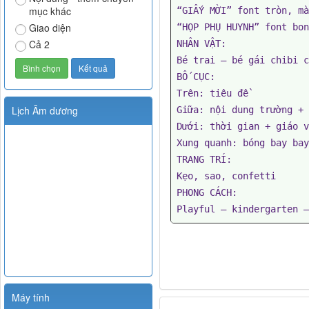
mục khác
“GIẤY MỜI” font tròn, mà
Giao diện
“HỌP PHỤ HUYNH” font bon
Cả 2
NHÂN VẬT:

Bé trai – bé gái chibi c
BỐ CỤC:

Trên: tiêu đề

Lịch Âm dương
Giữa: nội dung trường + 
Dưới: thời gian + giáo v
Xung quanh: bóng bay bay
TRANG TRÍ:

Kẹo, sao, confetti

PHONG CÁCH:

Playful – kindergarten –
Máy tính