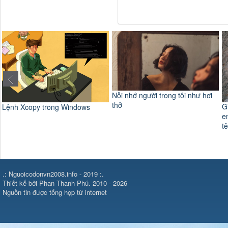
Nỗi nhớ người trong tôi như hơi
thở
Giữa mùa đông lãng mạn nhất,
C
em chờ đợi một phép màu mang
W
tên tháng...
.: Nguoicodonvn2008.info - 2019 :.
Thiết kế bởi Phan Thanh Phú. 2010 - 2026
Nguồn tin được tổng hợp từ internet