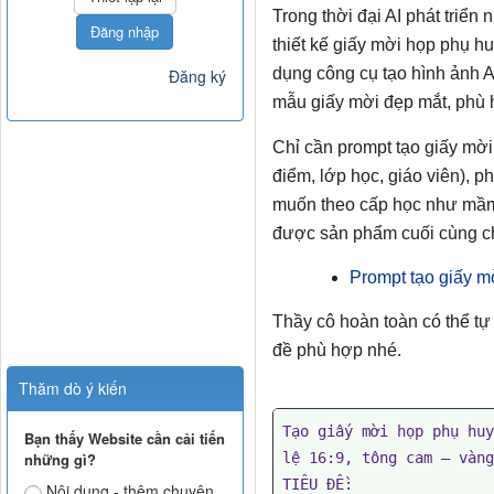
Trong thời đại AI phát triển
Đăng nhập
thiết kế giấy mời họp phụ h
dụng công cụ tạo hình ảnh 
Đăng ký
mẫu giấy mời đẹp mắt, phù h
Chỉ cần prompt tạo giấy mời
điểm, lớp học, giáo viên), ph
muốn theo cấp học như mầm 
được sản phẩm cuối cùng ch
Prompt tạo giấy m
Thầy cô hoàn toàn có thể t
đề phù hợp nhé.
Thăm dò ý kiến
Tạo giấy mời họp phụ huy
Bạn thấy Website cần cải tiến
những gì?
lệ 16:9, tông cam – vàng
TIÊU ĐỀ:

Nội dung - thêm chuyên