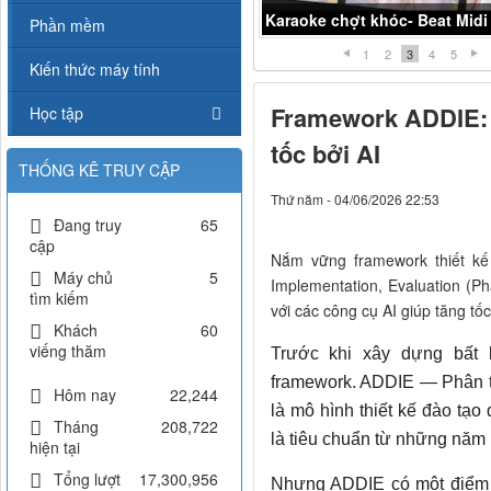
Karaoke Liều thuốc đắng -K
Phần mềm
1
2
3
4
5
Kiến thức máy tính
Framework ADDIE: 
Học tập
tốc bởi AI
THỐNG KÊ TRUY CẬP
Thứ năm - 04/06/2026 22:53
Đang truy
65
cập
Nắm vững framework thiết kế
Máy chủ
5
Implementation, Evaluation (Phâ
tìm kiếm
với các công cụ AI giúp tăng tố
Khách
60
viếng thăm
Trước khi xây dựng bất 
framework. ADDIE — Phân tíc
Hôm nay
22,244
là mô hình thiết kế đào tạo
Tháng
208,722
là tiêu chuẩn từ những năm 
hiện tại
Tổng lượt
17,300,956
Nhưng ADDIE có một điểm y