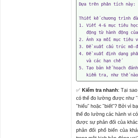
Dựa trên phân tích này: 
Thiết kế chương trình đà
1. Viết 4-6 mục tiêu học
   động từ hành động của Bloom)

2. Ánh xạ mỗi mục tiêu v
3. Đề xuất cấu trúc mô-đ
4. Đề xuất định dạng phâ
   và các hạn chế

5. Tạo bản kế hoạch đánh
   kiểm tra, như thế nà
✅
Kiểm tra nhanh
: Tại sa
có thể đo lường được như "c
"hiểu" hoặc "biết"? Bởi vì 
thể đo lường các hành vi có
được sự phản đối của khác
phản đối phổ biến của kh