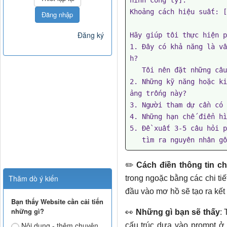
hình công ty].

Khoảng cách hiệu suất: [
Đăng nhập
Đăng ký
Hãy giúp tôi thực hiện p
1. Đây có khả năng là vấ
h?

   Tôi nên đặt những câu hỏi nào để xác định điều này?

2. Những kỹ năng hoặc ki
ảng trống này?

3. Người tham dự cần có n
4. Những hạn chế điển hì
5. Đề xuất 3-5 câu hỏi p
   tìm ra nguyên nhân 
✏️ ​​
Cách điền thông tin ch
Thăm dò ý kiến
trong ngoặc bằng các chi tiế
đầu vào mơ hồ sẽ tạo ra kết
Bạn thấy Website cần cải tiến
những gì?
👀
Những gì bạn sẽ thấy
: 
Nội dung - thêm chuyên
cấu trúc dựa vào prompt ở 