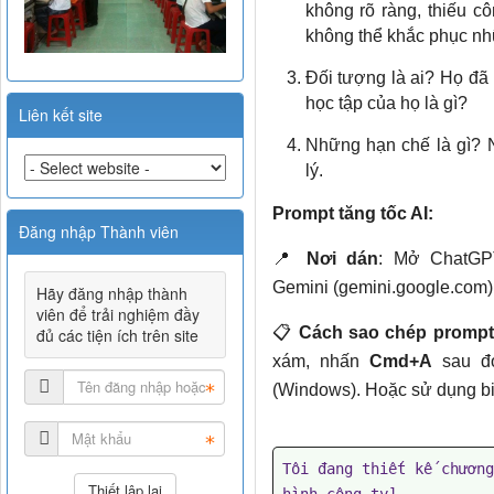
không rõ ràng, thiếu c
không thể khắc phục nh
Đối tượng là ai? Họ đã b
học tập của họ là gì?
Liên kết site
Những hạn chế là gì? N
lý.
Prompt tăng tốc AI:
Đăng nhập Thành viên
📍
Nơi dán
: Mở ChatGPT
Gemini (gemini.google.com) 
Hãy đăng nhập thành
viên để trải nghiệm đầy
📋
Cách sao chép prompt
đủ các tiện ích trên site
xám, nhấn
Cmd+A
sau 
(Windows). Hoặc sử dụng bi
Tôi đang thiết kế chương