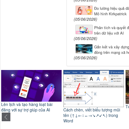
Đo lường hiệu quả đà
Mô hình Kirkpatrick
(05/06/2026)
Phân tích và quyết 
trên dữ liệu với AI
(05/06/2026)
Gắn kết và xây dựn
đồng trên mạng xã hộ
(05/06/2026)
Tết Xa
Cách chèn, viết biểu tượng mũi
tên (↑↓←↕↔→↘↗↙↖) trong
C
Word
h